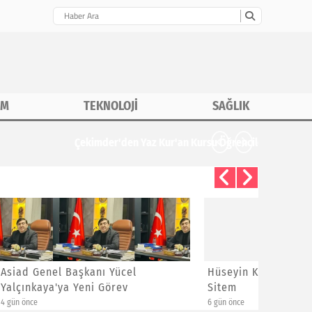
İM
TEKNOLOJİ
SAĞLIK
CHP İstanbu
Hüseyin Kızıldaş'dan Ayrılanlara
Bayram 
Sitem
Yeni Üye
6 gün önce
1 hafta önce