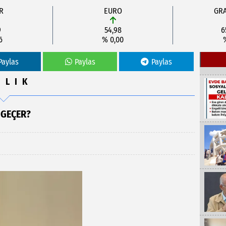
R
EURO
GRA
9
54,98
6
6
% 0,00
Paylas
Paylas
Paylas
ĞLIK
 GEÇER?