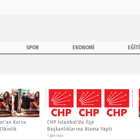
SPOR
EKONOMİ
EĞİT
erine Özel Etkinlik
anbul'da İlçe
Asiad Genel Başkanı Yücel
ıklarına Atama Yaptı
Yalçınkaya'ya Yeni Görev
4 gün önce