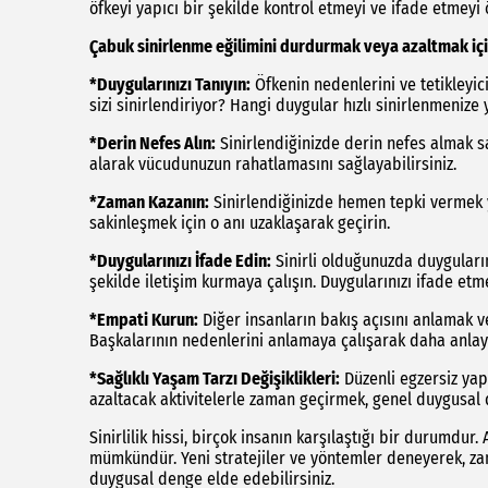
öfkeyi yapıcı bir şekilde kontrol etmeyi ve ifade etmeyi
Çabuk sinirlenme eğilimini durdurmak veya azaltmak için
*Duygularınızı Tanıyın:
Öfkenin nedenlerini ve tetikleyic
sizi sinirlendiriyor? Hangi duygular hızlı sinirlenmenize 
*Derin Nefes Alın:
Sinirlendiğinizde derin nefes almak sa
alarak vücudunuzun rahatlamasını sağlayabilirsiniz.
*Zaman Kazanın:
Sinirlendiğinizde hemen tepki vermek y
sakinleşmek için o anı uzaklaşarak geçirin.
*Duygularınızı İfade Edin:
Sinirli olduğunuzda duyguları
şekilde iletişim kurmaya çalışın. Duygularınızı ifade etme
*Empati Kurun:
Diğer insanların bakış açısını anlamak ve
Başkalarının nedenlerini anlamaya çalışarak daha anlayışl
*Sağlıklı Yaşam Tarzı Değişiklikleri:
Düzenli egzersiz yap
azaltacak aktivitelerle zaman geçirmek, genel duygusal 
Sinirlilik hissi, birçok insanın karşılaştığı bir durumdu
mümkündür. Yeni stratejiler ve yöntemler deneyerek, zaman
duygusal denge elde edebilirsiniz.