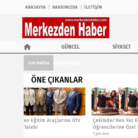
ANASAYFA
HAKKIMIZDA
İLETIŞIM
GÜNCEL
SİYASET
Çekimder'den Yaz Kur'an Kursu Öğrencil
Son Dakika
ÖNE ÇIKANLAR
ına ÖTV
Çekimder'den Yaz Kur'an Kursu
CHP İst
Öğrencilerine Özel Etkinlik
Başkanl
1 gün önce
1 gün önce