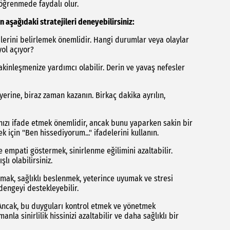
 öğrenmede faydalı olur.
 aşağıdaki stratejileri deneyebilirsiniz:
ilerini belirlemek önemlidir. Hangi durumlar veya olaylar
yol açıyor?
kinleşmenize yardımcı olabilir. Derin ve yavaş nefesler
erine, biraz zaman kazanın. Birkaç dakika ayrılın,
nızı ifade etmek önemlidir, ancak bunu yaparken sakin bir
k için "Ben hissediyorum..." ifadelerini kullanın.
 empati göstermek, sinirlenme eğilimini azaltabilir.
ı olabilirsiniz.
mak, sağlıklı beslenmek, yeterince uyumak ve stresi
dengeyi destekleyebilir.
r. Ancak, bu duyguları kontrol etmek ve yönetmek
la sinirlilik hissinizi azaltabilir ve daha sağlıklı bir