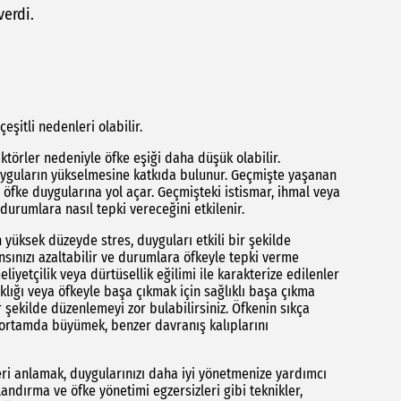
verdi.
eşitli nedenleri olabilir.
aktörler nedeniyle öfke eşiği daha düşük olabilir.
uyguların yükselmesine katkıda bulunur. Geçmişte yaşanan
öfke duygularına yol açar. Geçmişteki istismar, ihmal veya
 durumlara nasıl tepki vereceğini etkilenir.
 yüksek düzeyde stres, duyguları etkili bir şekilde
ransınızı azaltabilir ve durumlara öfkeyle tepki verme
liyetçilik veya dürtüsellik eğilimi ile karakterize edilenler
rıklığı veya öfkeyle başa çıkmak için sağlıklı başa çıkma
r şekilde düzenlemeyi zor bulabilirsiniz. Öfkenin sıkça
 ortamda büyümek, benzer davranış kalıplarını
ri anlamak, duygularınızı daha iyi yönetmenize yardımcı
landırma ve öfke yönetimi egzersizleri gibi teknikler,