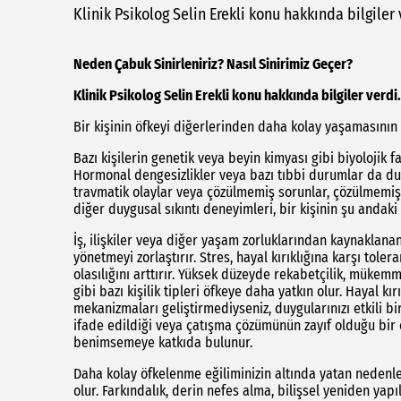
Klinik Psikolog Selin Erekli konu hakkında bilgiler 
Neden Çabuk Sinirleniriz? Nasıl Sinirimiz Geçer?
Klinik Psikolog Selin Erekli konu hakkında bilgiler verdi.
Bir kişinin öfkeyi diğerlerinden daha kolay yaşamasının ç
Bazı kişilerin genetik veya beyin kimyası gibi biyolojik f
Hormonal dengesizlikler veya bazı tıbbi durumlar da d
travmatik olaylar veya çözülmemiş sorunlar, çözülmemiş 
diğer duygusal sıkıntı deneyimleri, bir kişinin şu andaki
İş, ilişkiler veya diğer yaşam zorluklarından kaynaklanan
yönetmeyi zorlaştırır. Stres, hayal kırıklığına karşı tole
olasılığını arttırır. Yüksek düzeyde rekabetçilik, mükemme
gibi bazı kişilik tipleri öfkeye daha yatkın olur. Hayal kı
mekanizmaları geliştirmediyseniz, duygularınızı etkili bi
ifade edildiği veya çatışma çözümünün zayıf olduğu bir
benimsemeye katkıda bulunur.
Daha kolay öfkelenme eğiliminizin altında yatan nedenle
olur. Farkındalık, derin nefes alma, bilişsel yeniden yapı