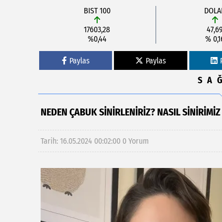
BIST 100
DOLA
17603,28
47,6
%0,44
% 0,1
Paylas
Paylas
SA
NEDEN ÇABUK SINIRLENIRIZ? NASIL SINIRIMIZ
Tarih: 16.05.2024 00:02:00
0 Yorum