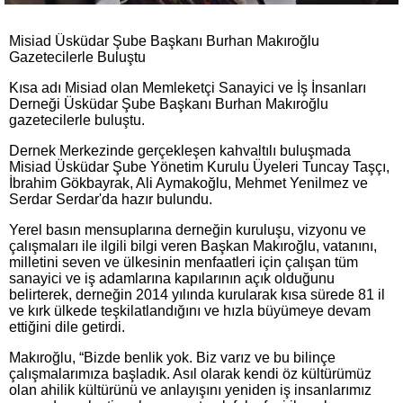
Misiad Üsküdar Şube Başkanı Burhan Makıroğlu
Gazetecilerle Buluştu
Kısa adı Misiad olan Memleketçi Sanayici ve İş İnsanları
Derneği Üsküdar Şube Başkanı Burhan Makıroğlu
gazetecilerle buluştu.
Dernek Merkezinde gerçekleşen kahvaltılı buluşmada
Misiad Üsküdar Şube Yönetim Kurulu Üyeleri Tuncay Taşçı,
İbrahim Gökbayrak, Ali Aymakoğlu, Mehmet Yenilmez ve
Serdar Serdar'da hazır bulundu.
Yerel basın mensuplarına derneğin kuruluşu, vizyonu ve
çalışmaları ile ilgili bilgi veren Başkan Makıroğlu, vatanını,
milletini seven ve ülkesinin menfaatleri için çalışan tüm
sanayici ve iş adamlarına kapılarının açık olduğunu
belirterek, derneğin 2014 yılında kurularak kısa sürede 81 il
ve kırk ülkede teşkilatlandığını ve hızla büyümeye devam
ettiğini dile getirdi.
Makıroğlu, “Bizde benlik yok. Biz varız ve bu bilinçe
çalışmalarımıza başladık. Asıl olarak kendi öz kültürümüz
olan ahilik kültürünü ve anlayışını yeniden iş insanlarımız