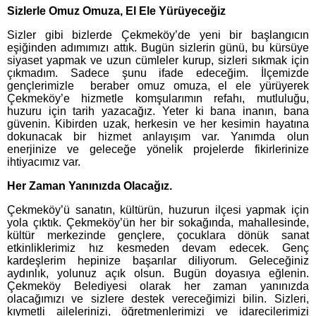
Sizlerle Omuz Omuza, El Ele Yürüyeceğiz
Sizler gibi bizlerde Çekmeköy’de yeni bir başlangıcın
eşiğinden adımımızı attık. Bugün sizlerin günü, bu kürsüye
siyaset yapmak ve uzun cümleler kurup, sizleri sıkmak için
çıkmadım. Sadece şunu ifade edeceğim. İlçemizde
gençlerimizle beraber omuz omuza, el ele yürüyerek
Çekmeköy’e hizmetle komşularımın refahı, mutluluğu,
huzuru için tarih yazacağız. Yeter ki bana inanın, bana
güvenin. Kibirden uzak, herkesin ve her kesimin hayatına
dokunacak bir hizmet anlayışım var. Yanımda olun
enerjinize ve geleceğe yönelik projelerde fikirlerinize
ihtiyacımız var.
Her Zaman Yanınızda Olacağız.
Çekmeköy’ü sanatın, kültürün, huzurun ilçesi yapmak için
yola çıktık. Çekmeköy’ün her bir sokağında, mahallesinde,
kültür merkezinde gençlere, çocuklara dönük sanat
etkinliklerimiz hız kesmeden devam edecek. Genç
kardeşlerim hepinize başarılar diliyorum. Geleceğiniz
aydınlık, yolunuz açık olsun. Bugün doyasıya eğlenin.
Çekmeköy Belediyesi olarak her zaman yanınızda
olacağımızı ve sizlere destek vereceğimizi bilin. Sizleri,
kıymetli ailelerinizi, öğretmenlerimizi ve idarecilerimizi