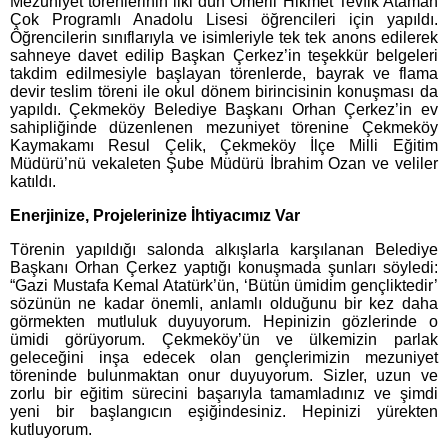
Mezuniyet törenlerinin ilki dün Ömerli Hikmet Tevfik Ataman
Çok Programlı Anadolu Lisesi öğrencileri için yapıldı.
Öğrencilerin sınıflarıyla ve isimleriyle tek tek anons edilerek
sahneye davet edilip Başkan Çerkez’in teşekkür belgeleri
takdim edilmesiyle başlayan törenlerde, bayrak ve flama
devir teslim töreni ile okul dönem birincisinin konuşması da
yapıldı. Çekmeköy Belediye Başkanı Orhan Çerkez’in ev
sahipliğinde düzenlenen mezuniyet törenine Çekmeköy
Kaymakamı Resul Çelik, Çekmeköy İlçe Milli Eğitim
Müdürü’nü vekaleten Şube Müdürü İbrahim Ozan ve veliler
katıldı.
Enerjinize, Projelerinize İhtiyacımız Var
Törenin yapıldığı salonda alkışlarla karşılanan Belediye
Başkanı Orhan Çerkez yaptığı konuşmada şunları söyledi:
“Gazi Mustafa Kemal Atatürk’ün, ‘Bütün ümidim gençliktedir’
sözünün ne kadar önemli, anlamlı olduğunu bir kez daha
görmekten mutluluk duyuyorum. Hepinizin gözlerinde o
ümidi görüyorum. Çekmeköy’ün ve ülkemizin parlak
geleceğini inşa edecek olan gençlerimizin mezuniyet
töreninde bulunmaktan onur duyuyorum. Sizler, uzun ve
zorlu bir eğitim sürecini başarıyla tamamladınız ve şimdi
yeni bir başlangıcın eşiğindesiniz. Hepinizi yürekten
kutluyorum.