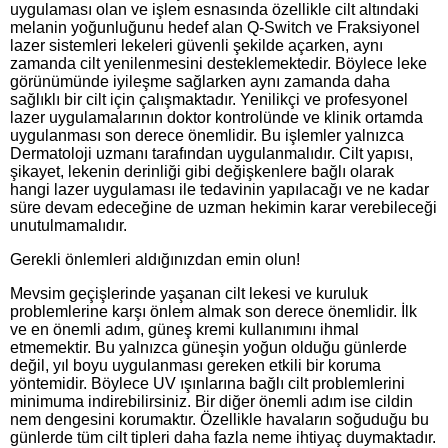
uygulaması olan ve işlem esnasında özellikle cilt altındaki
melanin yoğunluğunu hedef alan Q-Switch ve Fraksiyonel
lazer sistemleri lekeleri güvenli şekilde açarken, aynı
zamanda cilt yenilenmesini desteklemektedir. Böylece leke
görünümünde iyileşme sağlarken aynı zamanda daha
sağlıklı bir cilt için çalışmaktadır. Yenilikçi ve profesyonel
lazer uygulamalarının doktor kontrolünde ve klinik ortamda
uygulanması son derece önemlidir. Bu işlemler yalnızca
Dermatoloji uzmanı tarafından uygulanmalıdır. Cilt yapısı,
şikayet, lekenin derinliği gibi değişkenlere bağlı olarak
hangi lazer uygulaması ile tedavinin yapılacağı ve ne kadar
süre devam edeceğine de uzman hekimin karar verebileceği
unutulmamalıdır.
Gerekli önlemleri aldığınızdan emin olun!
Mevsim geçişlerinde yaşanan cilt lekesi ve kuruluk
problemlerine karşı önlem almak son derece önemlidir. İlk
ve en önemli adım, güneş kremi kullanımını ihmal
etmemektir. Bu yalnızca güneşin yoğun olduğu günlerde
değil, yıl boyu uygulanması gereken etkili bir koruma
yöntemidir. Böylece UV ışınlarına bağlı cilt problemlerini
minimuma indirebilirsiniz. Bir diğer önemli adım ise cildin
nem dengesini korumaktır. Özellikle havaların soğuduğu bu
günlerde tüm cilt tipleri daha fazla neme ihtiyaç duymaktadır.