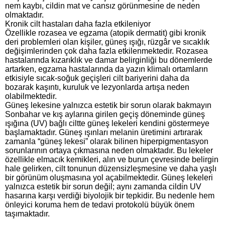
nem kaybı, cildin mat ve cansız görünmesine de neden
olmaktadır.
Kronik cilt hastaları daha fazla etkileniyor
Özellikle rozasea ve egzama (atopik dermatit) gibi kronik
deri problemleri olan kişiler, güneş ışığı, rüzgâr ve sıcaklık
değişimlerinden çok daha fazla etkilenmektedir. Rozasea
hastalarında kızarıklık ve damar belirginliği bu dönemlerde
artarken, egzama hastalarında da yazın klimalı ortamların
etkisiyle sıcak-soğuk geçişleri cilt bariyerini daha da
bozarak kaşıntı, kuruluk ve lezyonlarda artışa neden
olabilmektedir.
Güneş lekesine yalnızca estetik bir sorun olarak bakmayın
Sonbahar ve kış aylarına girilen geçiş döneminde güneş
ışığına (UV) bağlı ciltte güneş lekeleri kendini göstermeye
başlamaktadır. Güneş ışınları melanin üretimini artırarak
zamanla “güneş lekesi” olarak bilinen hiperpigmentasyon
sorunlarının ortaya çıkmasına neden olmaktadır. Bu lekeler
özellikle elmacık kemikleri, alın ve burun çevresinde belirgin
hale gelirken, cilt tonunun düzensizleşmesine ve daha yaşlı
bir görünüm oluşmasına yol açabilmektedir. Güneş lekeleri
yalnızca estetik bir sorun değil; aynı zamanda cildin UV
hasarına karşı verdiği biyolojik bir tepkidir. Bu nedenle hem
önleyici koruma hem de tedavi protokolü büyük önem
taşımaktadır.