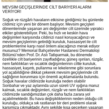
MEVSİM GEÇİŞLERİNDE CİLT BARİYERİ ALARM
VERİYOR!
Soğuk ve rüzgârlı havaların etkisine girdiğimiz bu günlerde
cildimiz için yeni bir dönem başlıyor. Mevsim geçişleri
dönemlerinde yaşanan ani değişimler cilt üzerinde yıpratıcı
etkiler gösterebiliyor. Peki, bu hızlı ve keskin hava
değişimleri karşısında cildinizi nasıl koruyacağınızı ve
mevsim geçişlerinin getirdiği kuruluk, hassasiyet ile cilt
problemlerine karşı nasıl önlem alacağınızı merak ediyor
musunuz? Memorial Bahçelievler Hastanesi Dermatoloji
Bölümü’nden Prof. Dr. Aslı Tatlıparmak, bu dönemde
özellikle cilt bariyerinin zayıfladığına; güneş ışınları, rüzgâr,
nem farklılıkları ve sıcaklık değişimlerinin ciltte kuruluk,
hassasiyet, kaşıntı, pullanma ve lekelenme gibi sorunlara
yol açabildiğine dikkat çekerek mevsim geçişlerinde cilt
sağlığının korunması için önemli açıklamalarda bulundu.
Soğuk havalar cildinizde kuruluğa neden olabilir
Sonbahar ve yaz aylarında uzun süreli UV ışığına maruz
kalmak, sıcaklık değişimleri, rüzgâr ve nem farklılıkları
cildimizde sandığımızdan çok daha fazla zarara yol
açabilmektedir. Bu hava değişikliklerinin neden olduğu cilt
kuruluğu, oldukça sık rastlanan bir deri problemi olarak
karşımıza çıkmaktadır. Aynı şekilde kışa geçerken yaşanan