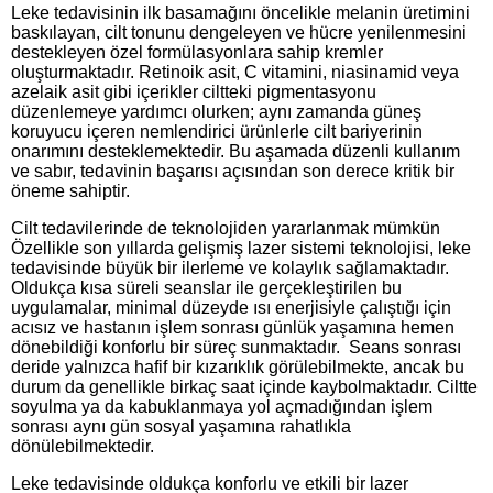
Leke tedavisinin ilk basamağını öncelikle melanin üretimini
baskılayan, cilt tonunu dengeleyen ve hücre yenilenmesini
destekleyen özel formülasyonlara sahip kremler
oluşturmaktadır. Retinoik asit, C vitamini, niasinamid veya
azelaik asit gibi içerikler ciltteki pigmentasyonu
düzenlemeye yardımcı olurken; aynı zamanda güneş
koruyucu içeren nemlendirici ürünlerle cilt bariyerinin
onarımını desteklemektedir. Bu aşamada düzenli kullanım
ve sabır, tedavinin başarısı açısından son derece kritik bir
öneme sahiptir.
Cilt tedavilerinde de teknolojiden yararlanmak mümkün
Özellikle son yıllarda gelişmiş lazer sistemi teknolojisi, leke
tedavisinde büyük bir ilerleme ve kolaylık sağlamaktadır.
Oldukça kısa süreli seanslar ile gerçekleştirilen bu
uygulamalar, minimal düzeyde ısı enerjisiyle çalıştığı için
acısız ve hastanın işlem sonrası günlük yaşamına hemen
dönebildiği konforlu bir süreç sunmaktadır. Seans sonrası
deride yalnızca hafif bir kızarıklık görülebilmekte, ancak bu
durum da genellikle birkaç saat içinde kaybolmaktadır. Ciltte
soyulma ya da kabuklanmaya yol açmadığından işlem
sonrası aynı gün sosyal yaşamına rahatlıkla
dönülebilmektedir.
Leke tedavisinde oldukça konforlu ve etkili bir lazer