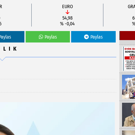
R
EURO
GRA
0
54,98
6
6
% -0,04
%
Paylas
Paylas
Paylas
ĞLIK