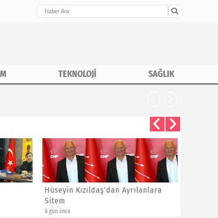
İM
TEKNOLOJİ
SAĞLIK
CHP İstanbu
Hüseyin Kızıldaş'dan Ayrılanlara
Bayram 
Sitem
Yeni Üye
6 gün önce
1 hafta önce