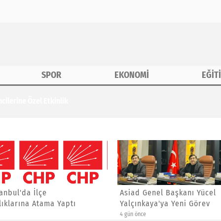
SPOR
EKONOMİ
EĞİT
erine Özel Etkinlik
anbul'da İlçe
Asiad Genel Başkanı Yücel
ıklarına Atama Yaptı
Yalçınkaya'ya Yeni Görev
4 gün önce