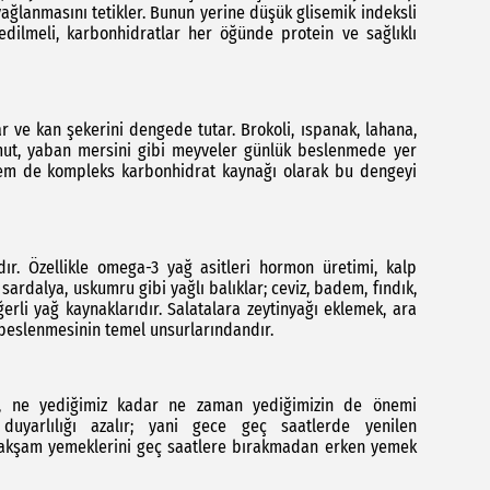
n yağlanmasını tetikler. Bunun yerine düşük glisemik indeksli
 edilmeli, karbonhidratlar her öğünde protein ve sağlıklı
ar ve kan şekerini dengede tutar. Brokoli, ıspanak, lahana,
armut, yaban mersini gibi meyveler günlük beslenmede yer
f hem de kompleks karbonhidrat kaynağı olarak bu dengeyi
. Özellikle omega-3 yağ asitleri hormon üretimi, kalp
, sardalya, uskumru gibi yağlı balıklar; ceviz, badem, fındık,
rli yağ kaynaklarıdır. Salatalara zeytinyağı eklemek, ara
beslenmesinin temel unsurlarındandır.
, ne yediğimiz kadar ne zaman yediğimizin de önemi
duyarlılığı azalır; yani gece geç saatlerde yenilen
 akşam yemeklerini geç saatlere bırakmadan erken yemek