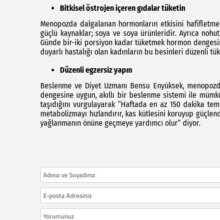
Bitkisel östrojen içeren gıdalar tüketin
Menopozda dalgalanan hormonların etkisini hafifletmek i
güçlü kaynaklar; soya ve soya ürünleridir. Ayrıca noh
Günde bir-iki porsiyon kadar tüketmek hormon dengesi
duyarlı hastalığı olan kadınların bu besinleri düzenli
Düzenli egzersiz yapın
Beslenme ve Diyet Uzmanı Bensu Enyüksek, menopozda k
dengesine uygun, akıllı bir beslenme sistemi ile mümkü
taşıdığını vurgulayarak “Haftada en az 150 dakika temp
metabolizmayı hızlandırır, kas kütlesini koruyup güçle
yağlanmanın önüne geçmeye yardımcı olur” diyor.