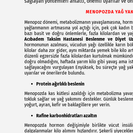
sağlayan yöntemleri anlattı, önemli uyarılar ve ö
MENOPOZDA YAĞ YAKI
Menopoz dönemi, metabolizmanın yavaşlamasına, hormon
yağlanmanın artmasına yol açtığı için, pek çok kadın b
bazı basit ve doğru önlemlerle, fazla kilolardan ve ya
Acıbadem Taksim Hastanesi Beslenme ve Diyet U
hormonunun azalması, vücudun yağı özellikle karın bö
kilolar daha zor gider, aynı miktarda yemek bile kilo ar
düzenli egzersizle fazla kilolardan kurtulmak mümkünd
doğru olmadığını, haftada yarım kilo gibi yavaş ama ist
sağlayacağını vurgulayan Enyüksek, bu süreçte yağ yak
uyarılar ve önerilerde bulundu.
Protein ağırlıklı beslenin
Menopozda kas kütlesi azaldığı için metabolizma yava
tokluk sağlar ve yağ yakımını destekler. Günlük beslenme
yoğurt, ayran, kefir ve baklagillere yer verin.
Rafine karbonhidratları azaltın
Menopozda hormon değişimiyle birlikte vücut insüli
dalgalanmalar kilo alımını hızlandırır. Şekerli yiyecekl