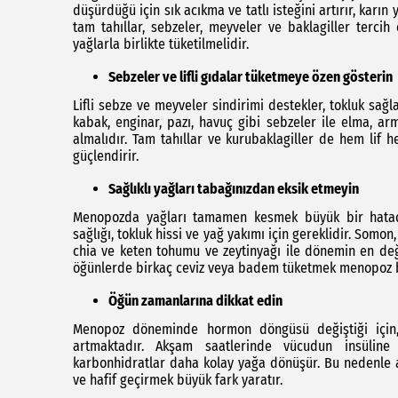
düşürdüğü için sık acıkma ve tatlı isteğini artırır, karı
tam tahıllar, sebzeler, meyveler ve baklagiller tercih
yağlarla birlikte tüketilmelidir.
Sebzeler ve lifli gıdalar tüketmeye özen gösterin
Lifli sebze ve meyveler sindirimi destekler, tokluk sağl
kabak, enginar, pazı, havuç gibi sebzeler ile elma, 
almalıdır. Tam tahıllar ve kurubaklagiller de hem li
güçlendirir.
Sağlıklı yağları tabağınızdan eksik etmeyin
Menopozda yağları tamamen kesmek büyük bir hatadır
sağlığı, tokluk hissi ve yağ yakımı için gereklidir. Somon
chia ve keten tohumu ve zeytinyağı ile dönemin en değe
öğünlerde birkaç ceviz veya badem tüketmek menopoz 
Öğün zamanlarına dikkat edin
Menopoz döneminde hormon döngüsü değiştiği için
artmaktadır. Akşam saatlerinde vücudun insüline 
karbonhidratlar daha kolay yağa dönüşür. Bu nedenle
ve hafif geçirmek büyük fark yaratır.