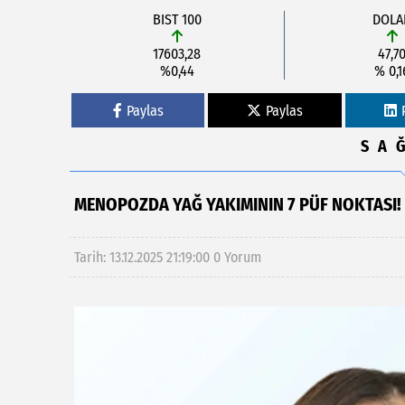
BIST 100
DOLA
17603,28
47,7
%0,44
% 0,1
Paylas
Paylas
SA
MENOPOZDA YAĞ YAKIMININ 7 PÜF NOKTASI!
Tarih: 13.12.2025 21:19:00
0 Yorum