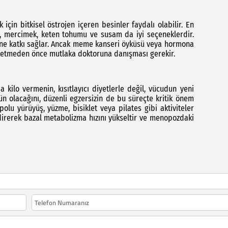
çin bitkisel östrojen içeren besinler faydalı olabilir. En
ut, mercimek, keten tohumu ve susam da iyi seçeneklerdir.
ne katkı sağlar. Ancak meme kanseri öyküsü veya hormona
 tüketmeden önce mutlaka doktoruna danışması gerekir.
ilo vermenin, kısıtlayıcı diyetlerle değil, vücudun yeni
n olacağını, düzenli egzersizin de bu süreçte kritik önem
olu yürüyüş, yüzme, bisiklet veya pilates gibi aktiviteler
ndirerek bazal metabolizma hızını yükseltir ve menopozdaki