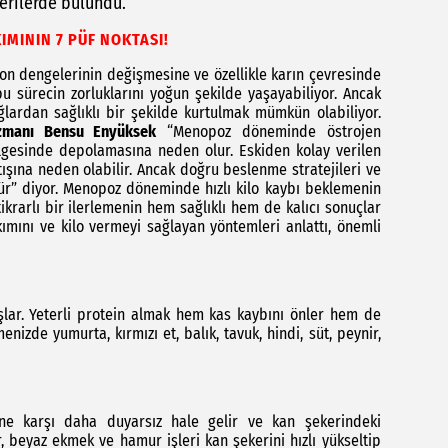
nerilerde bulundu.
MININ 7 PÜF NOKTASI!
 dengelerinin değişmesine ve özellikle karın çevresinde
u sürecin zorluklarını yoğun şekilde yaşayabiliyor. Ancak
ğlardan sağlıklı bir şekilde kurtulmak mümkün olabiliyor.
zmanı Bensu Enyüksek
“Menopoz döneminde östrojen
lgesinde depolamasına neden olur. Eskiden kolay verilen
tışına neden olabilir. Ancak doğru beslenme stratejileri ve
ür” diyor. Menopoz döneminde hızlı kilo kaybı beklemenin
ikrarlı bir ilerlemenin hem sağlıklı hem de kalıcı sonuçlar
ımını ve kilo vermeyi sağlayan yöntemleri anlattı, önemli
şlar. Yeterli protein almak hem kas kaybını önler hem de
nizde yumurta, kırmızı et, balık, tavuk, hindi, süt, peynir,
ne karşı daha duyarsız hale gelir ve kan şekerindeki
er, beyaz ekmek ve hamur işleri kan şekerini hızlı yükseltip