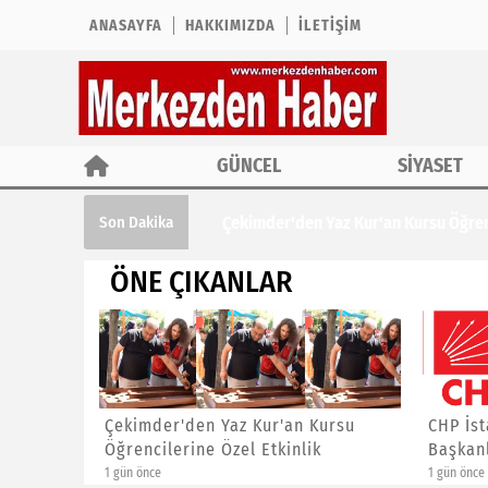
ANASAYFA
HAKKIMIZDA
İLETIŞIM
GÜNCEL
SİYASET
Çekimder'den Yaz Kur'an Kursu Öğrencil
Son Dakika
ÖNE ÇIKANLAR
ına ÖTV
Çekimder'den Yaz Kur'an Kursu
CHP İst
Öğrencilerine Özel Etkinlik
Başkanl
1 gün önce
1 gün önce