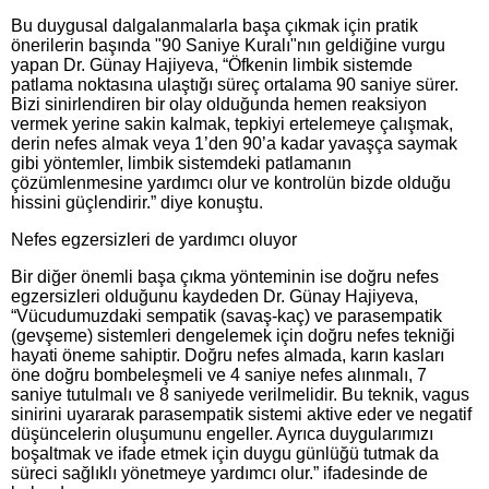
Bu duygusal dalgalanmalarla başa çıkmak için pratik
önerilerin başında "90 Saniye Kuralı"nın geldiğine vurgu
yapan Dr. Günay Hajiyeva, “Öfkenin limbik sistemde
patlama noktasına ulaştığı süreç ortalama 90 saniye sürer.
Bizi sinirlendiren bir olay olduğunda hemen reaksiyon
vermek yerine sakin kalmak, tepkiyi ertelemeye çalışmak,
derin nefes almak veya 1’den 90’a kadar yavaşça saymak
gibi yöntemler, limbik sistemdeki patlamanın
çözümlenmesine yardımcı olur ve kontrolün bizde olduğu
hissini güçlendirir.” diye konuştu.
Nefes egzersizleri de yardımcı oluyor
Bir diğer önemli başa çıkma yönteminin ise doğru nefes
egzersizleri olduğunu kaydeden Dr. Günay Hajiyeva,
“Vücudumuzdaki sempatik (savaş-kaç) ve parasempatik
(gevşeme) sistemleri dengelemek için doğru nefes tekniği
hayati öneme sahiptir. Doğru nefes almada, karın kasları
öne doğru bombeleşmeli ve 4 saniye nefes alınmalı, 7
saniye tutulmalı ve 8 saniyede verilmelidir. Bu teknik, vagus
sinirini uyararak parasempatik sistemi aktive eder ve negatif
düşüncelerin oluşumunu engeller. Ayrıca duygularımızı
boşaltmak ve ifade etmek için duygu günlüğü tutmak da
süreci sağlıklı yönetmeye yardımcı olur.” ifadesinde de