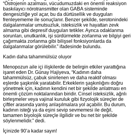
“Östrojenin azalması, vücudumuzdaki en önemli reaksiyon
baskılayıcı nörotransmitter olan GABA sisteminde
dengesizliğe yol açar, bu da dürtüsellik ve duyguları
frenleyememe ile sonuçlanır. Benzer şekilde, serotonindeki
dalgalanmalar umutsuzluk, isteksizlik ve hayattan zevk
almama gibi depresif duyguları tetikler. Ayrıca odaklanma
sorunları, unutkanlık, işi sürdürmekte zorlanma ve bilgiyi geri
çağırmakta zorlanma gibi bilişsel fonksiyonlarda da
dalgalanmalar görülebilir.” ifadesinde bulundu.
Kadın daha tahammülsüz oluyor
Menopozun aile içi ilişkilerde de belirgin etkiler yarattığına
işaret eden Dr. Günay Hajiyeva, “Kadının daha
tahammülsüz, çabuk sinirlenen ve daha reaktif olması
eşlerde şaşkınlık yaratabilir. Erkeklerin şaşkınlığını doğru
yönetmek için, kadının kendini net bir şekilde anlatması en
önemli çözüm noktalarından biridir. Cinsel isteksizlik, ağrılı
birleşmeler veya vajinal kuruluk gibi fizyolojik süreçler de
çiftler arasında yanlış anlaşılmalara yol açabilir. Bu durum,
kadının isteği ya da eşini sevip sevmemesi ile değil,
tamamen biyolojik süreçle ilgilidir ve bu net bir şekilde
söylenmelidir.” dedi.
İçinizde 90’a kadar sayın!