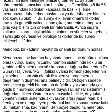
rezervinin tükenmesiyle birlikte giden ve 12 ay adet
görmemekle tanısı konulan bir süreçtir. Genellikle 45 ila 55
yaş arasındaki kadınları kapsasa da bazı kişilerde
menopozun daha erken başlaması ya da daha geç bitmesi
söz konusu olabilir. Bu süreyi etkileyen önemli faktörler
arasında genetik yatkınlık öne çıkar; annenin menopoza
giriş yaşı bizim için önemli bir referanstır. Ayrıca sigara
kullanımı, zararlı alışkanlıklar, otoimmün süreçler ve gebelik
sayısı gibi çevresel ve biyolojik faktörler de bu süreci
etkileyebilir.” dedi.
Menopoz, bir kadının hayatında önemli bir dönüm noktası
Menopozun, bir kadının hayatında önemli bir dönüm noktası
olarak vurgulandığını çünkü hormon sisteminde köklü bir
yeniden düzenlemenin söz konusu olduğunu ifade eden Dr.
Günay Hajiyeva, “FSH (folikül uyarıcı hormon) değerlerinin
yükselmesi, tam zıttı olarak östrojen ve progesteron
değerlerinin düşmesi ana belirleyicidir. Östrojen sadece
üreme için gerekli bir hormon değildir; aynı zamanda çok
güçlü bir nöromodülatördür ve duygusal, ruhsal sistemimizi
doğrudan etkiler. Östrojen azalmasıyla birlikte, duyguları
yöneten limbik sistemde aktivasyon artışı yaşanırken, bizi
frenleyen ve dengeleyen prefrontal korteks savunmasız kalır.
Bu mekanizma, kadınların ‘Ben böyle değildim, neler oldu,
neden bu şekilde duygu dalgalanmaları yaşıyorum?’