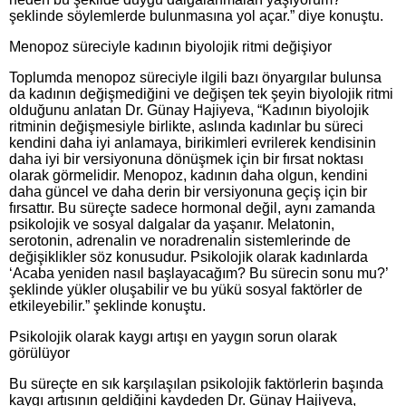
şeklinde söylemlerde bulunmasına yol açar.” diye konuştu.
Menopoz süreciyle kadının biyolojik ritmi değişiyor
Toplumda menopoz süreciyle ilgili bazı önyargılar bulunsa
da kadının değişmediğini ve değişen tek şeyin biyolojik ritmi
olduğunu anlatan Dr. Günay Hajiyeva, “Kadının biyolojik
ritminin değişmesiyle birlikte, aslında kadınlar bu süreci
kendini daha iyi anlamaya, birikimleri evrilerek kendisinin
daha iyi bir versiyonuna dönüşmek için bir fırsat noktası
olarak görmelidir. Menopoz, kadının daha olgun, kendini
daha güncel ve daha derin bir versiyonuna geçiş için bir
fırsattır. Bu süreçte sadece hormonal değil, aynı zamanda
psikolojik ve sosyal dalgalar da yaşanır. Melatonin,
serotonin, adrenalin ve noradrenalin sistemlerinde de
değişiklikler söz konusudur. Psikolojik olarak kadınlarda
‘Acaba yeniden nasıl başlayacağım? Bu sürecin sonu mu?’
şeklinde yükler oluşabilir ve bu yükü sosyal faktörler de
etkileyebilir.” şeklinde konuştu.
Psikolojik olarak kaygı artışı en yaygın sorun olarak
görülüyor
Bu süreçte en sık karşılaşılan psikolojik faktörlerin başında
kaygı artışının geldiğini kaydeden Dr. Günay Hajiyeva,