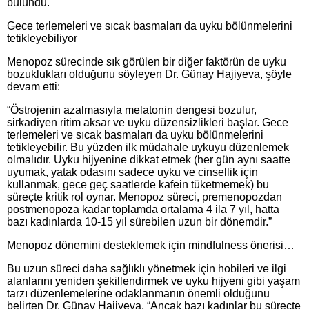
bulundu.
Gece terlemeleri ve sıcak basmaları da uyku bölünmelerini
tetikleyebiliyor
Menopoz sürecinde sık görülen bir diğer faktörün de uyku
bozuklukları olduğunu söyleyen Dr. Günay Hajiyeva, şöyle
devam etti:
“Östrojenin azalmasıyla melatonin dengesi bozulur,
sirkadiyen ritim aksar ve uyku düzensizlikleri başlar. Gece
terlemeleri ve sıcak basmaları da uyku bölünmelerini
tetikleyebilir. Bu yüzden ilk müdahale uykuyu düzenlemek
olmalıdır. Uyku hijyenine dikkat etmek (her gün aynı saatte
uyumak, yatak odasını sadece uyku ve cinsellik için
kullanmak, gece geç saatlerde kafein tüketmemek) bu
süreçte kritik rol oynar. Menopoz süreci, premenopozdan
postmenopoza kadar toplamda ortalama 4 ila 7 yıl, hatta
bazı kadınlarda 10-15 yıl sürebilen uzun bir dönemdir.”
Menopoz dönemini desteklemek için mindfulness önerisi…
Bu uzun süreci daha sağlıklı yönetmek için hobileri ve ilgi
alanlarını yeniden şekillendirmek ve uyku hijyeni gibi yaşam
tarzı düzenlemelerine odaklanmanın önemli olduğunu
belirten Dr. Günay Hajiyeva, “Ancak bazı kadınlar bu süreçte