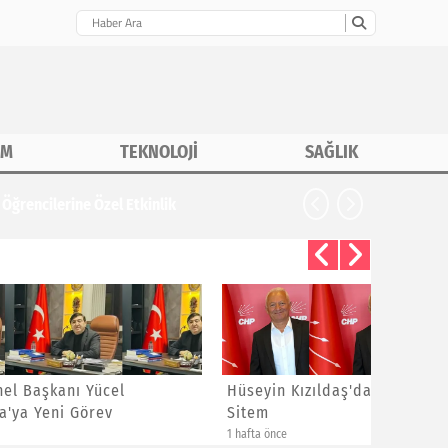
İM
TEKNOLOJİ
SAĞLIK
CHP İstanbu
Hüseyin Kızıldaş'dan Ayrılanlara
Bayram 
Sitem
Yeni Üye
1 hafta önce
1 hafta önce