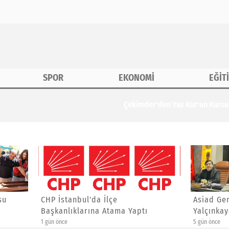
SPOR
EKONOMİ
EĞİT
erine Özel Etkinlik
anbul'da İlçe
Asiad Genel Başkanı Yücel
ıklarına Atama Yaptı
Yalçınkaya'ya Yeni Görev
5 gün önce