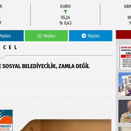
R
EURO
GRA
0
55,24
6
7
% 0,43
Paylas
Paylas
Paylas
NCEL
 SOSYAL BELEDİYECİLİK, ZAMLA DEĞİL