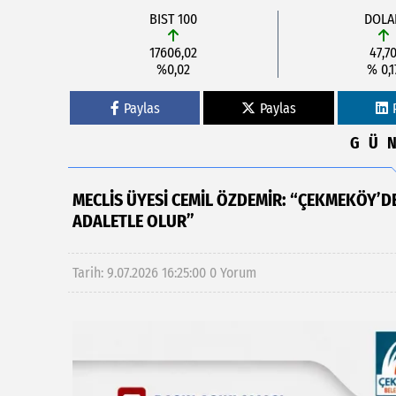
BIST 100
DOLA
17606,02
47,7
%0,02
% 0,1
Paylas
Paylas
GÜ
MECLİS ÜYESİ CEMİL ÖZDEMİR: “ÇEKMEKÖY’DE
ADALETLE OLUR”
Tarih: 9.07.2026 16:25:00
0 Yorum