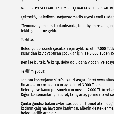
MECLİS ÜYESİ CEMİL ÖZDEMİR: “ÇEKMEKÖY’DE SOSYAL BE
Çekmeköy Belediyesi Bağımsız Meclis Üyesi Cemil Özdemi
"Temmuz ayı meclis toplantısında, belediyemize ait gündü
teklifi gündeme geldi.
Teklifte;
Belediye personeli çocukları için aylık ücretin 7.000 TL’d
Dışarıdan kayıt yaptıran çocuklar için ise 8.000 TL’den 15
Ben ise bu teklife karşı, daha adil, daha vicdani ve sosy
Teklifim şudur:
Toplam kontenjanın %20’si, geliri asgari ücret veya altınd
Bu ailelerin çocukları için aylık ücret 3.000 TL olsun.
Belediye ve kamu personeli için mevcut 7.000 TL ücret 
Diğer kontenjanlar için ücret, fahiş artış yerine makul s
Çünkü gündüz bakım evleri sadece bir hizmet alanı değil
kadının çalışma hayatına katılması, ailenin desteklenmesi
belediyecilik aracıdır.