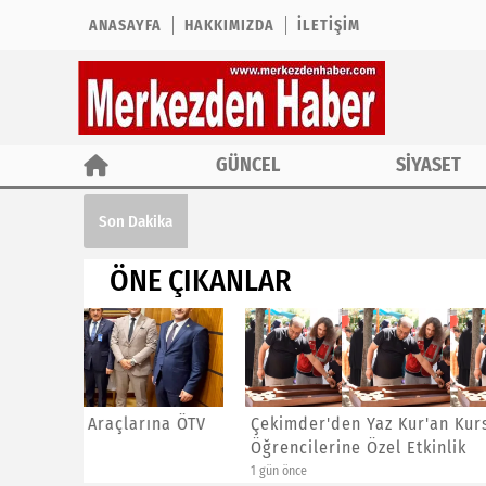
ANASAYFA
HAKKIMIZDA
İLETIŞIM
GÜNCEL
SİYASET
Çekimder'den Yaz Kur'an Kursu Öğrencil
Son Dakika
ÖNE ÇIKANLAR
ına ÖTV
Çekimder'den Yaz Kur'an Kursu
CHP İst
Öğrencilerine Özel Etkinlik
Başkanl
1 gün önce
1 gün önce