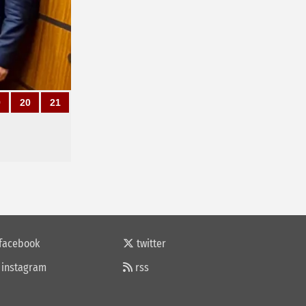
9
20
21
facebook
twitter
instagram
rss