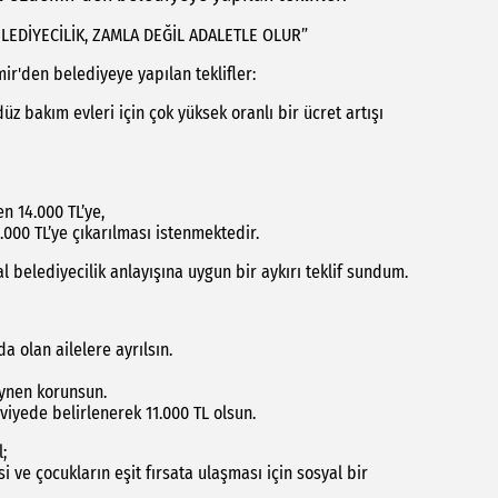
LEDİYECİLİK, ZAMLA DEĞİL ADALETLE OLUR”
r'den belediyeye yapılan teklifler:
z bakım evleri için çok yüksek oranlı bir ücret artışı
en 14.000 TL’ye,
.000 TL’ye çıkarılması istenmektedir.
al belediyecilik anlayışına uygun bir aykırı teklif sundum.
a olan ailelere ayrılsın.
aynen korunsun.
eviyede belirlenerek 11.000 TL olsun.
;
 ve çocukların eşit fırsata ulaşması için sosyal bir