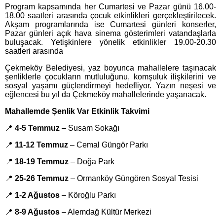
Program kapsamında her Cumartesi ve Pazar günü 16.00-
18.00 saatleri arasında çocuk etkinlikleri gerçekleştirilecek.
Akşam programlarında ise Cumartesi günleri konserler,
Pazar günleri açık hava sinema gösterimleri vatandaşlarla
buluşacak. Yetişkinlere yönelik etkinlikler 19.00-20.30
saatleri arasında
Çekmeköy Belediyesi, yaz boyunca mahallelere taşınacak
şenliklerle çocukların mutluluğunu, komşuluk ilişkilerini ve
sosyal yaşamı güçlendirmeyi hedefliyor. Yazın neşesi ve
eğlencesi bu yıl da Çekmeköy mahallelerinde yaşanacak.
Mahallemde Şenlik Var Etkinlik Takvimi
📍
4-5 Temmuz
– Susam Sokağı
📍
11-12 Temmuz
– Cemal Güngör Parkı
📍
18-19 Temmuz
– Doğa Park
📍
25-26 Temmuz
– Ormanköy Güngören Sosyal Tesisi
📍
1-2 Ağustos
– Köroğlu Parkı
📍
8-9 Ağustos
– Alemdağ Kültür Merkezi