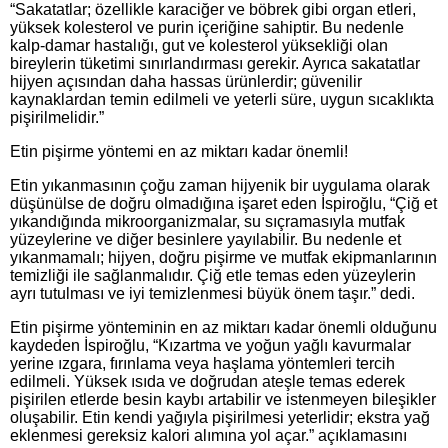
“Sakatatlar; özellikle karaciğer ve böbrek gibi organ etleri,
yüksek kolesterol ve purin içeriğine sahiptir. Bu nedenle
kalp-damar hastalığı, gut ve kolesterol yüksekliği olan
bireylerin tüketimi sınırlandırması gerekir. Ayrıca sakatatlar
hijyen açısından daha hassas ürünlerdir; güvenilir
kaynaklardan temin edilmeli ve yeterli süre, uygun sıcaklıkta
pişirilmelidir.”
Etin pişirme yöntemi en az miktarı kadar önemli!
Etin yıkanmasının çoğu zaman hijyenik bir uygulama olarak
düşünülse de doğru olmadığına işaret eden İspiroğlu, “Çiğ et
yıkandığında mikroorganizmalar, su sıçramasıyla mutfak
yüzeylerine ve diğer besinlere yayılabilir. Bu nedenle et
yıkanmamalı; hijyen, doğru pişirme ve mutfak ekipmanlarının
temizliği ile sağlanmalıdır. Çiğ etle temas eden yüzeylerin
ayrı tutulması ve iyi temizlenmesi büyük önem taşır.” dedi.
Etin pişirme yönteminin en az miktarı kadar önemli olduğunu
kaydeden İspiroğlu, “Kızartma ve yoğun yağlı kavurmalar
yerine ızgara, fırınlama veya haşlama yöntemleri tercih
edilmeli. Yüksek ısıda ve doğrudan ateşle temas ederek
pişirilen etlerde besin kaybı artabilir ve istenmeyen bileşikler
oluşabilir. Etin kendi yağıyla pişirilmesi yeterlidir; ekstra yağ
eklenmesi gereksiz kalori alımına yol açar.” açıklamasını