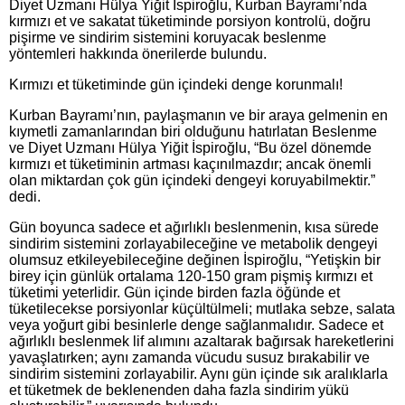
Diyet Uzmanı Hülya Yiğit İspiroğlu, Kurban Bayramı’nda
kırmızı et ve sakatat tüketiminde porsiyon kontrolü, doğru
pişirme ve sindirim sistemini koruyacak beslenme
yöntemleri hakkında önerilerde bulundu.
Kırmızı et tüketiminde gün içindeki denge korunmalı!
Kurban Bayramı’nın, paylaşmanın ve bir araya gelmenin en
kıymetli zamanlarından biri olduğunu hatırlatan Beslenme
ve Diyet Uzmanı Hülya Yiğit İspiroğlu, “Bu özel dönemde
kırmızı et tüketiminin artması kaçınılmazdır; ancak önemli
olan miktardan çok gün içindeki dengeyi koruyabilmektir.”
dedi.
Gün boyunca sadece et ağırlıklı beslenmenin, kısa sürede
sindirim sistemini zorlayabileceğine ve metabolik dengeyi
olumsuz etkileyebileceğine değinen İspiroğlu, “Yetişkin bir
birey için günlük ortalama 120-150 gram pişmiş kırmızı et
tüketimi yeterlidir. Gün içinde birden fazla öğünde et
tüketilecekse porsiyonlar küçültülmeli; mutlaka sebze, salata
veya yoğurt gibi besinlerle denge sağlanmalıdır. Sadece et
ağırlıklı beslenmek lif alımını azaltarak bağırsak hareketlerini
yavaşlatırken; aynı zamanda vücudu susuz bırakabilir ve
sindirim sistemini zorlayabilir. Aynı gün içinde sık aralıklarla
et tüketmek de beklenenden daha fazla sindirim yükü