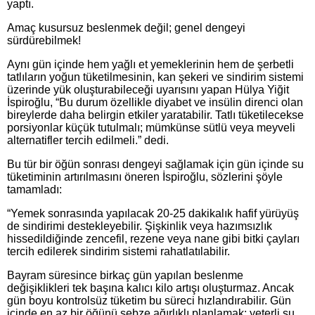
yaptı.
Amaç kusursuz beslenmek değil; genel dengeyi
sürdürebilmek!
Aynı gün içinde hem yağlı et yemeklerinin hem de şerbetli
tatlıların yoğun tüketilmesinin, kan şekeri ve sindirim sistemi
üzerinde yük oluşturabileceği uyarısını yapan Hülya Yiğit
İspiroğlu, “Bu durum özellikle diyabet ve insülin direnci olan
bireylerde daha belirgin etkiler yaratabilir. Tatlı tüketilecekse
porsiyonlar küçük tutulmalı; mümkünse sütlü veya meyveli
alternatifler tercih edilmeli.” dedi.
Bu tür bir öğün sonrası dengeyi sağlamak için gün içinde su
tüketiminin artırılmasını öneren İspiroğlu, sözlerini şöyle
tamamladı:
“Yemek sonrasında yapılacak 20-25 dakikalık hafif yürüyüş
de sindirimi destekleyebilir. Şişkinlik veya hazımsızlık
hissedildiğinde zencefil, rezene veya nane gibi bitki çayları
tercih edilerek sindirim sistemi rahatlatılabilir.
Bayram süresince birkaç gün yapılan beslenme
değişiklikleri tek başına kalıcı kilo artışı oluşturmaz. Ancak
gün boyu kontrolsüz tüketim bu süreci hızlandırabilir. Gün
içinde en az bir öğünü sebze ağırlıklı planlamak; yeterli su