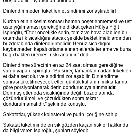
oluşturabilir.” uyarısında bulundu.
Dinlendirilmeden tüketilen et sindirimi zorlaştırabilir!
Kurban etinin kesim sonrası hemen poşetlenmemesi ve üst
üste yığılmaması gerektiğine dikkat çeken Hülya Yiğit
İspiroğlu, “Etler öncelikle serin, temiz ve hava alabilen bir
ortamda ilk sıcaklığını atacak şekilde bekletilmeli; ardından
buzdolabında dinlendirilmelidir. Henüz sıcaklığını
kaybetmeden kapalı ortama alınan etlerde terleme ve buna
bağlı bakteri üremesi riski artabilir.” dedi.
Dinlendirme sürecinin en az 24 saat olması gerektiğine
vurgu yapan İspiroğlu, “Bu süreç tamamlanmadan tüketilen
et daha sert olur ve sindirimi zorlaşabilir. Dinlendirme
sonrası tüketilmeyecek etler, günlük kullanım miktarlarına
göre porsiyonlanarak derin dondurucuya alınmalıdır.
Donmuş etler oda sıcaklığında değil; buzdolabında
çözündürülmeli ve çözüldükten sonra tekrar
dondurulmamalıdır.” şeklinde konuştu.
Sakatatlar, yüksek kolesterol ve purin içeriğine sahip!
Sakatat tüketiminde en sık gözden kaçan riskler hakkında
da bilgi veren İspiroğlu, şunları söyledi: