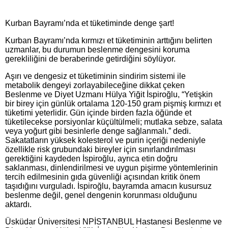
Kurban Bayramı’nda et tüketiminde denge şart!
Kurban Bayramı’nda kırmızı et tüketiminin arttığını belirten
uzmanlar, bu durumun beslenme dengesini koruma
gerekliliğini de beraberinde getirdiğini söylüyor.
Aşırı ve dengesiz et tüketiminin sindirim sistemi ile
metabolik dengeyi zorlayabileceğine dikkat çeken
Beslenme ve Diyet Uzmanı Hülya Yiğit İspiroğlu, “Yetişkin
bir birey için günlük ortalama 120-150 gram pişmiş kırmızı et
tüketimi yeterlidir. Gün içinde birden fazla öğünde et
tüketilecekse porsiyonlar küçültülmeli; mutlaka sebze, salata
veya yoğurt gibi besinlerle denge sağlanmalı.” dedi.
Sakatatların yüksek kolesterol ve purin içeriği nedeniyle
özellikle risk grubundaki bireyler için sınırlandırılması
gerektiğini kaydeden İspiroğlu, ayrıca etin doğru
saklanması, dinlendirilmesi ve uygun pişirme yöntemlerinin
tercih edilmesinin gıda güvenliği açısından kritik önem
taşıdığını vurguladı. İspiroğlu, bayramda amacın kusursuz
beslenme değil, genel dengenin korunması olduğunu
aktardı.
Üsküdar Üniversitesi NPİSTANBUL Hastanesi Beslenme ve