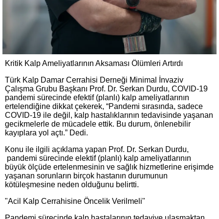
Kritik Kalp Ameliyatlarının Aksaması Ölümleri Artırdı
Türk Kalp Damar Cerrahisi Derneği Minimal İnvaziv
Çalışma Grubu Başkanı Prof. Dr. Serkan Durdu, COVID-19
pandemi sürecinde efektif (planlı) kalp ameliyatlarının
ertelendiğine dikkat çekerek, “Pandemi sırasında, sadece
COVID-19 ile değil, kalp hastalıklarının tedavisinde yaşanan
gecikmelerle de mücadele ettik. Bu durum, önlenebilir
kayıplara yol açtı.” Dedi.
Konu ile ilgili açıklama yapan Prof. Dr. Serkan Durdu,
pandemi sürecinde elektif (planlı) kalp ameliyatlarının
büyük ölçüde ertelenmesinin ve sağlık hizmetlerine erişimde
yaşanan sorunların birçok hastanın durumunun
kötüleşmesine neden olduğunu belirtti.
"Acil Kalp Cerrahisine Öncelik Verilmeli"
Pandemi sürecinde kalp hastalarının tedaviye ulaşmaktan