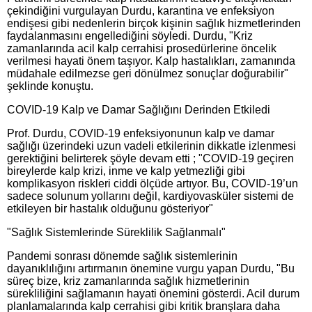
çekindiğini vurgulayan Durdu, karantina ve enfeksiyon
endişesi gibi nedenlerin birçok kişinin sağlık hizmetlerinden
faydalanmasını engellediğini söyledi. Durdu, "Kriz
zamanlarında acil kalp cerrahisi prosedürlerine öncelik
verilmesi hayati önem taşıyor. Kalp hastalıkları, zamanında
müdahale edilmezse geri dönülmez sonuçlar doğurabilir"
şeklinde konuştu.
COVID-19 Kalp ve Damar Sağlığını Derinden Etkiledi
Prof. Durdu, COVID-19 enfeksiyonunun kalp ve damar
sağlığı üzerindeki uzun vadeli etkilerinin dikkatle izlenmesi
gerektiğini belirterek şöyle devam etti ; "COVID-19 geçiren
bireylerde kalp krizi, inme ve kalp yetmezliği gibi
komplikasyon riskleri ciddi ölçüde artıyor. Bu, COVID-19’un
sadece solunum yollarını değil, kardiyovasküler sistemi de
etkileyen bir hastalık olduğunu gösteriyor"
"Sağlık Sistemlerinde Süreklilik Sağlanmalı"
Pandemi sonrası dönemde sağlık sistemlerinin
dayanıklılığını artırmanın önemine vurgu yapan Durdu, "Bu
süreç bize, kriz zamanlarında sağlık hizmetlerinin
sürekliliğini sağlamanın hayati önemini gösterdi. Acil durum
planlamalarında kalp cerrahisi gibi kritik branşlara daha