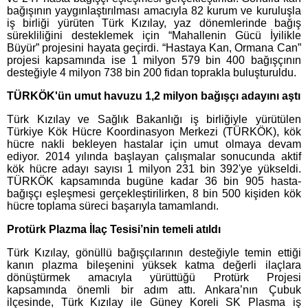
bağışının yaygınlaştırılması amacıyla 82 kurum ve kuruluşla
iş birliği yürüten Türk Kızılay, yaz dönemlerinde bağış
sürekliliğini desteklemek için “Mahallenin Gücü İyilikle
Büyür” projesini hayata geçirdi. “Hastaya Kan, Ormana Can”
projesi kapsamında ise 1 milyon 579 bin 400 bağışçının
desteğiyle 4 milyon 738 bin 200 fidan toprakla buluşturuldu.
TÜRKÖK'ün umut havuzu 1,2 milyon bağışçı adayını aştı
Türk Kızılay ve Sağlık Bakanlığı iş birliğiyle yürütülen
Türkiye Kök Hücre Koordinasyon Merkezi (TÜRKÖK), kök
hücre nakli bekleyen hastalar için umut olmaya devam
ediyor. 2014 yılında başlayan çalışmalar sonucunda aktif
kök hücre adayı sayısı 1 milyon 231 bin 392'ye yükseldi.
TÜRKÖK kapsamında bugüne kadar 36 bin 905 hasta-
bağışçı eşleşmesi gerçekleştirilirken, 8 bin 500 kişiden kök
hücre toplama süreci başarıyla tamamlandı.
Protürk Plazma İlaç Tesisi’nin temeli atıldı
Türk Kızılay, gönüllü bağışçılarının desteğiyle temin ettiği
kanın plazma bileşenini yüksek katma değerli ilaçlara
dönüştürmek amacıyla yürüttüğü Protürk Projesi
kapsamında önemli bir adım attı. Ankara’nın Çubuk
ilçesinde, Türk Kızılay ile Güney Koreli SK Plasma iş