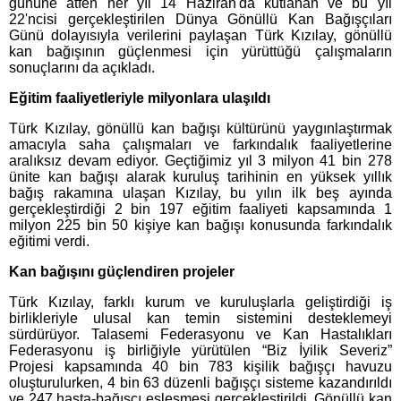
gününe atfen her yıl 14 Haziran'da kutlanan ve bu yıl
22'ncisi gerçekleştirilen Dünya Gönüllü Kan Bağışçıları
Günü dolayısıyla verilerini paylaşan Türk Kızılay, gönüllü
kan bağışının güçlenmesi için yürüttüğü çalışmaların
sonuçlarını da açıkladı.
Eğitim faaliyetleriyle milyonlara ulaşıldı
Türk Kızılay, gönüllü kan bağışı kültürünü yaygınlaştırmak
amacıyla saha çalışmaları ve farkındalık faaliyetlerine
aralıksız devam ediyor. Geçtiğimiz yıl 3 milyon 41 bin 278
ünite kan bağışı alarak kuruluş tarihinin en yüksek yıllık
bağış rakamına ulaşan Kızılay, bu yılın ilk beş ayında
gerçekleştirdiği 2 bin 197 eğitim faaliyeti kapsamında 1
milyon 225 bin 50 kişiye kan bağışı konusunda farkındalık
eğitimi verdi.
Kan bağışını güçlendiren projeler
Türk Kızılay, farklı kurum ve kuruluşlarla geliştirdiği iş
birlikleriyle ulusal kan temin sistemini desteklemeyi
sürdürüyor. Talasemi Federasyonu ve Kan Hastalıkları
Federasyonu iş birliğiyle yürütülen “Biz İyilik Severiz”
Projesi kapsamında 40 bin 783 kişilik bağışçı havuzu
oluşturulurken, 4 bin 63 düzenli bağışçı sisteme kazandırıldı
ve 247 hasta-bağışçı eşleşmesi gerçekleştirildi. Gönüllü kan