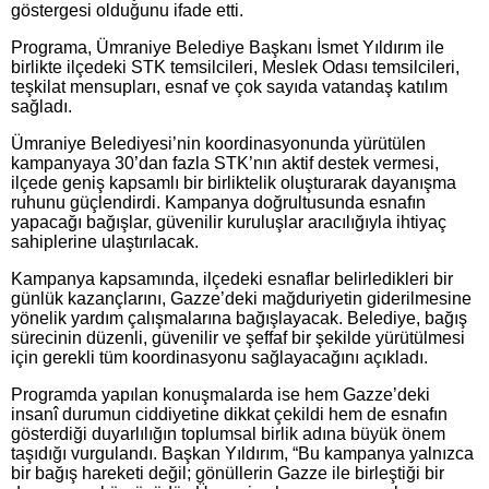
göstergesi olduğunu ifade etti.
Programa, Ümraniye Belediye Başkanı İsmet Yıldırım ile
birlikte ilçedeki STK temsilcileri, Meslek Odası temsilcileri,
teşkilat mensupları, esnaf ve çok sayıda vatandaş katılım
sağladı.
Ümraniye Belediyesi’nin koordinasyonunda yürütülen
kampanyaya 30’dan fazla STK’nın aktif destek vermesi,
ilçede geniş kapsamlı bir birliktelik oluşturarak dayanışma
ruhunu güçlendirdi. Kampanya doğrultusunda esnafın
yapacağı bağışlar, güvenilir kuruluşlar aracılığıyla ihtiyaç
sahiplerine ulaştırılacak.
Kampanya kapsamında, ilçedeki esnaflar belirledikleri bir
günlük kazançlarını, Gazze’deki mağduriyetin giderilmesine
yönelik yardım çalışmalarına bağışlayacak. Belediye, bağış
sürecinin düzenli, güvenilir ve şeffaf bir şekilde yürütülmesi
için gerekli tüm koordinasyonu sağlayacağını açıkladı.
Programda yapılan konuşmalarda ise hem Gazze’deki
insanî durumun ciddiyetine dikkat çekildi hem de esnafın
gösterdiği duyarlılığın toplumsal birlik adına büyük önem
taşıdığı vurgulandı. Başkan Yıldırım, “Bu kampanya yalnızca
bir bağış hareketi değil; gönüllerin Gazze ile birleştiği bir