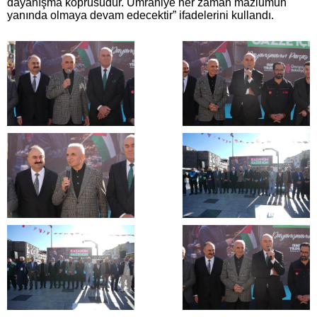
dayanışma köprüsüdür. Ümraniye her zaman mazlumun
yanında olmaya devam edecektir” ifadelerini kullandı.