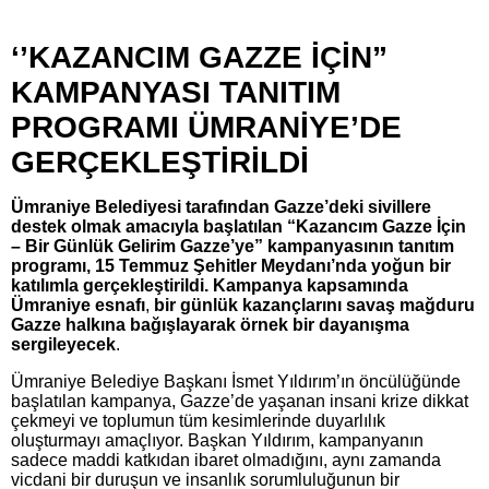
‘’KAZANCIM GAZZE İÇİN”
KAMPANYASI TANITIM
PROGRAMI ÜMRANİYE’DE
GERÇEKLEŞTİRİLDİ
Ümraniye Belediyesi tarafından Gazze’deki sivillere
destek olmak amacıyla başlatılan “Kazancım
Gazze İçin
– Bir Günlük Gelirim Gazze’ye” kampanyasının tanıtım
programı, 15 Temmuz Şehitler Meydanı’nda yoğun bir
katılımla gerçekleştirildi. Kampanya kapsamında
Ümraniye esnafı
,
bir günlük kazançlarını savaş mağduru
Gazze halkına bağışlayarak
örnek bir dayanışma
sergileyecek
.
Ümraniye Belediye Başkanı İsmet Yıldırım’ın öncülüğünde
başlatılan kampanya, Gazze’de yaşanan insani krize dikkat
çekmeyi ve toplumun tüm kesimlerinde duyarlılık
oluşturmayı amaçlıyor. Başkan Yıldırım, kampanyanın
sadece maddi katkıdan ibaret olmadığını, aynı zamanda
vicdani bir duruşun ve insanlık sorumluluğunun bir