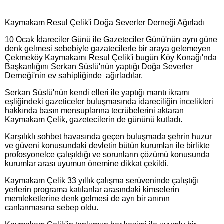
Kaymakam Resul Çelik'i Doğa Severler Derneği Ağırladı
10 Ocak İdareciler Günü ile Gazeteciler Günü'nün aynı güne
denk gelmesi sebebiyle gazatecilerle bir araya gelemeyen
Çekmeköy Kaymakamı Resul Çelik'i bugün Köy Konağı'nda
Başkanlığını Serkan Süslü'nün yaptığı Doğa Severler
Derneği'nin ev sahipliğinde ağırladılar.
Serkan Süslü'nün kendi elleri ile yaptığı mantı ikramı
eşliğindeki gazeticeler buluşmasında idareciliğin incelikleri
hakkında basın mensuplarına tecrübelerini aktaran
Kaymakam Çelik, gazetecilerin de gününü kutladı.
Karşılıklı sohbet havasında geçen buluşmada şehrin huzur
ve güveni konusundaki devletin bütün kurumları ile birlikte
profosyonelce çalışıldığı ve sorunların çözümü konusunda
kurumlar arası uyumun önemine dikkat çekildi.
Kaymakam Çelik 33 yıllık çalışma serüveninde çalıştığı
yerlerin programa katılanlar arasındaki kimselerin
memleketlerine denk gelmesi de ayrı bir anının
canlanmasına sebep oldu.