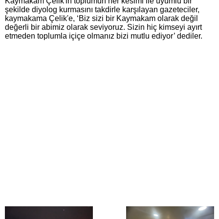
Kaymakam Çelik'in toplumun her kesimi ile uyumlu bir
şekilde diyolog kurmasını takdirle karşılayan gazeteciler,
kaymakama Çelik'e, ‘Biz sizi bir Kaymakam olarak değil
değerli bir abimiz olarak seviyoruz. Sizin hiç kimseyi ayırt
etmeden toplumla içiçe olmanız bizi mutlu ediyor’ dediler.