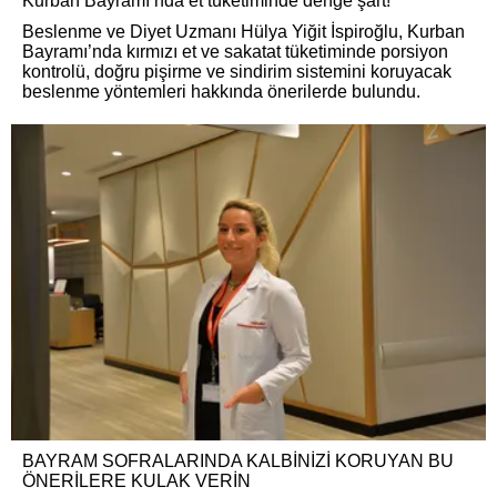
Kurban Bayramı’nda et tüketiminde denge şart!
Beslenme ve Diyet Uzmanı Hülya Yiğit İspiroğlu, Kurban
Bayramı’nda kırmızı et ve sakatat tüketiminde porsiyon
kontrolü, doğru pişirme ve sindirim sistemini koruyacak
beslenme yöntemleri hakkında önerilerde bulundu.
BAYRAM SOFRALARINDA KALBİNİZİ KORUYAN BU
ÖNERİLERE KULAK VERİN