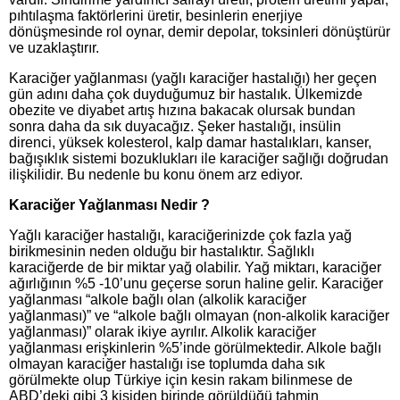
pıhtılaşma faktörlerini üretir, besinlerin enerjiye
dönüşmesinde rol oynar, demir depolar, toksinleri dönüştürür
ve uzaklaştırır.
Karaciğer yağlanması (yağlı karaciğer hastalığı) her geçen
gün adını daha çok duyduğumuz bir hastalık. Ülkemizde
obezite ve diyabet artış hızına bakacak olursak bundan
sonra daha da sık duyacağız. Şeker hastalığı, insülin
direnci, yüksek kolesterol, kalp damar hastalıkları, kanser,
bağışıklık sistemi bozuklukları ile karaciğer sağlığı doğrudan
ilişkilidir. Bu nedenle bu konu önem arz ediyor.
Karaciğer Yağlanması Nedir ?
Yağlı karaciğer hastalığı, karaciğerinizde çok fazla yağ
birikmesinin neden olduğu bir hastalıktır. Sağlıklı
karaciğerde de bir miktar yağ olabilir. Yağ miktarı, karaciğer
ağırlığının %5 -10’unu geçerse sorun haline gelir. Karaciğer
yağlanması “alkole bağlı olan (alkolik karaciğer
yağlanması)” ve “alkole bağlı olmayan (non-alkolik karaciğer
yağlanması)” olarak ikiye ayrılır. Alkolik karaciğer
yağlanması erişkinlerin %5’inde görülmektedir. Alkole bağlı
olmayan karaciğer hastalığı ise toplumda daha sık
görülmekte olup Türkiye için kesin rakam bilinmese de
ABD’deki gibi 3 kişiden birinde görüldüğü tahmin