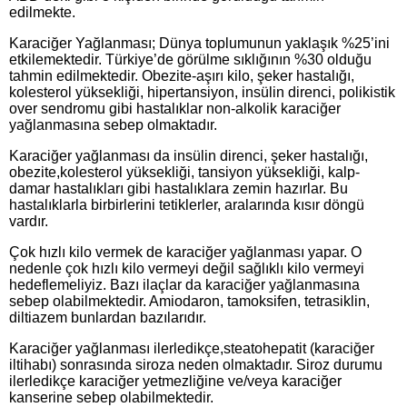
edilmekte.
Karaciğer Yağlanması; Dünya toplumunun yaklaşık %25’ini
etkilemektedir. Türkiye’de görülme sıklığının %30 olduğu
tahmin edilmektedir. Obezite-aşırı kilo, şeker hastalığı,
kolesterol yüksekliği, hipertansiyon, insülin direnci, polikistik
over sendromu gibi hastalıklar non-alkolik karaciğer
yağlanmasına sebep olmaktadır.
Karaciğer yağlanması da insülin direnci, şeker hastalığı,
obezite,kolesterol yüksekliği, tansiyon yüksekliği, kalp-
damar hastalıkları gibi hastalıklara zemin hazırlar. Bu
hastalıklarla birbirlerini tetiklerler, aralarında kısır döngü
vardır.
Çok hızlı kilo vermek de karaciğer yağlanması yapar. O
nedenle çok hızlı kilo vermeyi değil sağlıklı kilo vermeyi
hedeflemeliyiz. Bazı ilaçlar da karaciğer yağlanmasına
sebep olabilmektedir. Amiodaron, tamoksifen, tetrasiklin,
diltiazem bunlardan bazılarıdır.
Karaciğer yağlanması ilerledikçe,steatohepatit (karaciğer
iltihabı) sonrasında siroza neden olmaktadır. Siroz durumu
ilerledikçe karaciğer yetmezliğine ve/veya karaciğer
kanserine sebep olabilmektedir.