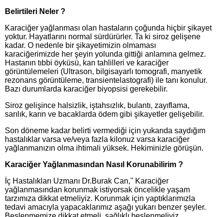
Belirtileri Neler ?
Karaciğer yağlanması olan hastaların çoğunda hiçbir şikayet
yoktur. Hayatlarını normal sürdürürler. Ta ki siroz gelişene
kadar. O nedenle bir şikayetimizin olmaması
karaciğerimizde her şeyin yolunda gittiği anlamına gelmez.
Hastanın tıbbi öyküsü, kan tahlilleri ve karaciğer
görüntülemeleri (Ultrason, bilgisayarlı tomografi, manyetik
rezonans görüntüleme, transientelastografi) ile tanı konulur.
Bazı durumlarda karaciğer biyopsisi gerekebilir.
Siroz gelişince halsizlik, iştahsızlık, bulantı, zayıflama,
sarılık, karın ve bacaklarda ödem gibi şikayetler gelişebilir.
Son döneme kadar belirti vermediği için yukarıda saydığım
hastalıklar varsa ve/veya fazla kilonuz varsa karaciğer
yağlanmanızın olma ihtimali yüksek. Hekiminizle görüşün.
Karaciğer Yağlanmasından Nasıl Korunabilirim ?
İç Hastalıkları Uzmanı Dr.Burak Can,'' Karaciğer
yağlanmasından korunmak istiyorsak öncelikle yaşam
tarzımıza dikkat etmeliyiz. Korunmak için yaptıklarımızla
tedavi amacıyla yapacaklarımız aşağı yukarı benzer şeyler.
Beslenmemize dikkat etmeli, sağlıklı beslenmeliyiz.