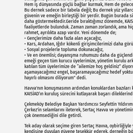
Hem iş dünyasında güçlü bağlar kurmak, Hem de geleceğe
Bu dernek sadece bir tabela değil; Bu dernek yüz yıllarc
güvenin ve emeğin birleştiği bir yerdir. Bugün burada si
daha göstermektedir.Geride bıraktığımız dönemde, KAISİ
faaliyetlerde bulunduk. Zaman zaman zorlandık, ama hiç
rahmet, ayrılıkta azap vardır. Yeni dönemde de;
• Gençlerimize daha fazla alan açacağız,
• Kars, Ardahan, Iğdır kökenli girişimcilerimizi daha görü
• Sosyal projelerle topluma dokunacağız,
• Ve en önemlisi; dayanışma ruhumuzu daha da güçlendi
emeği geçen tüm kurucu üyelerimize, yönetim kurulu ar
katılan tüm üyelerimize de “ailemize hoş geldiniz” diyo
aşamayacağımız engel, başaramayacağımız hedef yoktur.
hayırlı olmasını diliyorum" dedi.
Havva'nın konuşmasının ardından konuklardan bazıları 
KAISİAD’ın kuruluş sürecini kutlayarak başarı dileklerin
Çekmeköy Belediye Başkan Yardımcısı Seyfettin Yıldırı
Çerkez'in selamlarını ileterek, Sertaç Havva ve yönetimin
çok önemsediğini dile getirdi.
Tek aday olarak seçime giren Sertaç Havva, oybirliğiyle
kendisine duyulan güvene teşekkür ederek, derneğin bölg