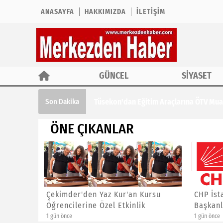
ANASAYFA
HAKKIMIZDA
İLETIŞIM
GÜNCEL
SİYASET
Tüsekon'dan Eğitim Araçlarına ÖTV Muaf
Son Dakika
ÖNE ÇIKANLAR
ına ÖTV
Çekimder'den Yaz Kur'an Kursu
CHP İst
Öğrencilerine Özel Etkinlik
Başkanl
1 gün önce
1 gün önce