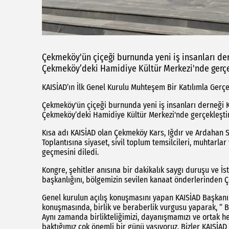
Çekmeköy'ün çiçeği burnunda yeni iş insanları dern
Çekmeköy’deki Hamidiye Kültür Merkezi'nde gerçe
KAISİAD’ın İlk Genel Kurulu Muhteşem Bir Katılımla Gerçe
Çekmeköy'ün çiçeği burnunda yeni iş insanları derneği KA
Çekmeköy’deki Hamidiye Kültür Merkezi'nde gerçekleştir
Kısa adı KAISİAD olan Çekmeköy Kars, Iğdır ve Ardahan San
Toplantısına siyaset, sivil toplum temsilcileri, muhtarla
geçmesini diledi.
Kongre, şehitler anısına bir dakikalık saygı duruşu ve İ
başkanlığını, bölgemizin sevilen kanaat önderlerinden
Genel kurulun açılış konuşmasını yapan KAISİAD Başkanı 
konuşmasında, birlik ve beraberlik vurgusu yaparak, ” B
Aynı zamanda birlikteliğimizi, dayanışmamızı ve ortak h
baktığımız çok önemli bir günü yaşıyoruz. Bizler KAISİA