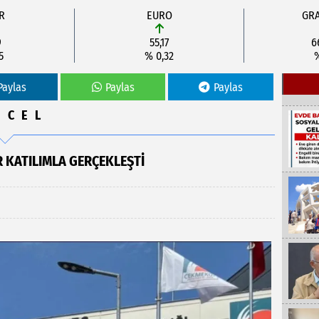
R
EURO
GRA
9
55,17
6
5
% 0,32
Paylas
Paylas
Paylas
NCEL
R KATILIMLA GERÇEKLEŞTI