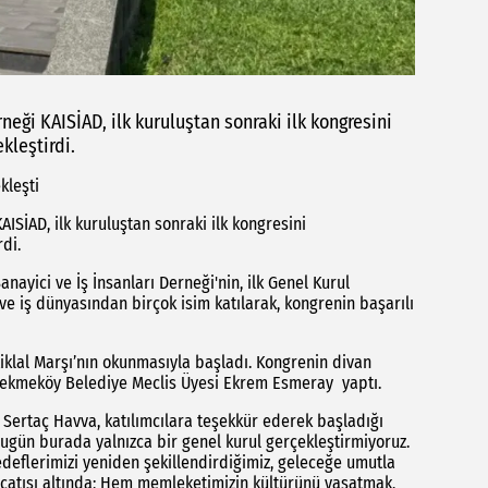
eği KAISİAD, ilk kuruluştan sonraki ilk kongresini
kleştirdi.
kleşti
ISİAD, ilk kuruluştan sonraki ilk kongresini
di.
ayici ve İş İnsanları Derneği'nin, ilk Genel Kurul
r ve iş dünyasından birçok isim katılarak, kongrenin başarılı
stiklal Marşı’nın okunmasıyla başladı. Kongrenin divan
 Çekmeköy Belediye Meclis Üyesi Ekrem Esmeray yaptı.
Sertaç Havva, katılımcılara teşekkür ederek başladığı
ugün burada yalnızca bir genel kurul gerçekleştirmiyoruz.
edeflerimizi yeniden şekillendirdiğimiz, geleceğe umutla
D çatısı altında; Hem memleketimizin kültürünü yaşatmak,