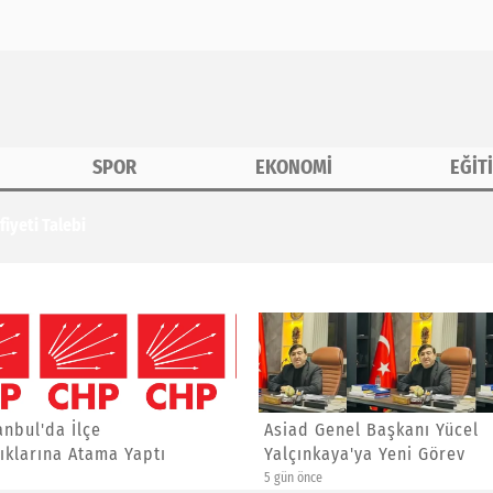
SPOR
EKONOMİ
EĞİT
iyeti Talebi
anbul'da İlçe
Asiad Genel Başkanı Yücel
ıklarına Atama Yaptı
Yalçınkaya'ya Yeni Görev
5 gün önce