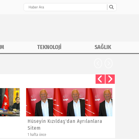
İM
TEKNOLOJİ
SAĞLIK
Hüseyin Kızıldaş'dan Ayrılanlara
Bayram 
Sitem
Yeni Üye
1 hafta önce
1 hafta önce