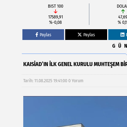
BIST 100
DOLA
17589,91
47,6
%-0,08
% 0,1
Paylas
Paylas
GÜ
KAISİAD’IN İLK GENEL KURULU MUHTEŞEM BI
Tarih: 11.08.2025 19:41:00
0 Yorum