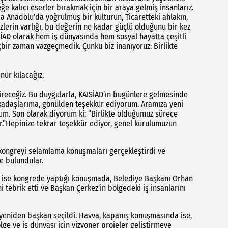
 kalıcı eserler bırakmak için bir araya gelmiş insanlarız.
a Anadolu’da yoğrulmuş bir kültürün, Ticaretteki ahlakın,
zlerin varlığı, bu değerin ne kadar güçlü olduğunu bir kez
AD olarak hem iş dünyasında hem sosyal hayatta çeşitli
bir zaman vazgeçmedik. Çünkü biz inanıyoruz: Birlikte
nür kılacağız,
receğiz. Bu duygularla, KAISİAD’ın bugünlere gelmesinde
kadaşlarıma, gönülden teşekkür ediyorum. Aramıza yeni
rum. Son olarak diyorum ki; “Birlikte olduğumuz sürece
”Hepinize tekrar teşekkür ediyor, genel kurulumuzun
kongreyi selamlama konuşmaları gerçekleştirdi ve
de bulundular.
m ise kongrede yaptığı konuşmada, Belediye Başkanı Orhan
i tebrik etti ve Başkan Çerkez’in bölgedeki iş insanlarını
 yeniden başkan seçildi. Havva, kapanış konuşmasında ise,
e ve iş dünyası için vizyoner projeler geliştirmeye