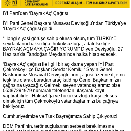
İYi Parti'den ‘Bayrak Aç’ Çağrısı
İYİ Parti Genel Başkanı Müsavat Devişoğlu'ndan Türkiye'ye
‘Bayrak Aç’ çağrısı geldi.
“Hangi siyasi görüşe sahip olursa olsun, tüm TÜRKİYE
sevdalılarını haksızlığa, hukuksuzluğa, adaletsizliğe
BAYRAK AÇMAYA ÇAĞIRIYORUM!” Diyen Devişoğlu, 27
Haziran'da Tandoğan Meydanı'nda halka hitap edecek.
‘Bayrak Aç’ çağrısı ile ilgili bir açıklama yapan İYİ Parti
Çekmeköy İlçe Başkanı Serdar Kemik; “ Sayın Genel
Başkanımız Müsavat Dervişoğlu'nun çağrısı üzerine ilçemiz
teşkilatı olarak buradan araç kaldırıp Genel Başkanımızın
çağrısına uyacağız. Gelmek isteyen vatandaşlarımız bize
05387294979 numaralı telefondan ulaşarak kayıt
yaptırabilirler. Haksızlığa ve hukuksuzluğa karşı tek ses
olmak için tüm Çekmököylü vatandaşlarımızı bu çağrıya
bekliyoruz.
Cumhuriyetimize ve Türk Bayrağımıza Sahip Çıkıyoruz!
DEM Parti’nin, terör suçlularının serbest bırakılmasına