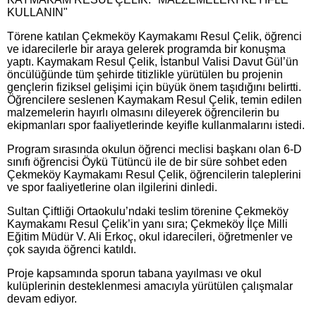
KULLANIN"
​Törene katılan Çekmeköy Kaymakamı Resul Çelik, öğrenci
ve idarecilerle bir araya gelerek programda bir konuşma
yaptı. Kaymakam Resul Çelik, İstanbul Valisi Davut Gül’ün
öncülüğünde tüm şehirde titizlikle yürütülen bu projenin
gençlerin fiziksel gelişimi için büyük önem taşıdığını belirtti.
Öğrencilere seslenen Kaymakam Resul Çelik, temin edilen
malzemelerin hayırlı olmasını dileyerek öğrencilerin bu
ekipmanları spor faaliyetlerinde keyifle kullanmalarını istedi.
​Program sırasında okulun öğrenci meclisi başkanı olan 6-D
sınıfı öğrencisi Öykü Tütüncü ile de bir süre sohbet eden
Çekmeköy Kaymakamı Resul Çelik, öğrencilerin taleplerini
ve spor faaliyetlerine olan ilgilerini dinledi.
​Sultan Çiftliği Ortaokulu’ndaki teslim törenine Çekmeköy
Kaymakamı Resul Çelik’in yanı sıra; Çekmeköy İlçe Milli
Eğitim Müdür V. Ali Erkoç, okul idarecileri, öğretmenler ve
çok sayıda öğrenci katıldı.
​Proje kapsamında sporun tabana yayılması ve okul
kulüplerinin desteklenmesi amacıyla yürütülen çalışmalar
devam ediyor.