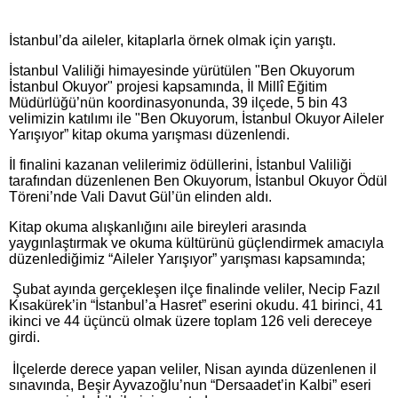
İstanbul’da aileler, kitaplarla örnek olmak için yarıştı.
İstanbul Valiliği himayesinde yürütülen "Ben Okuyorum
İstanbul Okuyor" projesi kapsamında, İl Millî Eğitim
Müdürlüğü’nün koordinasyonunda, 39 ilçede, 5 bin 43
velimizin katılımı ile "Ben Okuyorum, İstanbul Okuyor Aileler
Yarışıyor” kitap okuma yarışması düzenlendi.
İl finalini kazanan velilerimiz ödüllerini, İstanbul Valiliği
tarafından düzenlenen Ben Okuyorum, İstanbul Okuyor Ödül
Töreni’nde Vali Davut Gül’ün elinden aldı.
Kitap okuma alışkanlığını aile bireyleri arasında
yaygınlaştırmak ve okuma kültürünü güçlendirmek amacıyla
düzenlediğimiz “Aileler Yarışıyor” yarışması kapsamında;
Şubat ayında gerçekleşen ilçe finalinde veliler, Necip Fazıl
Kısakürek’in “İstanbul’a Hasret” eserini okudu. 41 birinci, 41
ikinci ve 44 üçüncü olmak üzere toplam 126 veli dereceye
girdi.
İlçelerde derece yapan veliler, Nisan ayında düzenlenen il
sınavında, Beşir Ayvazoğlu’nun “Dersaadet’in Kalbi” eseri