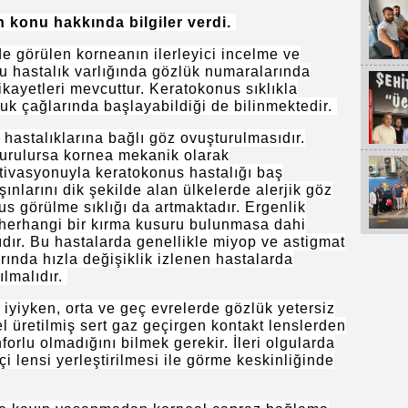
 konu hakkında bilgiler verdi.
e görülen korneanın ilerleyici incelme ve
Bu hastalık varlığında gözlük numaralarında
kayetleri mevcuttur. Keratokonus sıklıkla
uk çağlarında başlayabildiği de bilinmektedir.
z hastalıklarına bağlı göz ovuşturulmasıdır.
turulursa kornea mekanik olarak
tivasyonuyla keratokonus hastalığı baş
ınlarını dik şekilde alan ülkelerde alerjik göz
us görülme sıklığı da artmaktadır. Ergenlik
a herhangi bir kırma kusuru bulunmasa dahi
lıdır. Bu hastalarda genellikle miyop ve astigmat
ında hızla değişiklik izlenen hastalarda
ılmalıdır.
 iyiyken, orta ve geç evrelerde gözlük yetersiz
 üretilmiş sert gaz geçirgen kontakt lenslerden
forlu olmadığını bilmek gerekir. İleri olgularda
çi lensi yerleştirilmesi ile görme keskinliğinde