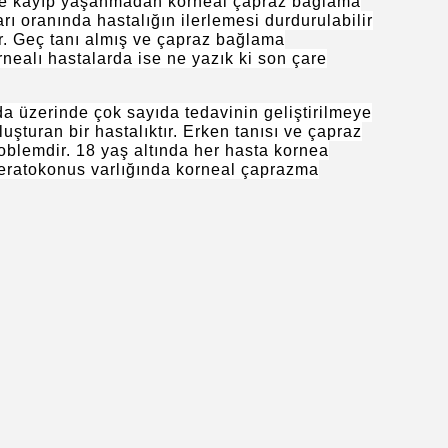
inde kayıp yaşanmadan korneal çapraz bağlama
rı oranında hastalığın ilerlemesi durdurulabilir
ir. Geç tanı almış ve çapraz bağlama
ealı hastalarda ise ne yazık ki son çare
 üzerinde çok sayıda tedavinin geliştirilmeye
uşturan bir hastalıktır. Erken tanısı ve çapraz
roblemdir. 18 yaş altında her hasta kornea
i keratokonus varlığında korneal çaprazma