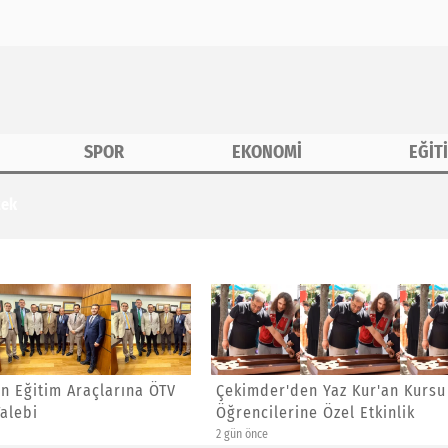
SPOR
EKONOMİ
EĞİT
tek
r'den Yaz Kur'an Kursu
CHP İstanbul'da İlçe
lerine Özel Etkinlik
Başkanlıklarına Atama Yaptı
2 gün önce