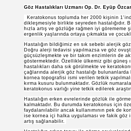
Göz Hastalıkları Uzmanı Op. Dr. Eyüp Özcan
Keratokonus toplumda her 2000 kişinin 1’ind
dikleşmesiyle birlikte seyreden hastalığıdır. 
hızla artış ve gözlüğe rağmen iyi görememe şi
ergenlik yaşlarında ortaya çıkmakta ve çocukl
Hastalığın bildiğimiz en sık sebebi alerjik gö
Doğru alerji tedavisi yapılmazsa ve göz ovuş
güçsüzleşmekte ve bir takım enzimlerin de ak
göstermektedir. Özellikle ülkemiz gibi güneş ış
hastalıkları daha sık görülmekte ve keratokon
çağlarında alerjik göz hastalığı bulunanlard
kornea topografisi ismi verilen tetkik yapılma
kırma kusuru bulunmaktadır. Gözlük numaralar
keratokonus varlığı yine tetkik edilerek araştır
Hastalığın erken evrelerinde gözlük ile görme
kalmaktadır. Bu durumda keratokonus için özel
faydalanılabilir ancak kullanımının pek de kon
ise kornea içi halka uygulaması ve fakik göz i
artış sağlanabilir.