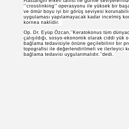
Hastalığın erken tanısı ile görme seviyeler
‘’crosslinking’’ operasyonu ile yüksek bir başa
ve ömür boyu iyi bir görüş seviyesi korunabil
uygulaması yapılamayacak kadar incelmiş korn
kornea naklidir.
Op. Dr. Eyüp Özcan,''Keratokonus tüm dünyada
çalışıldığı, sosyo-ekonomik olarak ciddi yük ol
bağlama tedavisiyle önüne geçilebilinir bir p
topografisi ile değerlendirilmeli ve ilerleyic
bağlama tedavisi uygulanmalıdır.''dedi.