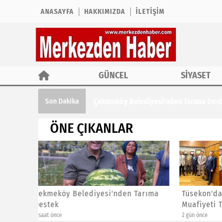
ANASAYFA
HAKKIMIZDA
İLETIŞIM
GÜNCEL
SİYASET
Çekmeköy Belediyesi'nden Tarıma Des
Son Dakika
ÖNE ÇIKANLAR
Tarıma
Tüsekon'dan Eğitim Araçlarına ÖTV
Çekimde
Muafiyeti Talebi
Öğrenci
2 gün önce
2 gün önce