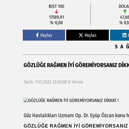
BIST 100
DOLA
17589,91
47,6
%-0,08
% 0,1
Paylas
Paylas
SA
GÖZLÜĞE RAĞMEN İYİ GÖREMİYORSANIZ DİKK
Tarih: 17.11.2022 22:35:00
0 Yorum
Göz Hastalıkları Uzmanı Op. Dr. Eyüp Özcan konu ha
GÖZLÜĞE RAĞMEN İYİ GÖREMİYORSANIZ 