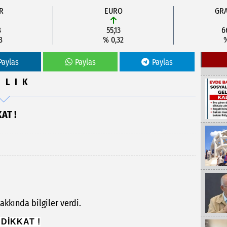
R
EURO
GRA
8
55,13
6
8
% 0,32
Paylas
Paylas
Paylas
ĞLIK
AT !
kkında bilgiler verdi.
DİKKAT !