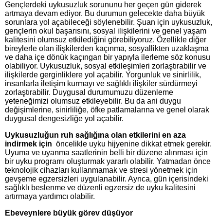
Gençlerdeki uykusuzluk sorununu her geçen gün giderek
artmaya devam ediyor. Bu durumun gelecekte daha büyük
sorunlara yol açabileceği söylenebilir. Şuan için uykusuzluk,
gençlerin okul başarısını, sosyal ilişkilerini ve genel yaşam
kalitesini olumsuz etkilediğini görebiliyoruz. Özellikle diğer
bireylerle olan ilişkilerden kaçınma, sosyallikten uzaklaşma
ve daha içe dönük kaçıngan bir yapıyla ilerleme söz konusu
olabiliyor. Uykusuzluk, sosyal etkileşimleri zorlaştırabilir ve
ilişkilerde gerginliklere yol açabilir. Yorgunluk ve sinirlilik,
insanlarla iletişim kurmayı ve sağlıklı ilişkiler sürdürmeyi
zorlaştırabilir. Duygusal durumumuzu düzenleme
yeteneğimizi olumsuz etkileyebilir. Bu da ani duygu
değişimlerine, sinirliliğe, öfke patlamalarına ve genel olarak
duygusal dengesizliğe yol açabilir.
Uykusuzluğun ruh sağlığına olan etkilerini en aza
indirmek için
öncelikle uyku hijyenine dikkat etmek gerekir.
Uyuma ve uyanma saatlerinin belli bir düzene alınması için
bir uyku programı oluşturmak yararlı olabilir. Yatmadan önce
teknolojik cihazları kullanmamak ve stresi yönetmek için
gevşeme egzersizleri uygulanabilir. Ayrıca, gün içerisindeki
sağlıklı beslenme ve düzenli egzersiz de uyku kalitesini
artırmaya yardımcı olabilir.
Ebeveynlere büyük görev düşüyor