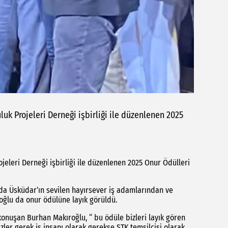
uk Projeleri Derneği işbirliği ile düzenlenen 2025
jeleri Derneği işbirliği ile düzenlenen 2025 Onur Ödülleri
da Üsküdar’ın sevilen hayırsever iş adamlarından ve
ğlu da onur ödülüne layık görüldü.
 konuşan Burhan Makıroğlu, “ bu ödüle bizleri layık gören
er gerek iş insanı olarak gerekse STK temsilcisi olarak