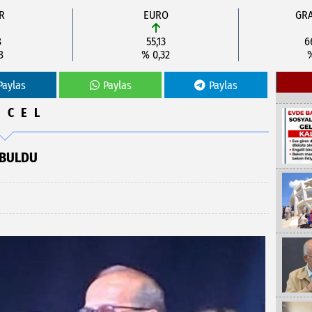
R
EURO
GRA
8
55,13
6
8
% 0,32
Paylas
Paylas
Paylas
NCEL
 BULDU