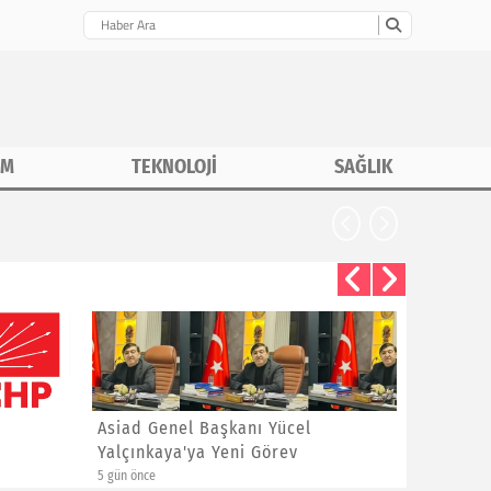
İM
TEKNOLOJİ
SAĞLIK
Asiad Genel Başkanı Yücel
Hüseyin 
Yalçınkaya'ya Yeni Görev
Sitem
5 gün önce
1 hafta önce