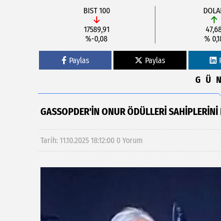
BIST 100
DOLA
17589,91
47,6
%-0,08
% 0,1
Paylas
Paylas
GÜ
GASSOPDER'İN ONUR ÖDÜLLERİ SAHİPLERİNİ
Tarih: 11.10.2025 18:12:00
0 Yorum