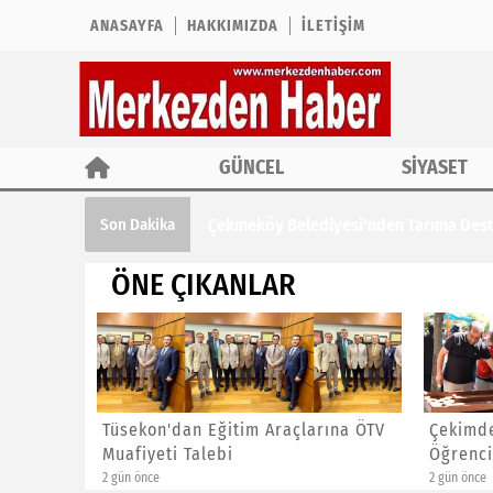
ANASAYFA
HAKKIMIZDA
İLETIŞIM
GÜNCEL
SİYASET
Çekmeköy Belediyesi'nden Tarıma Des
Son Dakika
ÖNE ÇIKANLAR
Tarıma
Tüsekon'dan Eğitim Araçlarına ÖTV
Çekimde
Muafiyeti Talebi
Öğrenci
2 gün önce
2 gün önce