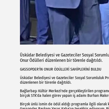
Üsküdar Belediyesi ve Gazeteciler Sosyal Sorumlul
Onur Ödülleri düzenlenen bir törenle dağıtıldı.
GASSOPDER'İN ONUR ÖDÜLLERİ SAHİPLERİNİ BULDU
Üsküdar Belediyesi ve Gazeteciler Sosyal Sorumluluk Pro
düzenlenen bir törenle dağıtıldı.
Bağlarbaşı Kültür Merkezi'nde gerçekleştirilen program
birçok STK'da halen görev yapan iş adamı Burhan Makıro
Birçok ünlü ismin de ödül aldığı programla ilgili olarak
Gassopder Başkanı Yaşar Kaba'ya teşekkür ediyorum. Bizl