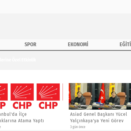
SPOR
EKONOMİ
EĞİT
erine Özel Etkinlik
anbul'da İlçe
Asiad Genel Başkanı Yücel
ıklarına Atama Yaptı
Yalçınkaya'ya Yeni Görev
e
3 gün önce