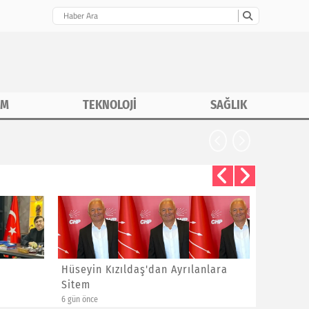
İM
TEKNOLOJİ
SAĞLIK
CHP İstanbu
Hüseyin Kızıldaş'dan Ayrılanlara
Bayram 
Sitem
Yeni Üye
6 gün önce
6 gün önce