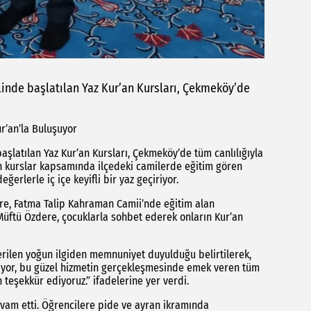
elinde başlatılan Yaz Kur’an Kursları, Çekmeköy’de
r’an’la Buluşuyor
başlatılan Yaz Kur’an Kursları, Çekmeköy’de tüm canlılığıyla
 kurslar kapsamında ilçedeki camilerde eğitim gören
erlerle iç içe keyifli bir yaz geçiriyor.
, Fatma Talip Kahraman Camii’nde eğitim alan
n Müftü Özdere, çocuklarla sohbet ederek onların Kur’an
ilen yoğun ilgiden memnuniyet duyulduğu belirtilerek,
iliyor, bu güzel hizmetin gerçekleşmesinde emek veren tüm
 teşekkür ediyoruz.” ifadelerine yer verdi.
vam etti. Öğrencilere pide ve ayran ikramında