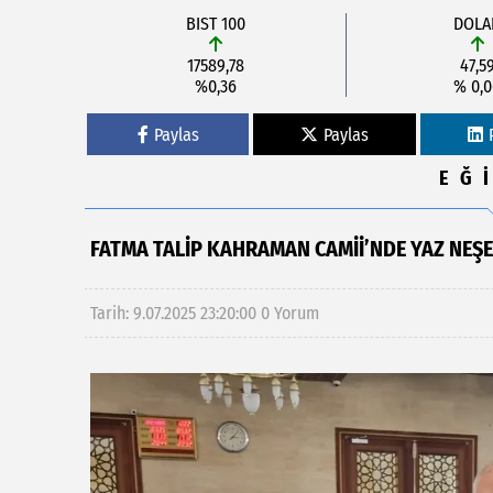
BIST 100
DOLA
17589,78
47,5
%0,36
% 0,
Paylas
Paylas
EĞ
FATMA TALIP KAHRAMAN CAMII’NDE YAZ NEŞ
Tarih: 9.07.2025 23:20:00
0 Yorum