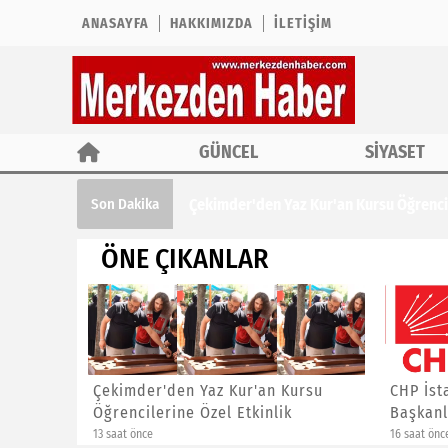
ANASAYFA
HAKKIMIZDA
İLETIŞIM
GÜNCEL
SİYASET
Çekimder'den Yaz Kur'an Kursu Öğrencil
Son Dakika
ÖNE ÇIKANLAR
ına ÖTV
Çekimder'den Yaz Kur'an Kursu
CHP İst
Öğrencilerine Özel Etkinlik
Başkanl
13 saat önce
16 saat önc