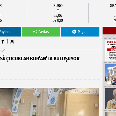
R
EURO
GRA
9
55,06
6
06
% 0,10
Paylas
Paylas
Paylas
İTİM
ESI: ÇOCUKLAR KUR’AN’LA BULUŞUYOR