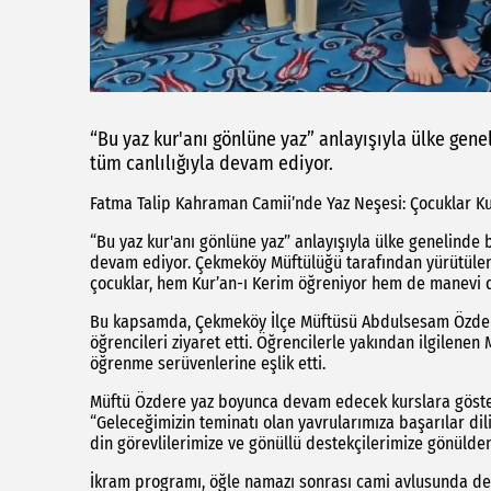
“Bu yaz kur'anı gönlüne yaz” anlayışıyla ülke gen
tüm canlılığıyla devam ediyor.
Fatma Talip Kahraman Camii’nde Yaz Neşesi: Çocuklar Ku
“Bu yaz kur'anı gönlüne yaz” anlayışıyla ülke genelinde 
devam ediyor. Çekmeköy Müftülüğü tarafından yürütülen
çocuklar, hem Kur’an-ı Kerim öğreniyor hem de manevi değ
Bu kapsamda, Çekmeköy İlçe Müftüsü Abdulsesam Özdere
öğrencileri ziyaret etti. Öğrencilerle yakından ilgilene
öğrenme serüvenlerine eşlik etti.
Müftü Özdere yaz boyunca devam edecek kurslara göster
“Geleceğimizin teminatı olan yavrularımıza başarılar d
din görevlilerimize ve gönüllü destekçilerimize gönülden
İkram programı, öğle namazı sonrası cami avlusunda de