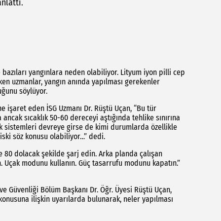
nlattı.
 bazıları yangınlara neden olabiliyor. Lityum iyon pilli cep
çeken uzmanlar, yangın anında yapılması gerekenler
uğunu söylüyor.
ğine işaret eden İSG Uzmanı Dr. Rüştü Uçan, “Bu tür
 ancak sıcaklık 50-60 dereceyi aştığında tehlike sınırına
ik sistemleri devreye girse de kimi durumlarda özellikle
iski söz konusu olabiliyor…” dedi.
e 80 dolacak şekilde şarj edin. Arka planda çalışan
n. Uçak modunu kullanın. Güç tasarrufu modunu kapatın.”
ı ve Güvenliği Bölüm Başkanı Dr. Öğr. Üyesi Rüştü Uçan,
i konusuna ilişkin uyarılarda bulunarak, neler yapılması