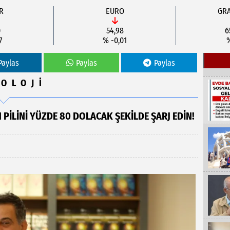
R
EURO
GRA
0
54,98
6
7
% -0,01
%
Paylas
Paylas
Paylas
OLOJİ
PILINI YÜZDE 80 DOLACAK ŞEKILDE ŞARJ EDIN!