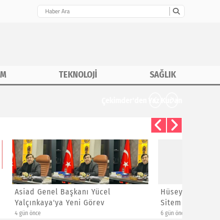
İM
TEKNOLOJİ
SAĞLIK
CHP İstanbu
Hüseyin Kızıldaş'dan Ayrılanlara
Bayram 
Sitem
Yeni Üye
6 gün önce
1 hafta önce