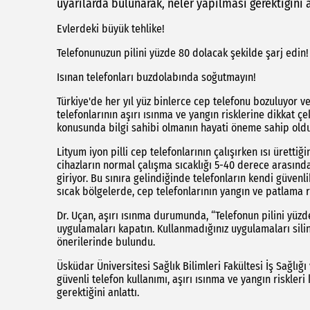
uyarılarda bulunarak, neler yapılması gerektiğini a
Evlerdeki büyük tehlike!
Telefonunuzun pilini yüzde 80 dolacak şekilde şarj edin!
Isınan telefonları buzdolabında soğutmayın!
Türkiye'de her yıl yüz binlerce cep telefonu bozuluyor ve
telefonlarının aşırı ısınma ve yangın risklerine dikkat 
konusunda bilgi sahibi olmanın hayati öneme sahip old
Lityum iyon pilli cep telefonlarının çalışırken ısı üretti
cihazların normal çalışma sıcaklığı 5-40 derece arasında
giriyor. Bu sınıra gelindiğinde telefonların kendi güvenl
sıcak bölgelerde, cep telefonlarının yangın ve patlama r
Dr. Uçan, aşırı ısınma durumunda, “Telefonun pilini yüzd
uygulamaları kapatın. Kullanmadığınız uygulamaları sili
önerilerinde bulundu.
Üsküdar Üniversitesi Sağlık Bilimleri Fakültesi İş Sağlığ
güvenli telefon kullanımı, aşırı ısınma ve yangın riskler
gerektiğini anlattı.