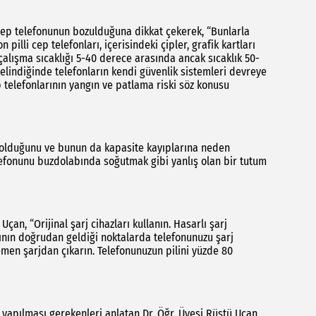
e cep telefonunun bozulduğuna dikkat çekerek, “Bunlarla
n pilli cep telefonları, içerisindeki çipler, grafik kartları
l çalışma sıcaklığı 5-40 derece arasında ancak sıcaklık 50-
 gelindiğinde telefonların kendi güvenlik sistemleri devreye
 telefonlarının yangın ve patlama riski söz konusu
a olduğunu ve bunun da kapasite kayıplarına neden
lefonunu buzdolabında soğutmak gibi yanlış olan bir tutum
çan, “Orijinal şarj cihazları kullanın. Hasarlı şarj
rının doğrudan geldiği noktalarda telefonunuzu şarj
emen şarjdan çıkarın. Telefonunuzun pilini yüzde 80
 yapılması gerekenleri anlatan Dr. Öğr. Üyesi Rüştü Uçan,