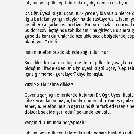
Lityum iyon pilli cep telefonları çalışırken ısı üretiyor
Dr. Öğr. Üyesi Rüştü Uçan, Türkiye'de yılda yüz binlerc
ilgili birtakım yangın olaylarına da rastlıyoruz. Lityum iyo
ve piller çalışırken ısı üretiyor. Bu tür cihazların norma
60 dereceyi aştığında tehlike sınırına giriyor. Bu sınıra
girse de kimi durumlarda özellikle sıcak bölgelerde, cep
olabiliyor…” dedi.
Isınan telefon buzdolabında soğutulur mu?
Sıcaklık sıfırın altına düşerse de bu pillerde yavaşlam
olduğunu ifade eden Dr. Öğr. Üyesi Rüştü Uçan, “Cep te
içine girmemek gerekiyor.” diye konuştu.
Yüzde 80 kuralına dikkat!
Güvenli şarj için önerilerde bulunan Dr. Öğr. Üyesi Rüştü U
cihazlarını kullanmayın, bunları imha edin. Güneş ışınla
etmeyin. Telefonunuzun aşırı ısındığını fark ederseniz h
dolacak şekilde şarj edin.” şeklinde konuştu.
Yangın durumunda ne yapmalı?
Lityum iyon pilli cep telefonlarında yangın başladığında