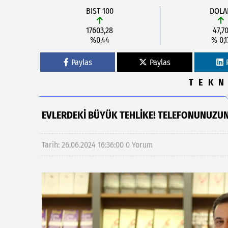
BIST 100
DOLA
17603,28
47,7
%0,44
% 0,1
Paylas
Paylas
TEKN
EVLERDEKI BÜYÜK TEHLIKE! TELEFONUNUZUN 
Tarih: 26.06.2024 16:36:00
0 Yorum