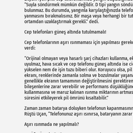
“Suyla söndürmek mümkün değildir. D tipi yangın söndürü
bulunmaz. Bu durumda, yangınla karşılaştığınızda telefo
yanmasını bırakmalısınız. Bir maşa veya herhangi bir tu
ortamdan uzaklaştırmak gerekli.” dedi.
Cep telefonları güneş altında tutulmamalı!
Cep telefonlarının aşırı ısınmaması için yapılması gerek
verdi:
“Orijinal olmayan veya hasarlı şarj cihazları kullanma,
uyulmaz, hava sıcak ve cep telefonu güneş altında ise ci
yükselen nem de işin tuzu biberi olur. Koruyucu olsa, pi
ekranı, renklerinde zamanla solma ve bozulmalar yaşanab
genellikle ekranın tamamının değiştirilmesini gerektiren 
bileşenlerine zarar verebilir ve performans düşüklüğüne
kullanmasına ve maruz kalınan ısınma miktarının artmasın
süresini etkileyerek pil ömrünü kısaltabilir.”
Zaman zaman batarya doluyken telefonun kapanmasının bi
Rüştü Uçan, “Telefonunuz aşırı ısınırsa, bataryanın zarar
Aşırı ısınmada ne yapılmalı?