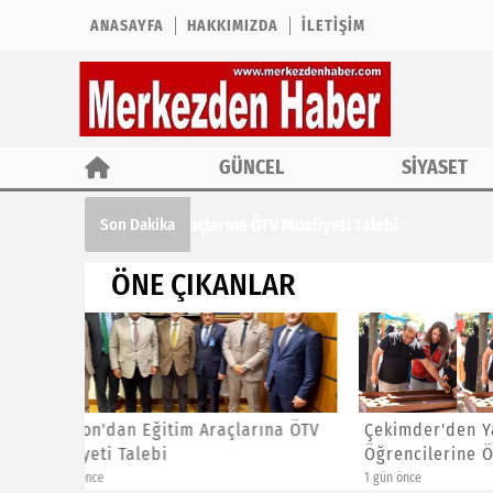
ANASAYFA
HAKKIMIZDA
İLETIŞIM
GÜNCEL
SİYASET
Çekimder'den Yaz Kur'an Kursu Öğrencil
Son Dakika
ÖNE ÇIKANLAR
ına ÖTV
Çekimder'den Yaz Kur'an Kursu
CHP İst
Öğrencilerine Özel Etkinlik
Başkanl
1 gün önce
1 gün önce