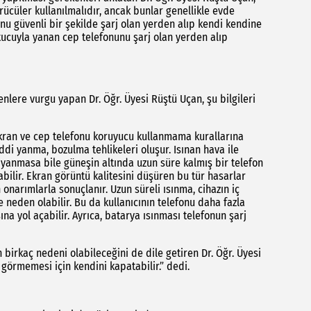
cüler kullanılmalıdır, ancak bunlar genellikle evde
nu güvenli bir şekilde şarj olan yerden alıp kendi kendine
tucuyla yanan cep telefonunu şarj olan yerden alıp
enlere vurgu yapan Dr. Öğr. Üyesi Rüştü Uçan, şu bilgileri
 ekran ve cep telefonu koruyucu kullanmama kurallarına
ddi yanma, bozulma tehlikeleri oluşur. Isınan hava ile
l yanmasa bile güneşin altında uzun süre kalmış bir telefon
ilir. Ekran görüntü kalitesini düşüren bu tür hasarlar
onarımlarla sonuçlanır. Uzun süreli ısınma, cihazın iç
 neden olabilir. Bu da kullanıcının telefonu daha fazla
a yol açabilir. Ayrıca, batarya ısınması telefonun şarj
rkaç nedeni olabileceğini de dile getiren Dr. Öğr. Üyesi
 görmemesi için kendini kapatabilir.” dedi.