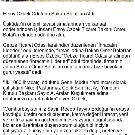
Ersoy Özbek Ödülünü Bakan Bolat'tan Aldı
Üsküdar'ın önemli siyasi simalarından ve kanaat
önderlerinden İş insanı Ersoy Özbek Ticaret Bakanı Ömer
Bolat'ın elinden ödülünü aldı.
Gebze Ticaret Odası tarafından düzenlenen “İhracatın
Liderleri” ödül töreninde, firması adına Bakan Ömer Bolat'tan
ödülünü alan Ersoy Özbek; “Gebze Ticaret Odası tarafından
düzenlenen “İhracatın Liderleri” ödül töreninde, firmamız
adına Bakan Ömer Bolat'tan ödül almamız bize büyük bir
gurur yaşattı” dedi.
“ilk 1000 İhracatçı ödülünü Genel Müdür Yardımcısı olarak
çalıştığım Nikel Paslanmaz Çelik San.Tic. Aş. Yönetim
Kurulu Başkanı Sayın A. Arslan Küçükmere adına
ödülümüzü gururla aldım” diyen Özbek;
“Cumhurbaşkanımız Sayın Recep Tayyip Erdoğan’ın ortaya
koyduğu; üretim odaklı büyüme, katma değerli ihracat, yerli
ve milli sanayinin güçlendirilmesi vizyonu doğrultusunda
bizler de üzerimize düşen sorumluluğun bilinciyle
çalışıyoruz. Türkiye’nin yalnızca tüketen değil, üreten ve