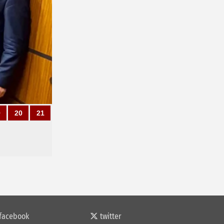
9
20
21
facebook
twitter