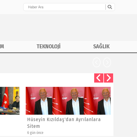
İM
TEKNOLOJİ
SAĞLIK
CHP İstanbu
Hüseyin Kızıldaş'dan Ayrılanlara
Bayram 
Sitem
Yeni Üye
6 gün önce
6 gün önce