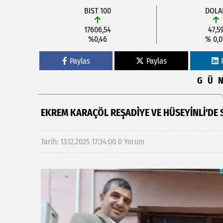
BIST 100
DOLA
17606,54
47,5
%0,46
% 0,
Paylas
Paylas
GÜ
EKREM KARAÇÖL REŞADIYE VE HÜSEYINLI'DE 
Tarih: 13.12.2025 17:34:00
0 Yorum