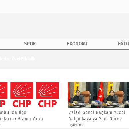
SPOR
EKONOMİ
EĞİT
erine Özel Etkinlik
anbul'da İlçe
Asiad Genel Başkanı Yücel
ıklarına Atama Yaptı
Yalçınkaya'ya Yeni Görev
e
3 gün önce