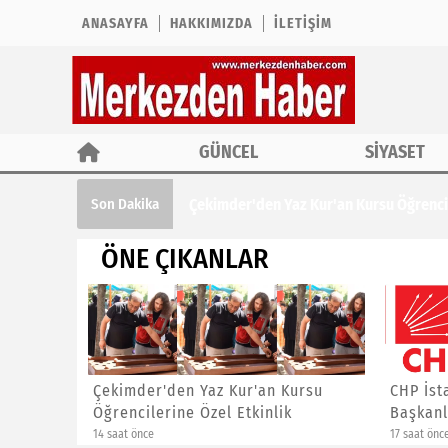
ANASAYFA
HAKKIMIZDA
İLETIŞIM
GÜNCEL
SİYASET
Çekimder'den Yaz Kur'an Kursu Öğrencil
Son Dakika
ÖNE ÇIKANLAR
ına ÖTV
Çekimder'den Yaz Kur'an Kursu
CHP İst
Öğrencilerine Özel Etkinlik
Başkanl
14 saat önce
17 saat önc