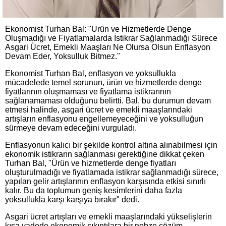
Ekonomist Turhan Bal: "Ürün ve Hizmetlerde Denge
Oluşmadığı ve Fiyatlamalarda İstikrar Sağlanmadığı Sürece
Asgari Ücret, Emekli Maaşları Ne Olursa Olsun Enflasyon
Devam Eder, Yoksulluk Bitmez."
Ekonomist Turhan Bal, enflasyon ve yoksullukla
mücadelede temel sorunun, ürün ve hizmetlerde denge
fiyatlarının oluşmaması ve fiyatlama istikrarının
sağlanamaması olduğunu belirtti. Bal, bu durumun devam
etmesi halinde, asgari ücret ve emekli maaşlarındaki
artışların enflasyonu engellemeyeceğini ve yoksulluğun
sürmeye devam edeceğini vurguladı.
Enflasyonun kalıcı bir şekilde kontrol altına alınabilmesi için
ekonomik istikrarın sağlanması gerektiğine dikkat çeken
Turhan Bal, "Ürün ve hizmetlerde denge fiyatları
oluşturulmadığı ve fiyatlamada istikrar sağlanmadığı sürece,
yapılan gelir artışlarının enflasyon karşısında etkisi sınırlı
kalır. Bu da toplumun geniş kesimlerini daha fazla
yoksullukla karşı karşıya bırakır" dedi.
Asgari ücret artışları ve emekli maaşlarındaki yükselişlerin
kısa vadede ekonomik sıkıntılara bir nebze çözüm