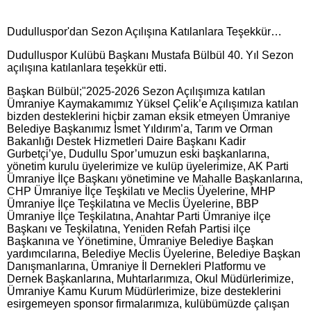
Dudulluspor'dan Sezon Açılışına Katılanlara Teşekkür…
Dudulluspor Kulübü Başkanı Mustafa Bülbül 40. Yıl Sezon
açılışına katılanlara teşekkür etti.
Başkan Bülbül;"2025-2026 Sezon Açılışımıza katılan
Ümraniye Kaymakamımız Yüksel Çelik’e Açılışımıza katılan
bizden desteklerini hiçbir zaman eksik etmeyen Ümraniye
Belediye Başkanımız İsmet Yıldırım’a, Tarım ve Orman
Bakanlığı Destek Hizmetleri Daire Başkanı Kadir
Gurbetçi’ye, Dudullu Spor’umuzun eski başkanlarına,
yönetim kurulu üyelerimize ve kulüp üyelerimize, AK Parti
Ümraniye İlçe Başkanı yönetimine ve Mahalle Başkanlarına,
CHP Ümraniye İlçe Teşkilatı ve Meclis Üyelerine, MHP
Ümraniye İlçe Teşkilatına ve Meclis Üyelerine, BBP
Ümraniye İlçe Teşkilatına, Anahtar Parti Ümraniye ilçe
Başkanı ve Teşkilatına, Yeniden Refah Partisi ilçe
Başkanına ve Yönetimine, Ümraniye Belediye Başkan
yardımcılarına, Belediye Meclis Üyelerine, Belediye Başkan
Danışmanlarına, Ümraniye İl Dernekleri Platformu ve
Dernek Başkanlarına, Muhtarlarımıza, Okul Müdürlerimize,
Ümraniye Kamu Kurum Müdürlerimize, bize desteklerini
esirgemeyen sponsor firmalarımıza, kulübümüzde çalışan