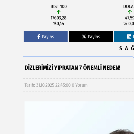
BIST 100
DOLA
17603,28
47,5
%0,44
% 0,0
Paylas
Paylas
SA
DİZLERİMİZİ YIPRATAN 7 ÖNEMLİ NEDEN!
Tarih: 31.10.2025 22:45:00
0 Yorum