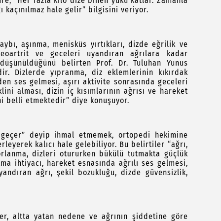
re, “Her fazla kilo dize binen yükü katlar. Zamanla
ğı kaçınılmaz hale gelir” bilgisini veriyor.
ybı, aşınma, menisküs yırtıkları, dizde eğrilik ve
eoartrit ve geceleri uyandıran ağrılara kadar
 düşünüldüğünü belirten Prof. Dr. Tuluhan Yunus
ir. Dizlerde yıpranma, diz eklemlerinin kıkırdak
den ses gelmesi, aşırı aktivite sonrasında geceleri
ini alması, dizin iç kısımlarının ağrısı ve hareket
ni belli etmektedir” diye konuşuyor.
en geçer” deyip ihmal etmemek, ortopedi hekimine
eyerek kalıcı hale gelebiliyor. Bu belirtiler “ağrı,
zorlanma, dizleri otururken bükülü tutmakta güçlük
ma ihtiyacı, hareket esnasında ağrılı ses gelmesi,
ndıran ağrı, şekil bozukluğu, dizde güvensizlik,
er, altta yatan nedene ve ağrının şiddetine göre