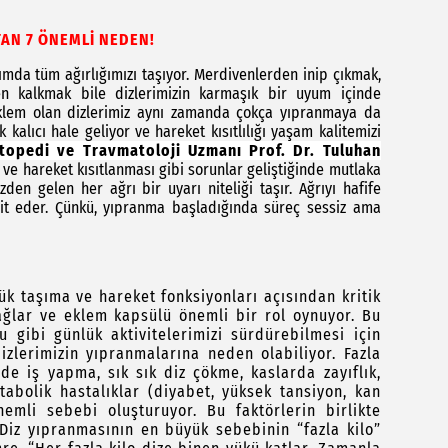
TAN 7 ÖNEMLİ NEDEN!
mda tüm ağırlığımızı taşıyor. Merdivenlerden inip çıkmak,
kalkmak bile dizlerimizin karmaşık bir uyum içinde
r eklem olan dizlerimiz aynı zamanda çokça yıpranmaya da
alıcı hale geliyor ve hareket kısıtlılığı yaşam kalitemizi
topedi ve Travmatoloji Uzmanı Prof. Dr. Tuluhan
k ve hareket kısıtlanması gibi sorunlar geliştiğinde mutlaka
en gelen her ağrı bir uyarı niteliği taşır. Ağrıyı hafife
hdit eder. Çünkü, yıpranma başladığında süreç sessiz ama
 taşıma ve hareket fonksiyonları açısından kritik
ağlar ve eklem kapsülü önemli bir rol oynuyor. Bu
 gibi günlük aktivitelerimizi sürdürebilmesi için
izlerimizin yıpranmalarına neden olabiliyor. Fazla
inde iş yapma, sık sık diz çökme, kaslarda zayıflık,
abolik hastalıklar (diyabet, yüksek tansiyon, kan
nemli sebebi oluşturuyor. Bu faktörlerin birlikte
Diz yıpranmasının en büyük sebebinin “fazla kilo”