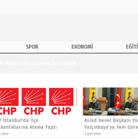
SPOR
EKONOMİ
EĞİT
erine Özel Etkinlik
anbul'da İlçe
Asiad Genel Başkanı Yücel
ıklarına Atama Yaptı
Yalçınkaya'ya Yeni Görev
4 gün önce