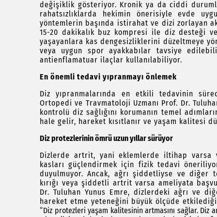
değişiklik gösteriyor. Kronik ya da ciddi durum
rahatsızlıklarda hekimin önerisiyle evde uyg
yöntemlerin başında istirahat ve dizi zorlayan a
15-20 dakikalık buz kompresi ile diz desteği vey
yaşayanlara kas dengesizliklerini düzeltmeye yön
veya uygun spor ayakkabılar tavsiye edilebili
antienflamatuar ilaçlar kullanılabiliyor.
En önemli tedavi yıpranmayı önlemek
Diz yıpranmalarında en etkili tedavinin sür
Ortopedi ve Travmatoloji Uzmanı Prof. Dr. Tuluh
kontrolü diz sağlığını korumanın temel adımların
hale gelir, hareket kısıtlanır ve yaşam kalitesi d
Diz protezlerinin ömrü uzun yıllar sürüyor
Dizlerde artrit, yani eklemlerde iltihap vars
kasları güçlendirmek için fizik tedavi öneriliy
duyulmuyor. Ancak, ağrı şiddetliyse ve diğer t
kırığı veya şiddetli artrit varsa ameliyata başv
Dr. Tuluhan Yunus Emre, dizlerdeki ağrı ve di
hareket etme yeteneğini büyük ölçüde etkilediği
“
Diz protezleri yaşam kalitesinin artmasını sağlar. Diz 