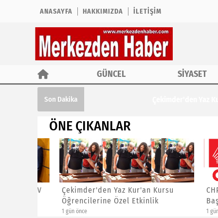
ANASAYFA
HAKKIMIZDA
İLETIŞIM
GÜNCEL
SİYASET
Çekimder'den Yaz Kur'an Kursu Öğrencil
Son Dakika
ÖNE ÇIKANLAR
ına ÖTV
Çekimder'den Yaz Kur'an Kursu
CHP İst
Öğrencilerine Özel Etkinlik
Başkanl
1 gün önce
1 gün önce