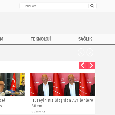
İM
TEKNOLOJİ
SAĞLIK
CHP İstanbu
Hüseyin Kızıldaş'dan Ayrılanlara
Bayram 
Sitem
Yeni Üye
6 gün önce
1 hafta önce