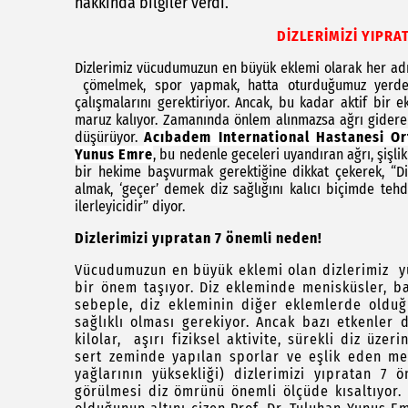
hakkında bilgiler verdi.
DİZLERİMİZİ YIPRA
Dizlerimiz vücudumuzun en büyük eklemi olarak her adı
çömelmek, spor yapmak, hatta oturduğumuz yerden 
çalışmalarını gerektiriyor. Ancak, bu kadar aktif bi
maruz kalıyor. Zamanında önlem alınmazsa ağrı giderek k
düşürüyor.
Acıbadem International Hastanesi Or
Yunus Emre
, bu nedenle geceleri uyandıran ağrı, şişli
bir hekime başvurmak gerektiğine dikkat çekerek, “Dizd
almak, ‘geçer’ demek diz sağlığını kalıcı biçimde te
ilerleyicidir” diyor.
Dizlerimizi yıpratan 7 önemli neden!
Vücudumuzun en büyük eklemi olan dizlerimiz yük
bir önem taşıyor. Diz ekleminde menisküsler, b
sebeple, diz ekleminin diğer eklemlerde olduğu
sağlıklı olması gerekiyor. Ancak bazı etkenler d
kilolar, aşırı fiziksel aktivite, sürekli diz üzer
sert zeminde yapılan sporlar ve eşlik eden met
yağlarının yüksekliği) dizlerimizi yıpratan 7 ö
görülmesi diz ömrünü önemli ölçüde kısaltıyor. 