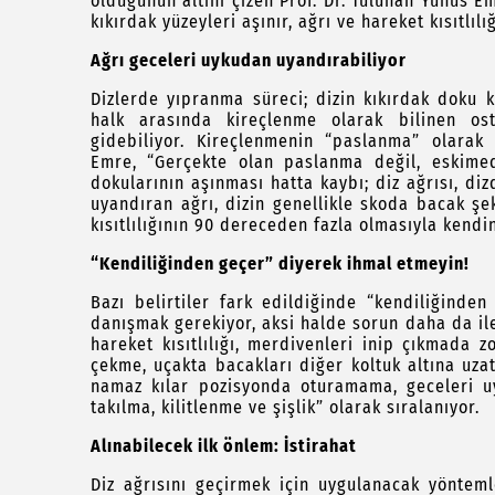
olduğunun altını çizen Prof. Dr. Tuluhan Yunus Em
kıkırdak yüzeyleri aşınır, ağrı ve hareket kısıtlılı
Ağrı geceleri uykudan uyandırabiliyor
Dizlerde yıpranma süreci; dizin kıkırdak doku ka
halk arasında kireçlenme olarak bilinen ost
gidebiliyor. Kireçlenmenin “paslanma” olarak
Emre,
“Gerçekte olan
paslanma değil, eskimed
dokularının aşınması hatta kaybı; diz ağrısı, diz
uyandıran ağrı, dizin genellikle skoda bacak şekl
kısıtlılığının 90 dereceden fazla olmasıyla kendi
“Kendiliğinden geçer” diyerek ihmal etmeyin!
Bazı belirtiler fark edildiğinde “kendiliğind
danışmak gerekiyor, aksi halde sorun daha da ilerl
hareket kısıtlılığı, merdivenleri inip çıkmada 
çekme, uçakta bacakları diğer koltuk altına uzat
namaz kılar pozisyonda oturamama, geceleri uya
takılma, kilitlenme ve şişlik” olarak sıralanıyor.
Alınabilecek ilk önlem: İstirahat
Diz ağrısını geçirmek için uygulanacak yönteml