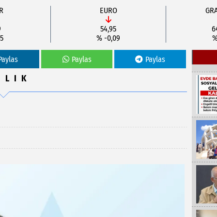
R
EURO
GRA
9
54,95
6
5
% -0,09
%
Paylas
Paylas
Paylas
ĞLIK