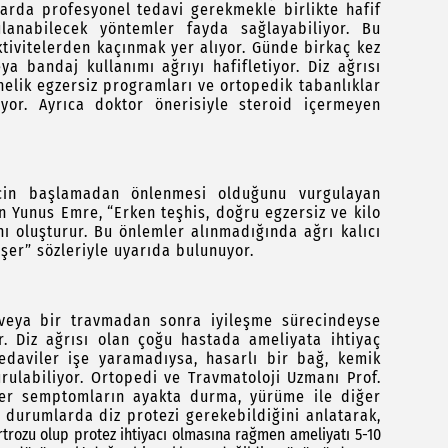
larda profesyonel tedavi gerekmekle birlikte hafif
ulanabilecek yöntemler fayda sağlayabiliyor. Bu
ktivitelerden kaçınmak yer alıyor. Günde birkaç kez
a bandaj kullanımı ağrıyı hafifletiyor. Diz ağrısı
elik egzersiz programları ve ortopedik tabanlıklar
yor. Ayrıca doktor önerisiyle steroid içermeyen
ecin başlamadan önlenmesi olduğunu vurgulayan
an Yunus Emre,
“Erken teşhis, doğru egzersiz ve kilo
ı oluşturur. Bu önlemler alınmadığında ağrı kalıcı
üşer” sözleriyle uyarıda bulunuyor.
a veya bir travmadan sonra iyileşme sürecindeyse
or. Diz ağrısı olan çoğu hastada ameliyata ihtiyaç
edaviler işe yaramadıysa, hasarlı bir bağ, kemik
urulabiliyor. Ortopedi ve Travmatoloji Uzmanı Prof.
ğer semptomların ayakta durma, yürüme ile diğer
 durumlarda diz protezi gerekebildiğini anlatarak,
artrozu olup protez ihtiyacı olmasına rağmen ameliyatı 5-10