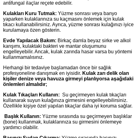
antifungal ilaçlar reçete edebilir.
Kulakları Kuru Tutmak:
Yüzme sonrası veya banyo
yaparken kulaklarınıza su kaçmasını önlemek için kulak
tıkacı kullanabilirsiniz. Ayrıca, yüzme sonrası kulağınızı iyice
kurulamaya özen gösterin.
Evde Yapılacak Bakım:
Birkaç damla beyaz sirke ve alkol
karışımı, kulaktaki bakteri ve mantar oluşumunu
engelleyebilir. Ancak, kulak zarında hasar varsa bu yöntemi
kullanmamalısınız.
Herhangi bir tedaviye başlamadan önce bir sağlık
profesyoneline danışmak en iyisidir.
Kulak zarı delik olan
kişiler denize veya havuza girmeyi planlıyorsa aşağıdaki
önlemleri almalıdır;
Kulak Tıkaçları Kullanın:
Su geçirmeyen kulak tıkaçları
kullanarak suyun kulağınıza girmesini engelleyebilirsiniz.
Özellikle kişiye özel yapılan tıkaçlar daha iyi koruma sağlar.
Başlık Kullanın:
Yüzme sırasında su geçirmeyen başlıklar
(bone) kullanmak, kulaklarınıza su girmesini önlemeye
yardımcı olabilir.
Başınızı Sudan Çıkarma:
Yüzme sırasında başınızı