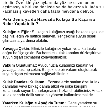
biridir. Özelikle yaz aylarında yüzme sezonunun
açılmasıyla birlikte denizde ya da havuzda kulağa su
kaçması şikayetleri daha fazla meydana geliyor.
Peki Deniz ya da Havuzda Kulağa Su Kaçarsa
Neler Yapılabilir ?
Kulağınızı Eğin:
Su kaçan kulağınızı aşağı bakacak şekilde
başınızı eğin ve hafifçe sallayın. Yer çekimi suyun dışarı
çıkmasına yardımcı olabilir.
Yavaşça Çekin:
Elinizle kulağınızı yukarı ve arka tarafa
doğru hafifçe çekin. Bu hareket kulak kanalını düzleştirir ve
suyun dışarı çıkmasını kolaylaştırabilir.
Vakum Oluşturma::
Avucunuzla kulağınızı kapatın ve
yavaşça bastırıp çekin. Bu şekilde bir vakum oluşturarak
suyun dışarı çıkmasını sağlayabilirsiniz.
Kulak Damlası Kullanın:
Eczanelerde satılan özel kulak
damlaları veya birkaç damla alkol ve sirke karışımı
kullanarak suyun buharlaşmasını hızlandırabilirsiniz. Ancak,
kulak zarında delik varsa bu yöntem kullanılmamalıdır.
Yatarken Kulağınızı Aşağıda Tutun:
Gece yatarken su