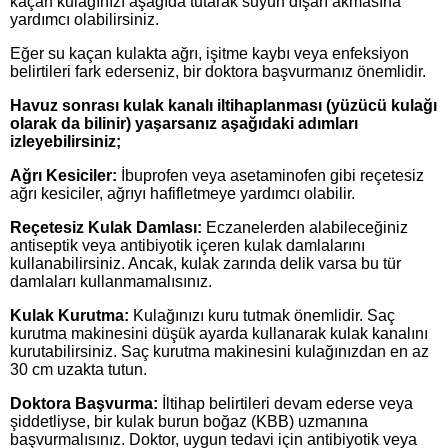
kaçan kulağınızı aşağıda tutarak suyun dışarı akmasına
yardımcı olabilirsiniz.
Eğer su kaçan kulakta ağrı, işitme kaybı veya enfeksiyon
belirtileri fark ederseniz, bir doktora başvurmanız önemlidir.
Havuz sonrası kulak kanalı iltihaplanması (yüzücü kulağı
olarak da bilinir) yaşarsanız aşağıdaki adımları
izleyebilirsiniz;
Ağrı Kesiciler:
İbuprofen veya asetaminofen gibi reçetesiz
ağrı kesiciler, ağrıyı hafifletmeye yardımcı olabilir.
Reçetesiz Kulak Damlası:
Eczanelerden alabileceğiniz
antiseptik veya antibiyotik içeren kulak damlalarını
kullanabilirsiniz. Ancak, kulak zarında delik varsa bu tür
damlaları kullanmamalısınız.
Kulak Kurutma:
Kulağınızı kuru tutmak önemlidir. Saç
kurutma makinesini düşük ayarda kullanarak kulak kanalını
kurutabilirsiniz. Saç kurutma makinesini kulağınızdan en az
30 cm uzakta tutun.
Doktora Başvurma:
İltihap belirtileri devam ederse veya
şiddetliyse, bir kulak burun boğaz (KBB) uzmanına
başvurmalısınız. Doktor, uygun tedavi için antibiyotik veya