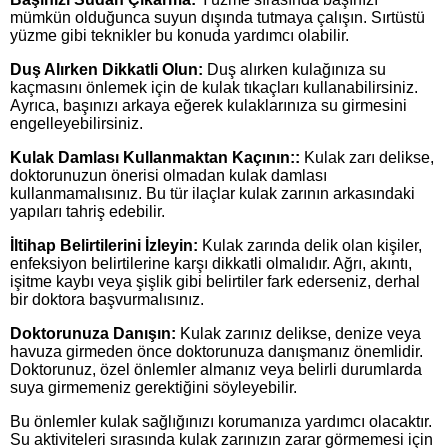
mümkün olduğunca suyun dışında tutmaya çalışın. Sırtüstü
yüzme gibi teknikler bu konuda yardımcı olabilir.
Duş Alırken Dikkatli Olun:
Duş alırken kulağınıza su
kaçmasını önlemek için de kulak tıkaçları kullanabilirsiniz.
Ayrıca, başınızı arkaya eğerek kulaklarınıza su girmesini
engelleyebilirsiniz.
Kulak Damlası Kullanmaktan Kaçının::
Kulak zarı delikse,
doktorunuzun önerisi olmadan kulak damlası
kullanmamalısınız. Bu tür ilaçlar kulak zarının arkasındaki
yapıları tahriş edebilir.
İltihap Belirtilerini İzleyin:
Kulak zarında delik olan kişiler,
enfeksiyon belirtilerine karşı dikkatli olmalıdır. Ağrı, akıntı,
işitme kaybı veya şişlik gibi belirtiler fark ederseniz, derhal
bir doktora başvurmalısınız.
Doktorunuza Danışın:
Kulak zarınız delikse, denize veya
havuza girmeden önce doktorunuza danışmanız önemlidir.
Doktorunuz, özel önlemler almanız veya belirli durumlarda
suya girmemeniz gerektiğini söyleyebilir.
Bu önlemler kulak sağlığınızı korumanıza yardımcı olacaktır.
Su aktiviteleri sırasında kulak zarınızın zarar görmemesi için