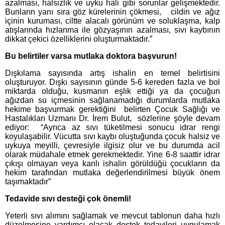
azalması, halsizlik ve uyku hali gibi sorunlar gelişmektedir.
Bunların yanı sıra göz kürelerinin çökmesi, cildin ve ağız
içinin kuruması, ciltte alacalı görünüm ve soluklaşma, kalp
atışlarında hızlanma ile gözyaşının azalması, sıvı kaybının
dikkat çekici özelliklerini oluşturmaktadır.”
Bu belirtiler varsa mutlaka doktora başvurun!
Dışkılama sayısında artış ishalin en temel belirtisini
oluşturuyor. Dışkı sayısının günde 5-6 kereden fazla ve bol
miktarda olduğu, kusmanın eşlik ettiği ya da çocuğun
ağızdan su içmesinin sağlanamadığı durumlarda mutlaka
hekime başvurmak gerektiğini belirten Çocuk Sağlığı ve
Hastalıkları Uzmanı Dr. İrem Bulut,
sözlerine şöyle devam
ediyor:
“Ayrıca az sıvı tüketilmesi sonucu idrar rengi
koyulaşabilir. Vücutta sıvı kaybı oluştuğunda çocuk halsiz ve
uykuya meyilli, çevresiyle ilgisiz olur ve bu durumda acil
olarak müdahale etmek gerekmektedir. Yine 6-8 saattir idrar
çıkışı olmayan veya kanlı ishalin görüldüğü çocukların da
hekim tarafından mutlaka değerlendirilmesi büyük önem
taşımaktadır”
Tedavide sıvı desteği çok önemli!
Yeterli sıvı alımını sağlamak ve mevcut tablonun daha hızlı
düzelmesine yardımcı olacak destek tedavileri uygulamak