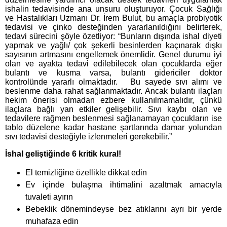
ishalin tedavisinde ana unsuru oluşturuyor. Çocuk Sağlığı
ve Hastalıkları Uzmanı Dr. İrem Bulut, bu amaçla probiyotik
tedavisi ve çinko desteğinden yararlanıldığını belirterek,
tedavi sürecini şöyle özetliyor: “Bunların dışında ishal diyeti
yapmak ve yağlı/ çok şekerli besinlerden kaçınarak dışkı
sayısının artmasını engellemek önemlidir. Genel durumu iyi
olan ve ayakta tedavi edilebilecek olan çocuklarda eğer
bulantı ve kusma varsa, bulantı gidericiler doktor
kontrolünde yararlı olmaktadır. Bu sayede sıvı alımı ve
beslenme daha rahat sağlanmaktadır. Ancak bulantı ilaçları
hekim önerisi olmadan ezbere kullanılmamalıdır, çünkü
ilaçlara bağlı yan etkiler gelişebilir. Sıvı kaybı olan ve
tedavilere rağmen beslenmesi sağlanamayan çocukların ise
tablo düzelene kadar hastane şartlarında damar yolundan
sıvı tedavisi desteğiyle izlenmeleri gerekebilir.”
İshal geliştiğinde 6 kritik kural!
El temizliğine özellikle dikkat edin
Ev içinde bulaşma ihtimalini azaltmak amacıyla
tuvaleti ayırın
Bebeklik dönemindeyse bez atıklarını ayrı bir yerde
muhafaza edin