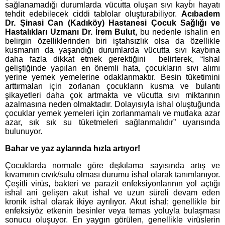
sağlanamadığı durumlarda vücutta oluşan sıvı
kaybı hayatı
tehdit edebilecek ciddi tablolar oluşturabiliyor.
Acıbadem
Dr. Şinasi Can (Kadıköy) Hastanesi Çocuk Sağlığı ve
Hastalıkları Uzmanı Dr. İrem Bulut,
bu nedenle ishalin en
belirgin özelliklerinden biri iştahsızlık olsa da özellikle
kusmanın da yaşandığı durumlarda vücutta sıvı kaybına
daha fazla dikkat etmek gerektiğini belirterek, “İshal
geliştiğinde yapılan en önemli hata, çocukların sıvı alımı
yerine yemek yemelerine odaklanmaktır. Besin tüketimini
arttırmaları için zorlanan çocukların kusma ve bulantı
şikayetleri daha çok artmakta ve vücutta
sıvı miktarının
azalmasına neden olmaktadır. Dolayısıyla ishal oluştuğunda
çocuklar yemek yemeleri için zorlanmamalı ve mutlaka azar
azar, sık sık su tüketmeleri sağlanmalıdır” uyarısında
bulunuyor.
Bahar ve yaz aylarında hızla artıyor!
Çocuklarda normale göre dışkılama sayısında artış ve
kıvamının cıvık/sulu olması durumu ishal olarak tanımlanıyor.
Çeşitli virüs, bakteri ve parazit enfeksiyonlarının yol açtığı
ishal ani gelişen akut ishal ve uzun süreli devam eden
kronik ishal olarak ikiye ayrılıyor. Akut ishal; genellikle bir
enfeksiyöz etkenin besinler veya temas yoluyla bulaşması
sonucu oluşuyor. En yaygın görülen, genellikle virüslerin