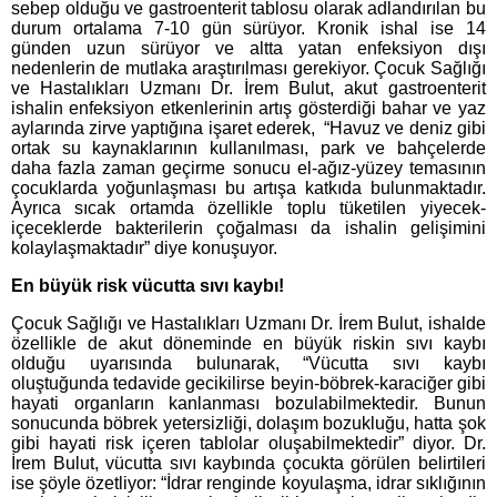
sebep olduğu ve gastroenterit tablosu olarak adlandırılan bu
durum ortalama 7-10 gün sürüyor. Kronik ishal ise 14
günden uzun sürüyor ve altta yatan enfeksiyon dışı
nedenlerin de mutlaka araştırılması gerekiyor. Çocuk Sağlığı
ve Hastalıkları Uzmanı Dr. İrem Bulut, akut gastroenterit
ishalin enfeksiyon etkenlerinin artış gösterdiği bahar ve yaz
aylarında zirve yaptığına işaret ederek, “Havuz ve deniz gibi
ortak su kaynaklarının kullanılması, park ve bahçelerde
daha fazla zaman geçirme sonucu el-ağız-yüzey temasının
çocuklarda yoğunlaşması bu artışa katkıda bulunmaktadır.
Ayrıca sıcak ortamda özellikle toplu tüketilen yiyecek-
içeceklerde bakterilerin çoğalması da ishalin gelişimini
kolaylaşmaktadır” diye konuşuyor.
En büyük risk vücutta sıvı kaybı!
Çocuk Sağlığı ve Hastalıkları Uzmanı Dr. İrem Bulut, ishalde
özellikle de akut döneminde en büyük riskin sıvı kaybı
olduğu uyarısında bulunarak, “Vücutta sıvı kaybı
oluştuğunda tedavide gecikilirse beyin-böbrek-karaciğer gibi
hayati organların kanlanması bozulabilmektedir. Bunun
sonucunda böbrek yetersizliği, dolaşım bozukluğu, hatta şok
gibi hayati risk içeren tablolar oluşabilmektedir” diyor. Dr.
İrem Bulut,
vücutta sıvı kaybında çocukta görülen belirtileri
ise şöyle özetliyor: “İdrar renginde koyulaşma, idrar sıklığının