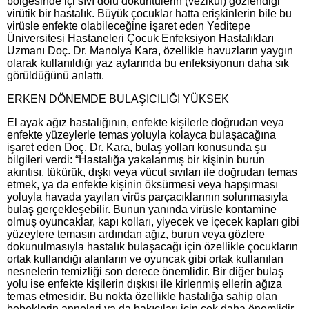
bölgesinde içi sıvı dolu döküntülerin (vezikül) gözlendiği
virütik bir hastalık. Büyük çocuklar hatta erişkinlerin bile bu
virüsle enfekte olabileceğine işaret eden Yeditepe
Üniversitesi Hastaneleri Çocuk Enfeksiyon Hastalıkları
Uzmanı Doç. Dr. Manolya Kara, özellikle havuzların yaygın
olarak kullanıldığı yaz aylarında bu enfeksiyonun daha sık
görüldüğünü anlattı.
ERKEN DÖNEMDE BULAŞICILIĞI YÜKSEK
El ayak ağız hastalığının, enfekte kişilerle doğrudan veya
enfekte yüzeylerle temas yoluyla kolayca bulaşacağına
işaret eden Doç. Dr. Kara, bulaş yolları konusunda şu
bilgileri verdi: “Hastalığa yakalanmış bir kişinin burun
akıntısı, tükürük, dışkı veya vücut sıvıları ile doğrudan temas
etmek, ya da enfekte kişinin öksürmesi veya hapşırması
yoluyla havada yayılan virüs parçacıklarının solunmasıyla
bulaş gerçekleşebilir. Bunun yanında virüsle kontamine
olmuş oyuncaklar, kapı kolları, yiyecek ve içecek kapları gibi
yüzeylere temasın ardından ağız, burun veya gözlere
dokunulmasıyla hastalık bulaşacağı için özellikle çocukların
ortak kullandığı alanların ve oyuncak gibi ortak kullanılan
nesnelerin temizliği son derece önemlidir. Bir diğer bulaş
yolu ise enfekte kişilerin dışkısı ile kirlenmiş ellerin ağıza
temas etmesidir. Bu nokta özellikle hastalığa sahip olan
bebeklerin anneleri ya da bakıcıları için çok daha önemlidir.