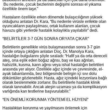
Bu nedenle, çocuk bezlerinin değişimi sonrası el yıkama
özellikle önem taşır.”
Hastaların özellikle erken dönemde bulaşıcılığının yüksek
olduğunu anlatan Dr. Kara, “Bu nedenle virüsle enfekte olan
oyuncakların paylaşılması, ortak kullanım alanları, çocuk
havuzu gibi yerlerde hastalık kolaylıkla yayılabilir” dedi.
“BELİRTİLER 3-7 GÜN SONRA ORYATA ÇIKAR”
Belirtilerin genellikle virüs bulaşmasından sonra 3-7 gün
içinde ortaya çıktığını anlatan Doç. Dr. Manolya Kara,
hastalığın bulgularını şöyle sıraladı: “Hafif ya da orta dereceli
ateş, ona eşlik eden boğaz ağrısı, baş ve kas ağrıları,
halsizlik, kusma, karın ağrısı veya ishal hastalığın belirtileri
arasında yer alıyor. Özellikle ağız içinde ve çevresinde, el-
ayak tabanlarında, bez bölgesinde belirgin içi sıvı dolu
döküntüler gözlenebilir. Hasta, ağız içindeki lezyonlara bağlı
olarak beslenmekte zorlanır. Bu belirtilerle hastalık klinik
olarak tanınabilir. Ancak ateşin uzaması ya da komplikasyon
varlığında kan testlerine başvurulabilir.”
“EN ÖNEMLİ KORUNMA YÖNTEMİ EL HİJYENİ”
Hastalıktan korunma ve yayılmasını önlemek için