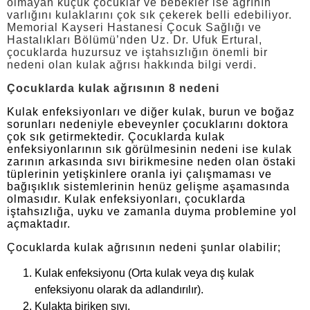
olmayan küçük çocuklar ve bebekler ise ağrının
varlığını kulaklarını çok sık çekerek belli edebiliyor.
Memorial Kayseri Hastanesi Çocuk Sağlığı ve
Hastalıkları Bölümü’nden Uz. Dr. Ufuk Ertural,
çocuklarda huzursuz ve iştahsızlığın önemli bir
nedeni olan kulak ağrısı hakkında bilgi verdi.
Çocuklarda kulak ağrısının 8 nedeni
Kulak enfeksiyonları ve diğer kulak, burun ve boğaz
sorunları nedeniyle ebeveynler çocuklarını doktora
çok sık getirmektedir. Çocuklarda kulak
enfeksiyonlarının sık görülmesinin nedeni ise kulak
zarının arkasında sıvı birikmesine neden olan östaki
tüplerinin yetişkinlere oranla iyi çalışmaması ve
bağışıklık sistemlerinin henüz gelişme aşamasında
olmasıdır. Kulak enfeksiyonları, çocuklarda
iştahsızlığa, uyku ve zamanla duyma problemine yol
açmaktadır.
Çocuklarda kulak ağrısının nedeni şunlar olabilir;
Kulak enfeksiyonu (Orta kulak veya dış kulak
enfeksiyonu olarak da adlandırılır).
Kulakta biriken sıvı.