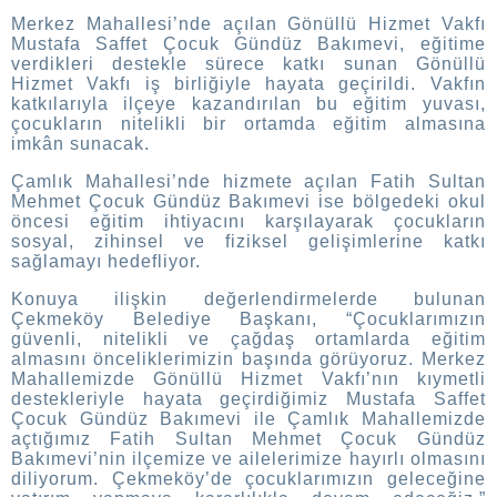
Merkez Mahallesi’nde açılan Gönüllü Hizmet Vakfı
Mustafa Saffet Çocuk Gündüz Bakımevi, eğitime
verdikleri destekle sürece katkı sunan Gönüllü
Hizmet Vakfı iş birliğiyle hayata geçirildi. Vakfın
katkılarıyla ilçeye kazandırılan bu eğitim yuvası,
çocukların nitelikli bir ortamda eğitim almasına
imkân sunacak.
Çamlık Mahallesi’nde hizmete açılan Fatih Sultan
Mehmet Çocuk Gündüz Bakımevi ise bölgedeki okul
öncesi eğitim ihtiyacını karşılayarak çocukların
sosyal, zihinsel ve fiziksel gelişimlerine katkı
sağlamayı hedefliyor.
Konuya ilişkin değerlendirmelerde bulunan
Çekmeköy Belediye Başkanı, “Çocuklarımızın
güvenli, nitelikli ve çağdaş ortamlarda eğitim
almasını önceliklerimizin başında görüyoruz. Merkez
Mahallemizde Gönüllü Hizmet Vakfı’nın kıymetli
destekleriyle hayata geçirdiğimiz Mustafa Saffet
Çocuk Gündüz Bakımevi ile Çamlık Mahallemizde
açtığımız Fatih Sultan Mehmet Çocuk Gündüz
Bakımevi’nin ilçemize ve ailelerimize hayırlı olmasını
diliyorum. Çekmeköy’de çocuklarımızın geleceğine