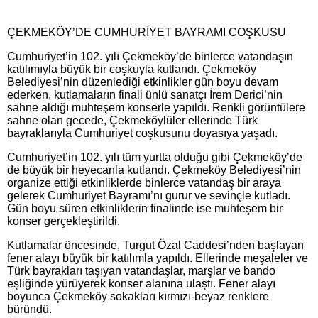
ÇEKMEKÖY’DE CUMHURİYET BAYRAMI COŞKUSU
Cumhuriyet’in 102. yılı Çekmeköy’de binlerce vatandaşın
katılımıyla büyük bir coşkuyla kutlandı. Çekmeköy
Belediyesi’nin düzenlediği etkinlikler gün boyu devam
ederken, kutlamaların finali ünlü sanatçı İrem Derici’nin
sahne aldığı muhteşem konserle yapıldı. Renkli görüntülere
sahne olan gecede, Çekmeköylüler ellerinde Türk
bayraklarıyla Cumhuriyet coşkusunu doyasıya yaşadı.
Cumhuriyet’in 102. yılı tüm yurtta olduğu gibi Çekmeköy’de
de büyük bir heyecanla kutlandı. Çekmeköy Belediyesi’nin
organize ettiği etkinliklerde binlerce vatandaş bir araya
gelerek Cumhuriyet Bayramı’nı gurur ve sevinçle kutladı.
Gün boyu süren etkinliklerin finalinde ise muhteşem bir
konser gerçekleştirildi.
Kutlamalar öncesinde, Turgut Özal Caddesi’nden başlayan
fener alayı büyük bir katılımla yapıldı. Ellerinde meşaleler ve
Türk bayrakları taşıyan vatandaşlar, marşlar ve bando
eşliğinde yürüyerek konser alanına ulaştı. Fener alayı
boyunca Çekmeköy sokakları kırmızı-beyaz renklere
büründü.