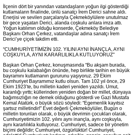
İlçenin dört bir yanından vatandaşların yoğun ilgi gösterdiği
kutlamaların finalinde, ünlü sanatçı İrem Derici sahne aldı.
Enerjisi ve sevilen parçalarıyla Çekmeköylülere unutulmaz
bir gece yaşatan Derici, alanda coşkulu anlara imza attı.
Yoğun katılımın olduğu konserde, Çekmeköy Belediye
Başkanı Orhan Çerkez, vatandaşlar adına sanatçı İrem
Derici’ye çiçek takdim etti.
“CUMHURİYETİMİZİN 102. YILINI AYNI İNANÇLA, AYNI
COŞKUYLA, AYNI KARARLILIKLA KUTLUYORUZ”
Başkan Orhan Çerkez, konuşmasında “Bu akşam burada,
bu coşkulu kalabalığın önünde, hep birlikte tarihin en büyük
bayramını kutlamanın gururunu yaşıyoruz. 29 Ekim
Cumhuriyet Bayramımız kutlu olsun. Tam 102 yıl önce, 29
Ekim 1923’te, bu milletin kaderi yeniden yazıldı. Umut,
karanlığı yırttı; küllerinden yeniden doğan bir millet, dünyaya
bağımsızlığın ne demek olduğunu gösterdi ve Gazi Mustafa
Kemal Atatürk, o büyük sözü söyledi: “Egemenlik kayıtsız
şartsız milletindir!” Evet değerli Çekmeköylüler, Bugün o
milletin torunları olarak, o büyük devrimin çocukları olarak,
Cumhuriyetimizin 102. yılını aynı inançla, aynı coşkuyla,
aynı kararlılıkla kutluyoruz. Cumhuriyet, sadece bir yönetim
biçimi değildir; Cumhuriyet, özgürlüktür! Cumhuriyet,