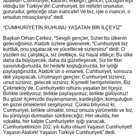
adalettir! Cumhuriyet; kadının, erkeğin, gencin, çocuğun eşit
olduğu bir Türkiye’dir! Cumhuriyet, bir milletin onurudur,
gururudur, geleceğe olan inancıdır! Ve biz, işte o inancın, o
umudun mirasçılarıyız” dedi.
“CUMHURİYETİN RUHUNU YAŞATAN BİR İLÇEYİZ”
Başkan Orhan Çerkez, “Sevgili gençler, Sizler bu ülkenin
geleceğisiniz. Atatürk sizlere güvenerek, “Cumhuriyeti biz
kurduk, onu yaşatacak ve yüceltecek sizlersiniz” dedi. O
yüzden siz çalıştıkça, siz ürettikçe, siz hayal ettikçe; Bu ülke
daha da büyüyecek, daha da güzelleşecek. Siz bir fikri
savunduğunuzda, bir hedefe koştuğunuzda, bir iyiliği
paylaştığınızda; Atatürk’ün o emaneti, Cumhuriyet, sonsuza
dek yaşayacak. Unutmayın gençler; Cumhuriyet sizsiniz,
umut sizsiniz, gelecek sizsiniz. Kıymetli hemşehrilerim, Biz
Çekmeköy’de, Cumhuriyetin ruhunu yaşatan bir ilçeyiz.
Birlikte üretiyoruz, birlikte paylaşıyoruz, birlikte gülüyoruz!
Bu güzel ilçemizde dayanışmanın, kardeşliğin, komşuluğun
en güzel örneklerini sergiliyoruz. Çünkü biliyoruz ki;
Cumhuriyet, birlikte olmaktır, omuz omuza yürümektir ve biz,
bu yürüyüşü durmadan sürdüreceğiz. Her okulda, her
sokakta, her kalpte Cumhuriyetin ışığı yanacak.
Cumhuriyetimizin 102. yılı kutlu olsun! Yaşasın Cumhuriyet!
Yaşasın Atatürk! Yaşasın Türkiye Cumhuriyeti” dedi.