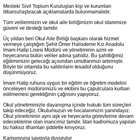
Mesleki Sivil Toplum Kuruluşları kişi ve kurumları
itibarsızlaştıracak açıklamalarda bulunmamalıdır.
Tüm velilerimizin ve okul aile birliğimizin okul idaremize
güveni ve desteği tamdır.
Üç yıldan beri Okul Aile Birliği başkanı olarak hizmet
vermeye çalıştığım Şehit Ömer Halisdemir Kız Anadolu
Imam-Hatip Lisesi Müdürü ve yönetiminin azmi ve
heyecanına bütün veliler adına şahidiz. Bu şahitliğimiz
eğitimimizin geleceği açısından umutlarımızı artırmıştır.
Böyle bir ortamda bu saldırıların tesadüf olduğunu
düşünmüyoruz.
İmam Hatip ruhuna uygun bir eğitim ve öğretim modelini
önceleyen müdürümüzü ve ekibini bu çapulculara kurban
edilmemesi gerektiğinin çağrısını yapıyoruz.
Okul yönetimimizle dayanışma içinde hukuki tüm süreçleri
takip edeceğiz. Okulumuzun ve hocalarımızın yanındayız.
Okul yönetiminin aynı aşk ve heyecanla görevlerine devam
edeceklerine olan inancımız tamdır. İdari kadromuza yapılan
bu haksız ithamları şiddetle kınıyoruz.
Kamuoyuna saygıyla duyurulur