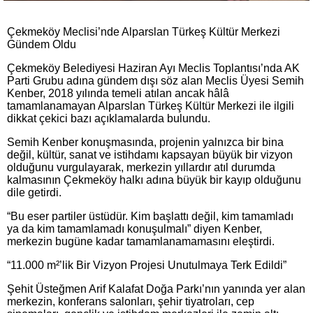
Çekmeköy Meclisi’nde Alparslan Türkeş Kültür Merkezi
Gündem Oldu
Çekmeköy Belediyesi Haziran Ayı Meclis Toplantısı’nda AK
Parti Grubu adına gündem dışı söz alan Meclis Üyesi Semih
Kenber, 2018 yılında temeli atılan ancak hâlâ
tamamlanamayan Alparslan Türkeş Kültür Merkezi ile ilgili
dikkat çekici bazı açıklamalarda bulundu.
Semih Kenber konuşmasında, projenin yalnızca bir bina
değil, kültür, sanat ve istihdamı kapsayan büyük bir vizyon
olduğunu vurgulayarak, merkezin yıllardır atıl durumda
kalmasının Çekmeköy halkı adına büyük bir kayıp olduğunu
dile getirdi.
“Bu eser partiler üstüdür. Kim başlattı değil, kim tamamladı
ya da kim tamamlamadı konuşulmalı” diyen Kenber,
merkezin bugüne kadar tamamlanamamasını eleştirdi.
“11.000 m²’lik Bir Vizyon Projesi Unutulmaya Terk Edildi”
Şehit Üsteğmen Arif Kalafat Doğa Parkı’nın yanında yer alan
merkezin, konferans salonları, şehir tiyatroları, cep