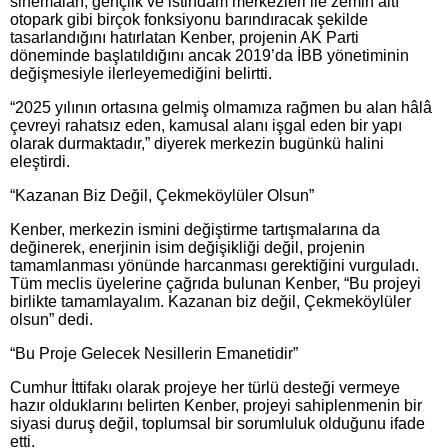
sinemaları, gençlik ve istihdam merkezleri ile zemin altı
otopark gibi birçok fonksiyonu barındıracak şekilde
tasarlandığını hatırlatan Kenber, projenin AK Parti
döneminde başlatıldığını ancak 2019’da İBB yönetiminin
değişmesiyle ilerleyemediğini belirtti.
“2025 yılının ortasına gelmiş olmamıza rağmen bu alan hâlâ
çevreyi rahatsız eden, kamusal alanı işgal eden bir yapı
olarak durmaktadır,” diyerek merkezin bugünkü halini
eleştirdi.
“Kazanan Biz Değil, Çekmeköylüler Olsun”
Kenber, merkezin ismini değiştirme tartışmalarına da
değinerek, enerjinin isim değişikliği değil, projenin
tamamlanması yönünde harcanması gerektiğini vurguladı.
Tüm meclis üyelerine çağrıda bulunan Kenber, “Bu projeyi
birlikte tamamlayalım. Kazanan biz değil, Çekmeköylüler
olsun” dedi.
“Bu Proje Gelecek Nesillerin Emanetidir”
Cumhur İttifakı olarak projeye her türlü desteği vermeye
hazır olduklarını belirten Kenber, projeyi sahiplenmenin bir
siyasi duruş değil, toplumsal bir sorumluluk olduğunu ifade
etti.