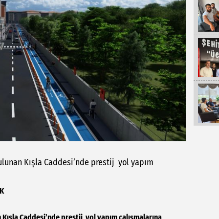
ulunan Kışla Caddesi’nde prestij yol yapım
EK
Kışla Caddesi’nde prestij yol yapım çalışmalarına