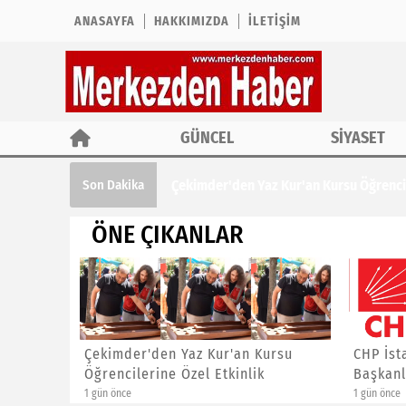
ANASAYFA
HAKKIMIZDA
İLETIŞIM
GÜNCEL
SİYASET
Çekimder'den Yaz Kur'an Kursu Öğrencil
Son Dakika
ÖNE ÇIKANLAR
ına ÖTV
Çekimder'den Yaz Kur'an Kursu
CHP İst
Öğrencilerine Özel Etkinlik
Başkanl
1 gün önce
1 gün önce