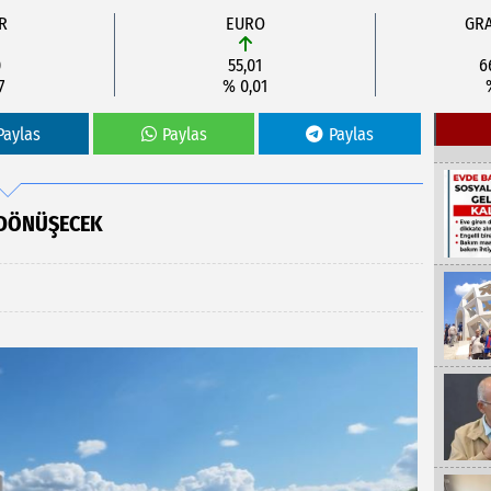
R
EURO
GRA
0
55,01
6
7
% 0,01
Paylas
Paylas
Paylas
 DÖNÜŞECEK