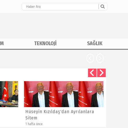
İM
TEKNOLOJİ
SAĞLIK
CHP İstanbu
Hüseyin Kızıldaş'dan Ayrılanlara
Bayram 
Sitem
Yeni Üye
1 hafta önce
1 hafta önce