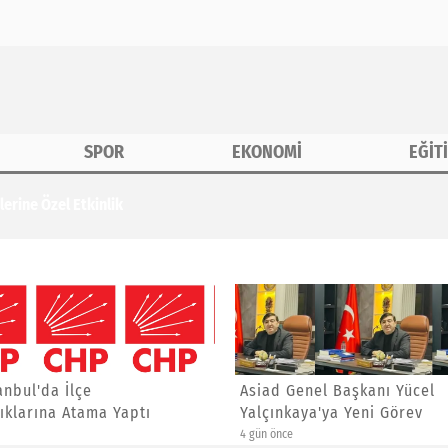
SPOR
EKONOMİ
EĞİT
erine Özel Etkinlik
anbul'da İlçe
Asiad Genel Başkanı Yücel
ıklarına Atama Yaptı
Yalçınkaya'ya Yeni Görev
4 gün önce