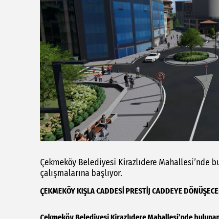
Çekmeköy Belediyesi Kirazlıdere Mahallesi’nde b
çalışmalarına başlıyor.
ÇEKMEKÖY KIŞLA CADDESİ PRESTİJ CADDEYE DÖNÜŞEC
Çekmeköy Belediyesi Kirazlıdere Mahallesi’nde bulunan 