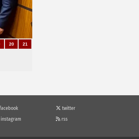
9
20
21
facebook
twitter
instagram
rss