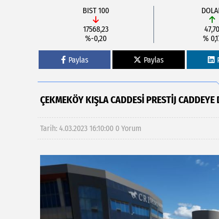
BIST 100
DOLA
17568,23
47,7
%-0,20
% 0,1
Paylas
Paylas
ÇEKMEKÖY KIŞLA CADDESİ PRESTİJ CADDEYE
Tarih: 4.03.2023 16:10:00
0 Yorum