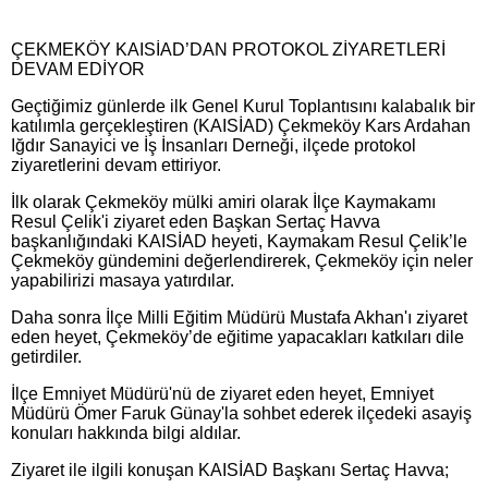
ÇEKMEKÖY KAISİAD’DAN PROTOKOL ZİYARETLERİ
DEVAM EDİYOR
Geçtiğimiz günlerde ilk Genel Kurul Toplantısını kalabalık bir
katılımla gerçekleştiren (KAISİAD) Çekmeköy Kars Ardahan
Iğdır Sanayici ve İş İnsanları Derneği, ilçede protokol
ziyaretlerini devam ettiriyor.
İlk olarak Çekmeköy mülki amiri olarak İlçe Kaymakamı
Resul Çelik'i ziyaret eden Başkan Sertaç Havva
başkanlığındaki KAISİAD heyeti, Kaymakam Resul Çelik’le
Çekmeköy gündemini değerlendirerek, Çekmeköy için neler
yapabilirizi masaya yatırdılar.
Daha sonra İlçe Milli Eğitim Müdürü Mustafa Akhan'ı ziyaret
eden heyet, Çekmeköy’de eğitime yapacakları katkıları dile
getirdiler.
İlçe Emniyet Müdürü'nü de ziyaret eden heyet, Emniyet
Müdürü Ömer Faruk Günay'la sohbet ederek ilçedeki asayiş
konuları hakkında bilgi aldılar.
Ziyaret ile ilgili konuşan KAISİAD Başkanı Sertaç Havva;