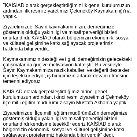
"KAİSİAD olarak gerçekleştirdiğimiz ilk genel kurulumuzun
ardından, ilk resmi ziyaretimizi Çekmeköy Kaynakamlığı’na
yaptık.
Ziyaretimizde, Sayın kaymakamımızın, derneğimize
göstermiş olduğu yakın ilgi ve misafirperverliği bizleri
onurlandırdı. KAİSİAD olarak bölgemizin ekonomik, sosyal
ve kültürel gelişimine katkı sağlayacak projelerimiz
hakkında bilgi verdik.
Kaymakamımızın desteği ve ilgisi, derneğimizin gelecekteki
çalışmalarına güç ve motivasyon katmıştır. Bu vesileyle
Sayın Kaymakamımıza nazik kabulleri ve değerli destekleri
için teşekkür ediyor, iş birliğimizin artarak devam etmesini
temenni ediyoruz.
KAİSİAD olarak gerçekleştirdiğimiz birinci genel
kurulumuzun ardından, ikinci resmi ziyaretimizi Çekmeköy
ilçe milli eğitim müdürümüz sayın Mustafa Akhan’a yaptık.
Ziyaretimizde, İlçe milli eğitim müdürümüzün derneğimize
göstermiş olduğu yakın ilgi ve misafirperverliği bizleri
onurlandırdı kendisine teşekkür ederiz KAİSİAD olarak
bölgemizin ekonomik, sosyal ve kültürel gelişimine katkı
sağlayacak projelerimiz hakkında bilgi verdik" dedi.