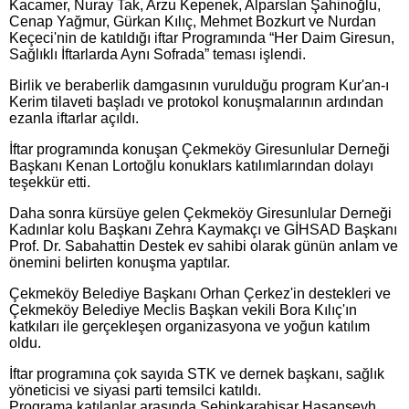
Kacamer, Nuray Tak, Arzu Kepenek, Alparslan Şahinoğlu,
Cenap Yağmur, Gürkan Kılıç, Mehmet Bozkurt ve Nurdan
Keçeci'nin de katıldığı iftar Programında “Her Daim Giresun,
Sağlıklı İftarlarda Aynı Sofrada” teması işlendi.
Birlik ve beraberlik damgasının vurulduğu program Kur'an-ı
Kerim tilaveti başladı ve protokol konuşmalarının ardından
ezanla iftarlar açıldı.
İftar programında konuşan Çekmeköy Giresunlular Derneği
Başkanı Kenan Lortoğlu konuklars katılımlarından dolayı
teşekkür etti.
Daha sonra kürsüye gelen Çekmeköy Giresunlular Derneği
Kadınlar kolu Başkanı Zehra Kaymakçı ve GİHSAD Başkanı
Prof. Dr. Sabahattin Destek ev sahibi olarak günün anlam ve
önemini belirten konuşma yaptılar.
Çekmeköy Belediye Başkanı Orhan Çerkez'in destekleri ve
Çekmeköy Belediye Meclis Başkan vekili Bora Kılıç'ın
katkıları ile gerçekleşen organizasyona ve yoğun katılım
oldu.
İftar programına çok sayıda STK ve dernek başkanı, sağlık
yöneticisi ve siyasi parti temsilci katıldı.
Programa katılanlar arasında Şebinkarahisar Hasanşeyh