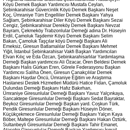
Köyü Dernek Başkan Yardımcısı Mustafa Ceylan,
Şebinkarahisar Güvercinlik Köyü Dernek Başkanı Neşet
Koç, Ümraniye Tüm Engelliler Dernek Başkanı Yahya
Sağlam, Şebinkarahisar Diler Köyü Dernek Başkanı Sezai
Cengiz, Şebinkarahisar Dereköy Dernek Başkanı Nevzat
Bayram, Çekmeköy Trabzonlular Derneği adına Dr. Hüseyin
Erdil, Çamoluk Taşdemir Köyü Dernek Başkanı Selim
Bakan, Çamoluk Taşçılar köyü Derneği Başkanı Ali
Emeksiz, Giresun Batlamalılar Dernek Başkanı Mehmet
Yiğit, İstanbul Şebinkarahisar Vakfı Başkan Yardımcıları
Elvan Kılıç ve Eda Özcan, Şebinkarahisarlılar Yardımlaşma
Derneği Başkan yardımcısı Ali Özacar, Ören Beldesi Dernek
Başkanı Halis Gürkan Eren, Görele Federasyonu Başkan
Yardımcısı Saliha Önen, Giresun Çanakçılılar Dernek
Başkanı Haydar Öncü, Ümraniye Eğitim ve Araştırma
Hastanesi Destek Hizmetleri Müdürü Hatice Fidan, Çamoluk
Dulundas Derneği Başkanı Hafız Bakırhan,
Ümraniye Giresunlular Derneği Başkanı Yavuz Yalçınkaya,
Sancaktepe Giresunlular Derneği Başkanı Sedat Bayraktar,
Beykoz Giresunlular Derneği Başkan yard. Coşkun Türk,
Pendik Giresunlular Derneği Başkanı Hüseyin Döner,
Küçükçekmece Giresunlular Derneği Başkanı Yalçın Kaya
Böber, Maltepe Giresunlular Derneği Başkanı Hakan Öztürk,
Sultanbeyli Giresunlular Derneği Başkanı Tahir Emanet,
Ataşehir Giresunlular Derneği Başkan Yardımcısı İsmail