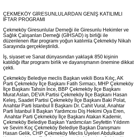
ÇEKMEKÖY GİRESUNLULARDAN GENİŞ KATILIMLI
İFTAR PROGRAMI
Çekmeköy Giresunlular Derneği ile Giresunlu Hekimler ve
Sağlık Çalışanları Derneği (GİHSAD) iş birliği ile
düzenlenen iftar programı yoğun katılımla Çekmeköy Nikah
Sarayında gerçekleştirildi.
İş, siyaset ve Sanat dünyasından yaklaşık 850 kişinin
katıldığı iftar programı birlik ve dayanışmanın önemine dikkat
çekti.
Çekmeköy Belediye meclis Başkan vekili Bora Kılıç, AK
Parti Çekmeköy İlçe Başkanı Fatih Sırmacı, MHP Çekmeköy
İlçe Başkanı Tahsin İnce, BBP Çekmeköy İlçe Başkanı
Murat Aslan, DEVA Partisi Çekmeköy İlçe Başkanı Hasan
Keleş, Saadet Partisi Çekmeköy İlçe Başkanı Baki Polat,
Anahtar Parti İstanbul İl Başkanı Dr. Cahit Vural, Anahtar
Parti İstanbul İl Başkan Yardımcısı Diş Hekimi Oya Eren,
Anahtar Parti Çekmeköy İlçe Başkanı Atakan Kademir,
Çekmeköy Belediye Başkan Yardımcıları Seyfettin Yıldırım
ve Sevim Koç Çekmeköy Belediye Başkan Danışmanı
Hasan Gelik, CHP Çekmeköy Meclis Üyeleri Abdulkadir