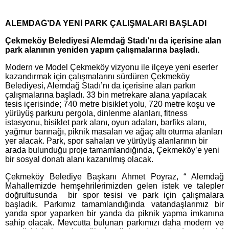
ALEMDAĞ’DA YENİ PARK ÇALIŞMALARI BAŞLADI
Çekmeköy Belediyesi Alemdağ Stadı’nı da içerisine alan
park alanının yeniden yapım çalışmalarına başladı.
Modern ve Model Çekmeköy vizyonu ile ilçeye yeni eserler
kazandırmak için çalışmalarını sürdüren Çekmeköy
Belediyesi, Alemdağ Stadı’nı da içerisine alan parkın
çalışmalarına başladı. 33 bin metrekare alana yapılacak
tesis içerisinde; 740 metre bisiklet yolu, 720 metre koşu ve
yürüyüş parkuru pergola, dinlenme alanları, fitness
istasyonu, bisiklet park alanı, oyun adaları, barfiks alanı,
yağmur barınağı, piknik masaları ve ağaç altı oturma alanları
yer alacak. Park, spor sahaları ve yürüyüş alanlarının bir
arada bulunduğu proje tamamlandığında, Çekmeköy’e yeni
bir sosyal donatı alanı kazanılmış olacak.
Çekmeköy Belediye Başkanı Ahmet Poyraz, “ Alemdağ
Mahallemizde hemşehrilerimizden gelen istek ve talepler
doğrultusunda bir spor tesisi ve park için çalışmalara
başladık. Parkımız tamamlandığında vatandaşlarımız bir
yanda spor yaparken bir yanda da piknik yapma imkanına
sahip olacak. Mevcutta bulunan parkımızı daha modern ve