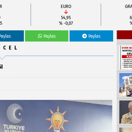
R
EURO
GRA
9
54,95
6
5
% -0,07
%
Paylas
Paylas
Paylas
NCEL
I