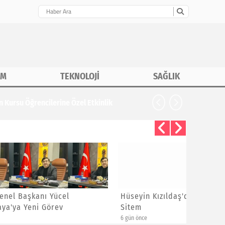
İM
TEKNOLOJİ
SAĞLIK
CHP İstanbu
Hüseyin Kızıldaş'dan Ayrılanlara
Bayram 
Sitem
Yeni Üye
6 gün önce
6 gün önce