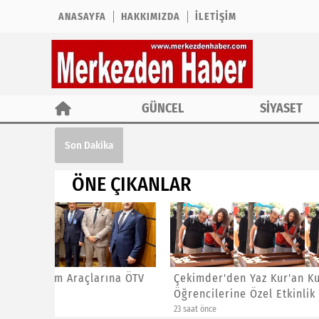
ANASAYFA
HAKKIMIZDA
İLETIŞIM
GÜNCEL
SİYASET
Çekimder'den Yaz Kur'an Kursu Öğrencil
Son Dakika
ÖNE ÇIKANLAR
ına ÖTV
Çekimder'den Yaz Kur'an Kursu
CHP İst
Öğrencilerine Özel Etkinlik
Başkanl
23 saat önce
1 gün önce