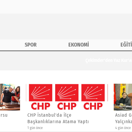
SPOR
EKONOMİ
EĞİT
erine Özel Etkinlik
anbul'da İlçe
Asiad Genel Başkanı Yücel
ıklarına Atama Yaptı
Yalçınkaya'ya Yeni Görev
4 gün önce