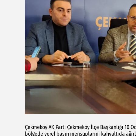
Çekmeköy AK Parti Çekmeköy İlçe Başkanlığı 10 O
bölgede yerel basın mensuplarını kahvaltıda ağırl