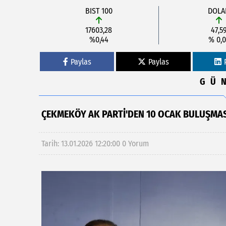
BIST 100
DOLA
17603,28
47,5
%0,44
% 0,0
Paylas
Paylas
GÜ
ÇEKMEKÖY AK PARTI'DEN 10 OCAK BULUŞMAS
Tarih: 13.01.2026 12:20:00
0 Yorum