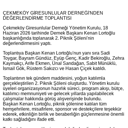
ÇEKMEKÖY GİRESUNLULAR DERNEĞİ'NDEN
DEĞERLENDİRME TOPLANTISI
Çekmeköy Giresunlular Derneği Yönetim Kurulu, 18
Haziran 2026 tarihinde Dernek Başkanı Kenan Lortoğlu
başkanlığında toplanarak 2. Piknik Şöleni'nin
değerlendirmesini yaptı.
Toplantıya Başkan Kenan Lortoğlu'nun yanı sıra Sadi
Toygar, Bayram Gündüz, Eyüp Genç, Kadir Bekiroğlu, Zehra
Kaymakçı, Arife Ekmen, Ünal Sarıdağan, Sabit Münüklü,
İsmail Gök, Rüstem Sakızcı ve Hasan Çiçek katıldı.
Toplantının tek gündem maddesini, yoğun katılımla
gerçekleştirilen 2. Piknik Şöleni oluşturdu. Yönetim kurulu
üyeleri organizasyonun hazırlık süreci, program akışı, bütçe,
katılımcı memnuniyeti ve gelecek yıllarda yapılabilecek
çalışmalar hakkında görüş alışverişinde bulundu.
Başkan Kenan Lortoğlu, piknik şölenine katılan tüm
hemşehrilere, misafirlere, sponsor ve destekçilere teşekkür
ederek, etkinliğin birlik ve beraberliğin güçlenmesine önemli
katkı sağladığını ifade etti.