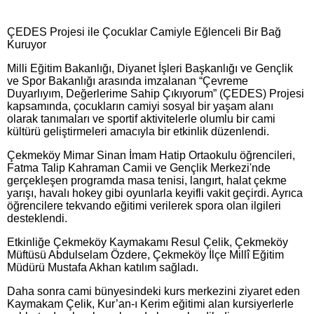
ÇEDES Projesi ile Çocuklar Camiyle Eğlenceli Bir Bağ
Kuruyor
Milli Eğitim Bakanlığı, Diyanet İşleri Başkanlığı ve Gençlik
ve Spor Bakanlığı arasında imzalanan “Çevreme
Duyarlıyım, Değerlerime Sahip Çıkıyorum” (ÇEDES) Projesi
kapsamında, çocukların camiyi sosyal bir yaşam alanı
olarak tanımaları ve sportif aktivitelerle olumlu bir cami
kültürü geliştirmeleri amacıyla bir etkinlik düzenlendi.
Çekmeköy Mimar Sinan İmam Hatip Ortaokulu öğrencileri,
Fatma Talip Kahraman Camii ve Gençlik Merkezi'nde
gerçekleşen programda masa tenisi, langırt, halat çekme
yarışı, havalı hokey gibi oyunlarla keyifli vakit geçirdi. Ayrıca
öğrencilere tekvando eğitimi verilerek spora olan ilgileri
desteklendi.
Etkinliğe Çekmeköy Kaymakamı Resul Çelik, Çekmeköy
Müftüsü Abdulselam Özdere, Çekmeköy İlçe Millî Eğitim
Müdürü Mustafa Akhan katılım sağladı.
Daha sonra cami bünyesindeki kurs merkezini ziyaret eden
Kaymakam Çelik, Kur’an-ı Kerim eğitimi alan kursiyerlerle