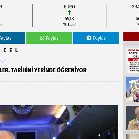
R
EURO
GRA
0
55,18
6
5
% 0,32
Paylas
Paylas
Paylas
NCEL
LER, TARİHİNİ YERİNDE ÖĞRENİYOR