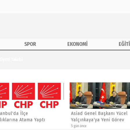
SPOR
EKONOMİ
EĞİT
iyeti Talebi
anbul'da İlçe
Asiad Genel Başkanı Yücel
ıklarına Atama Yaptı
Yalçınkaya'ya Yeni Görev
5 gün önce