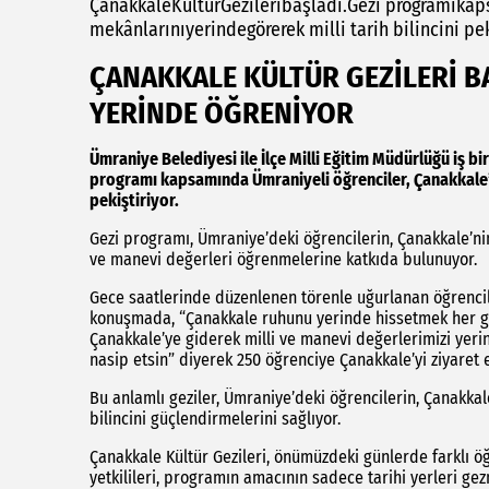
ÇanakkaleKültürGezileribaşladı.Gezi programıkap
mekânlarınıyerindegörerek milli tarih bilincini pek
ÇANAKKALE KÜLTÜR GEZİLERİ BA
YERİNDE ÖĞRENİYOR
Ümraniye Belediyesi ile İlçe Milli Eğitim Müdürlüğü iş b
programı kapsamında Ümraniyeli öğrenciler, Çanakkale’ni
pekiştiriyor.
Gezi programı, Ümraniye’deki öğrencilerin, Çanakkale’nin
ve manevi değerleri öğrenmelerine katkıda bulunuyor.
Gece saatlerinde düzenlenen törenle uğurlanan öğrencile
konuşmada, “Çanakkale ruhunu yerinde hissetmek her gen
Çanakkale’ye giderek milli ve manevi değerlerimizi yeri
nasip etsin” diyerek 250 öğrenciye Çanakkale’yi ziyaret 
Bu anlamlı geziler, Ümraniye’deki öğrencilerin, Çanakkale
bilincini güçlendirmelerini sağlıyor.
Çanakkale Kültür Gezileri, önümüzdeki günlerde farklı ö
yetkilileri, programın amacının sadece tarihi yerleri ge