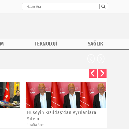
İM
TEKNOLOJİ
SAĞLIK
Hüseyin Kızıldaş'dan Ayrılanlara
Bayram 
Sitem
Yeni Üye
1 hafta önce
1 hafta önce