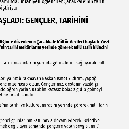
samındaÜmraniyeli öğrenciler,Çanakkale’nin tarihi
iştiriyor.
ŞLADI: GENÇLER, TARİHİNİ
irliğinde düzenlenen Çanakkale Kültür Gezileri başladı. Gezi
n tarihi mekânlarını yerinde görerek milli tarih bilincini
 tarihi mekânlarını yerinde görmelerini sağlayarak milli
ri yalnız bırakmayan Başkan İsmet Yıldırım, yaptığı
cimize nasip olsun. Gençlerimiz, destanın yazıldığı
nde öğreniyorlar. Rabbim kazasız belasız gidip gelmeyi
etme fırsatı sundu.
’nin tarihi ve kültürel mirasını yerinde görerek milli tarih
ğrenci gruplarının katılımıyla devam edecek. Belediye
zmek değil, aynı zamanda gençlere vatan sevgisi, millî