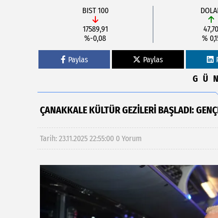
BIST 100
DOLA
17589,91
47,7
%-0,08
% 0,1
Paylas
Paylas
GÜ
ÇANAKKALE KÜLTÜR GEZİLERİ BAŞLADI: GENÇ
Tarih: 23.11.2025 22:55:00
0 Yorum