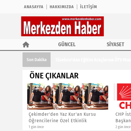
ANASAYFA
HAKKIMIZDA
İLETIŞIM
GÜNCEL
SİYASET
Tüsekon'dan Eğitim Araçlarına ÖTV Muaf
Son Dakika
ÖNE ÇIKANLAR
ına ÖTV
Çekimder'den Yaz Kur'an Kursu
CHP İst
Öğrencilerine Özel Etkinlik
Başkanl
1 gün önce
2 gün önce