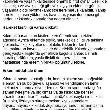
kabiliyeti ve yaşam kalitesinde önemli bir rol oynar. Özellikle
diz, kalça ve ayak bileği gibi yük taşıyan eklemler günlük
yaşamda ciddi biyomekanik streslere maruz kalabilir. Yanlış
hareketler, aşırı yüklenme, travmalar, yaşın ilerlemesi gibi
nedenler kıkırdak hasarlarına neden olabilir.
Hareket kısıtlılığı varsa dikkat!
Kıkırdak hasarı olan kişilerde en önemli sorun eklem
ağrısıdır. Ayrıca eklemde şişlik, hareket kısıtlılığı ve takılma
gibi mekanik şikayetler de olabilir. Eklemlerden bu
takılmalardan kaynaklı sesler de gelebilir. Kıkırdak hasarları
genç yaştaki kişilerde genellikle küçük alanlarda sınırlı
olarak görülürken, yaşla ilişkili dejeneratif eklem
hastalıklarında eklemin büyük bölümünü etkiler.
Erken müdahale önemli
Kıkırdak hasarı oluştuğunda, immün sistem yani bağışıklık
elemanları bu bölgeye ulaşamaz ve kendiliğinden tamir
mekanizmalarını aktive edemez. Bunun sonucunda çoğu
zaman iyileşme ya hiç olmaz ya da kıkırdağa benzer
hücreler barındıran “fibrokartilajinöz” dokusuyla sınırlı kalır.
Bu doku, ilerleyen süreçte mekanik yüklenmelere
dayanamayarak kıkırdak dejenerasyonunun hızlanmasına
ve sağlam bölgelerin bozulmasına neden olabilir. Bu