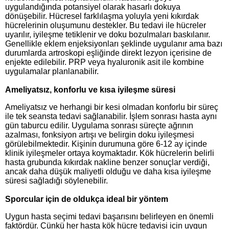
uygulandığında potansiyel olarak hasarlı dokuya
dönüşebilir. Hücresel farklılaşma yoluyla yeni kıkırdak
hücrelerinin oluşumunu destekler. Bu tedavi ile hücreler
uyarılır, iyileşme tetiklenir ve doku bozulmaları baskılanır.
Genellikle eklem enjeksiyonları şeklinde uygulanır ama bazı
durumlarda artroskopi eşliğinde direkt lezyon içerisine de
enjekte edilebilir. PRP veya hyaluronik asit ile kombine
uygulamalar planlanabilir.
Ameliyatsız, konforlu ve kısa iyileşme süresi
Ameliyatsız ve herhangi bir kesi olmadan konforlu bir süreç
ile tek seansta tedavi sağlanabilir. İşlem sonrası hasta aynı
gün taburcu edilir. Uygulama sonrası süreçte ağrının
azalması, fonksiyon artışı ve belirgin doku iyileşmesi
görülebilmektedir. Kişinin durumuna göre 6-12 ay içinde
klinik iyileşmeler ortaya koymaktadır. Kök hücrelerin belirli
hasta grubunda kıkırdak nakline benzer sonuçlar verdiği,
ancak daha düşük maliyetli olduğu ve daha kısa iyileşme
süresi sağladığı söylenebilir.
Sporcular için de oldukça ideal bir yöntem
Uygun hasta seçimi tedavi başarısını belirleyen en önemli
faktördür. Çünkü her hasta kök hücre tedavisi için uygun