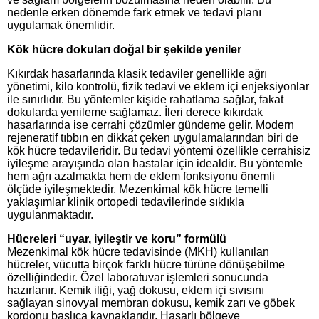
nedenle erken dönemde fark etmek ve tedavi planı
uygulamak önemlidir.
Kök hücre dokuları doğal bir şekilde yeniler
Kıkırdak hasarlarında klasik tedaviler genellikle ağrı
yönetimi, kilo kontrolü, fizik tedavi ve eklem içi enjeksiyonlar
ile sınırlıdır. Bu yöntemler kişide rahatlama sağlar, fakat
dokularda yenileme sağlamaz. İleri derece kıkırdak
hasarlarında ise cerrahi çözümler gündeme gelir. Modern
rejeneratif tıbbın en dikkat çeken uygulamalarından biri de
kök hücre tedavileridir. Bu tedavi yöntemi özellikle cerrahisiz
iyileşme arayışında olan hastalar için idealdir. Bu yöntemle
hem ağrı azalmakta hem de eklem fonksiyonu önemli
ölçüde iyileşmektedir. Mezenkimal kök hücre temelli
yaklaşımlar klinik ortopedi tedavilerinde sıklıkla
uygulanmaktadır.
Hücreleri “uyar, iyileştir ve koru” formülü
Mezenkimal kök hücre tedavisinde (MKH) kullanılan
hücreler, vücutta birçok farklı hücre türüne dönüşebilme
özelliğindedir. Özel laboratuvar işlemleri sonucunda
hazırlanır. Kemik iliği, yağ dokusu, eklem içi sıvısını
sağlayan sinovyal membran dokusu, kemik zarı ve göbek
kordonu başlıca kaynaklarıdır. Hasarlı bölgeye