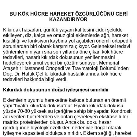
BU KÖK HÜCRE HAREKET ÖZGÜRLÜĞÜNÜ GERİ
KAZANDIRIYOR
Kıkırdak hasarları, günlük yaşam kalitesini ciddi şekilde
etkileyen, diz, kalça ve omuz gibi eklemlerde ağrı, hareket
kısıtlılığı ve fonksiyon kaybına yol açabilen önemli ortopedik
sorunlardan biri olarak karşımıza çıkıyor. Geleneksel tedavi
yöntemlerinin yanı sıra son yıllarda öne çıkan kök hücre
tedavileri, hasarlı kıkırdak dokusunun yenilenmesini
hedefleyerek umut verici bir çözüm sunuyor. Memorial
Ataşehir Hastanesi Ortopedi ve Travmatoloji Bölümü’nden
Doç. Dr. Haluk Çelik, kıkırdak hastalıklarında kök hücre
tedavileri hakkında bilgi verdi.
Kıkırdak dokusunun doğal iyileşmesi sınırlıdır
Eklemlerin uyumlu hareketine katkıda bulunan en önemli
yapı “hyalin kıkırdak dokusu”dur. Hyalin kıkırdak dokusu
yüzde 70-80 yüksek su içeriğine sahip bir yapıdır. Kondrosit
adı verilen hücrelerden ve onları çevreleyen ekstrasellüler
matriks proteinlerden oluşur. Ancak bu doku hasar
gördüğünde biyolojik özellikleri nedeniyle doğal olarak
iyileşme kapasitesi oldukça sınırlıdır. Eklem sağlığı, hareket