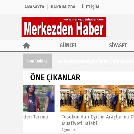
ANASAYFA
HAKKIMIZDA
İLETIŞIM
GÜNCEL
SİYASET
Çekmeköy Belediyesi'nden Tarıma Des
Son Dakika
ÖNE ÇIKANLAR
Tarıma
Tüsekon'dan Eğitim Araçlarına ÖTV
Çekimde
Muafiyeti Talebi
Öğrenci
2 gün önce
2 gün önce