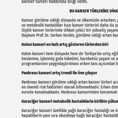
kanser türleri hakkında bilgi verdi.
BU KANSER TÜRLERİNE DİKKA
Kanser görülme sıklığı dünyada ve ülkemizde artarken; ya
ve metabolik hastalıklar bazı kanser türlerini daha da ya
ilişkili kanser türlerinde dikkat çekici bir yükseliş yaşa
Başkanı Prof. Dr. Serkan Keskin, görülme sıklığı artan kan
Kolon kanseri en hızlı artış gösteren türlerden biri
Kolon kanseri hem dünyada hem de Türkiye’de artış eğili
beslenme, işlenmiş gıda tüketimi, hareketsiz yaşam ve o
programlarının yaygınlaştırılması erken tanı açısından
Pankreas kanseri artış trendi ile öne çıkıyor
Pankreas kanseri görülme sıklığı artan kanser türleri ar
en önemli risk faktörleri olarak bilinmektedir. Erken d
evrede konulmaktadır. Pankreas kanserinden korunmak i
Karaciğer kanseri metabolik hastalıklarla birlikte yükse
Karaciğer kanseri özellikle yağlı karaciğer hastalığı ve 
hepatitlerin yanı sıra obeziteye bağlı karaciğer hastalık