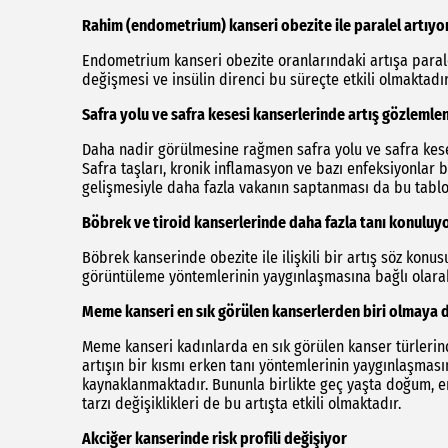
Rahim (endometrium) kanseri obezite ile paralel artıyo
Endometrium kanseri obezite oranlarındaki artışa para
değişmesi ve insülin direnci bu süreçte etkili olmaktadır
Safra yolu ve safra kesesi kanserlerinde artış gözlemle
Daha nadir görülmesine rağmen safra yolu ve safra keses
Safra taşları, kronik inflamasyon ve bazı enfeksiyonlar 
gelişmesiyle daha fazla vakanın saptanması da bu tablo
Böbrek ve tiroid kanserlerinde daha fazla tanı konuluy
Böbrek kanserinde obezite ile ilişkili bir artış söz konus
görüntüleme yöntemlerinin yaygınlaşmasına bağlı olara
Meme kanseri en sık görülen kanserlerden biri olmaya
Meme kanseri kadınlarda en sık görülen kanser türlerin
artışın bir kısmı erken tanı yöntemlerinin yaygınlaşma
kaynaklanmaktadır. Bununla birlikte geç yaşta doğum, e
tarzı değişiklikleri de bu artışta etkili olmaktadır.
Akciğer kanserinde risk profili değişiyor