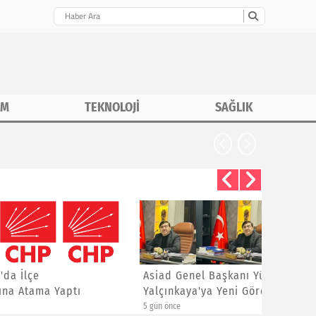
İM
TEKNOLOJİ
SAĞLIK
Asiad Genel Başkanı Yücel
Hüseyin 
Yalçınkaya'ya Yeni Görev
Sitem
5 gün önce
1 hafta önce