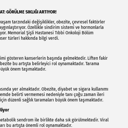
T: GÖRÜLME SIKLIĞI ARTIYOR!
şam tarzındaki değişiklikler, obezite, çevresel faktörler
ygınlaştırıyor. Özellikle sindirim sistemi ve hormonlarla
nıyor. Memorial Şişli Hastanesi Tıbbi Onkoloji Bölüm
ser türleri hakkında bilgi verdi.
mi gösteren kanserlerin başında gelmektedir. Liften fakir
bezite bu artışta belirleyici rol oynamaktadır. Tarama
 büyük önem taşımaktadır.
asında yer almaktadır. Obezite, diyabet ve sigara kullanımı
önemde belirti vermemesi nedeniyle tanı çoğu zaman ileri
çin düzenli sağlık taramaları büyük önem taşımaktadır.
liyor
metabolik sendrom ile birlikte daha sık görülmektedir. Viral
ları bu artışta önemli rol oynamaktadır.