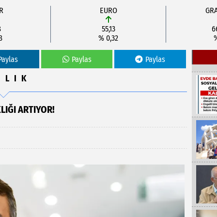
R
EURO
GRA
8
55,13
6
8
% 0,32
Paylas
Paylas
Paylas
ĞLIK
LIĞI ARTIYOR!