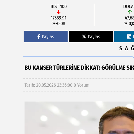
BIST 100
DOLA
17589,91
47,6
%-0,08
% 0,1
Paylas
Paylas
SA
BU KANSER TÜRLERİNE DİKKAT: GÖRÜLME SIK
Tarih: 20.05.2026 23:36:00
0 Yorum