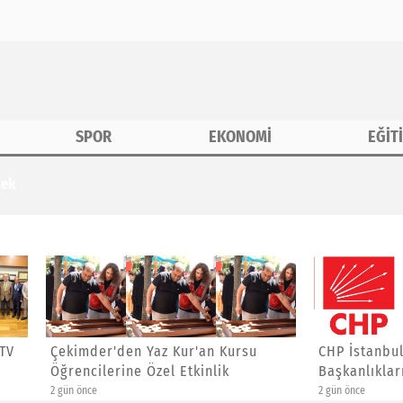
SPOR
EKONOMİ
EĞİT
tek
r'den Yaz Kur'an Kursu
CHP İstanbul'da İlçe
lerine Özel Etkinlik
Başkanlıklarına Atama Yaptı
2 gün önce