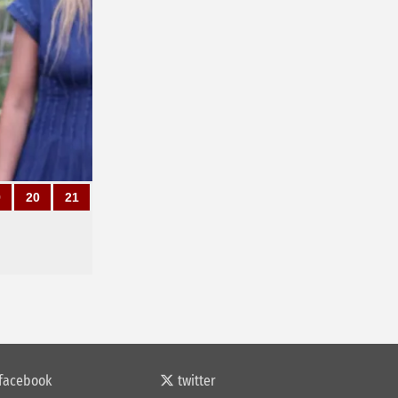
9
20
21
facebook
twitter