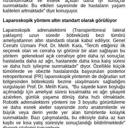
hızlandırmakta ve estetik açıdan daha iyi sonuçlar
sunmaktadır. Bu etkileri sayesinde de hastaların yaşam
kaliteleri artmaktadır” diye konuşuyor.
Laparoskopik yöntem altın standart olarak görülüyor
Laparoskopik adrenalektomi (Transperitoneal lateral
yaklaşım) uzun süredir böbreküstü bezi tümörü
ameliyatlarının altın standardı olarak kabul ediliyor. Genel
Cerrahi Uzmanı Prof. Dr. Melih Kara, “Tercih ettiğimiz ilk
seçenek olan ve cerraha iyi görünür bir alan sağlayan bu
yöntem geleneksel açık cerrahiye göre daha iyi sonuçlar,
hastalarda daha az ağrı, hastanede daha kısa kalış süresi
ve daha hızlı iyileşme sunmaktadır” diyor. Özellikle küçük
tümörlerde ve obezite hastalarında başvurulan posterior
retroperitoneal (PR) laparoskopik yöntemin de doğrudan sırt
bölgesinden böbreküstü bezine ulaşılmasını sağladığını
vurgulayan Prof. Dr. Melih Kara, “Bu sayede karın boşluğu
açılmadığı için ameliyat süresi kısalmakta ve ağrı şikayeti
azalırken, günlük yaşama dönüş daha hızlı olmaktadır.
Robotik adrenalektomi yöntemi ise 3 boyutlu görüntüleme
ve daha esnek aletler sayesinde zorlu anatomilerde ve
büyük veya derin yerde yer alan tümörlerde kolaylık
sunmaktadır. Bazı çalışmalarda, bu etkisiyle daha az kan
kaybı ve kısa yatış süresiyle sonuçlandığı bildirilmektedir”
diyerek sözlerini tamamlıyor.