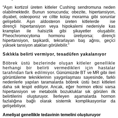
“Aşırı kortizol üreten kitleler Cushing sendromuna neden
olabilmektedir. Bunun sonucunda; obezite, hipertansiyon,
diyabet, osteoporoz ve ciltte kolay morarma gibi sorunlar
gelişebilir. Aşırı aldosteron üreten kitlelerde ise
dirençli hipertansiyon veya hipokalemi nedeniyle kas
krampları ile halsizlik gibi şikayetler oluşabilir.
Pheochromocytoma hormonu üretiyorsa; dirençli
hipertansiyon, taşikardi, tekrarlayan baş ağrısı, geçici
yüksek tansiyon atakları görülebilir.”
Sıklıkla belirti vermiyor, tesadüfen yakalanıyor
Böbrek üstü bezlerinde oluşan kitleler genellikle
herhangi bir belirti vermedikleri için hastalar
tarafından fark edilmiyor.
Günümüzde BT ve MR gibi ileri
görüntüleme tekniklerinin yaygınlaşması sayesinde, farklı
nedenlerle yapılan taramalarda böbrek üstü bezi kitleleri
daha sık tespit ediliyor. Ancak, eğer hormon etkisi varsa
hipertansiyon ve metabolik bozukluklar
sık görülen ilk
belirtilerini oluşturuyor. İlerleyen aşamalarda hormon
fazlalığına bağlı olarak sistemik komplikasyonlar da
gelişebiliyor.
Ameliyat genellikle tedavinin temelini oluşturuyor