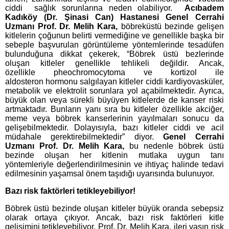
ciddi sağlık sorunlarına neden olabiliyor.
Acıbadem
Kadıköy (Dr. Şinasi Can) Hastanesi Genel Cerrahi
Uzmanı Prof. Dr. Melih Kara,
böbreküstü bezinde gelişen
kitlelerin çoğunun belirti vermediğine ve genellikle başka bir
sebeple başvurulan görüntüleme yöntemlerinde tesadüfen
bulunduğuna dikkat çekerek, “Böbrek üstü bezlerinde
oluşan kitleler genellikle tehlikeli değildir. Ancak,
özellikle pheochromocytoma ve kortizol ile
aldosteron hormonu salgılayan kitleler ciddi kardiyovasküler,
metabolik ve elektrolit sorunlara yol açabilmektedir. Ayrıca,
büyük olan veya sürekli büyüyen kitlelerde de kanser riski
artmaktadır. Bunların yanı sıra bu kitleler özellikle akciğer,
meme veya böbrek kanserlerinin yayılmaları sonucu da
gelişebilmektedir. Dolayısıyla, bazı kitleler ciddi ve acil
müdahale gerektirebilmektedir” diyor.
Genel Cerrahi
Uzmanı Prof. Dr. Melih Kara,
bu nedenle böbrek üstü
bezinde oluşan her kitlenin mutlaka uygun tanı
yöntemleriyle değerlendirilmesinin ve ihtiyaç halinde tedavi
edilmesinin yaşamsal önem taşıdığı uyarısında bulunuyor.
Bazı risk faktörleri tetikleyebiliyor!
Böbrek üstü bezinde oluşan kitleler büyük oranda sebepsiz
olarak ortaya çıkıyor. Ancak, bazı risk faktörleri kitle
gelişimini tetikleyebiliyor. Prof. Dr. Melih Kara,
ileri yaşın risk