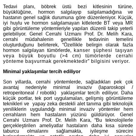
Tedavi planı, böbrek üstü bezi kitlesinin türüne,
büyüklüğüne, hormon salgılayıp salgılamadığına ve
hastanın genel sağlık durumuna göre düzenleniyor. Küçük,
iyi huylu ve hormon salgılamayan kitlelerde BT veya MR
gibi görüntüleme yöntemleriyle yapılan düzenli takip yeterli
gelebiliyor. Genel Cerrahi Uzmanı Prof. Dr. Melih Kara,
cerrahi müdahalenin genellikle tedavinin temelini
oluşturduğunu belirterek, “Özellikle belirgin olarak fazla
hormon salgılayan tümörlerde,
kanser şüphesi taşıyan
veya büyük boyutlu (>4 cm) tümörlerde cerrahi
yönteme başvurmak gerekmektedir” bilgisini veriyor.
Minimal yaklaşımlar tercih ediliyor
Son yıllarda, cerrahi yöntemlerde, sağladıkları pek çok
avantaj nedeniyle minimal invaziv (laparoskopi /
retroperitoneal / robotik) yaklaşımlar tercih ediliyor. Daha
küçük portlar, tek port uygulamaları, gelişmiş görüntüleme
teknikleri ve yapay zeka destekli alet tanıma gibi teknolojik
yeniliklerin uygulandığı minimal invaziv yöntemler hem
cerrahların hem hastaların yüzünü güldürüyor. Genel
Cerrahi Uzmanı Prof. Dr. Melih Kara, “Bu teknolojilerle
gerçekleştirilen ameliyatlar hastaların daha kısa sürede
taburcu olmalarını sağlamakta, iyileşme sürecini