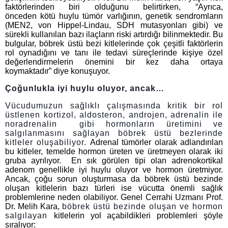
faktörlerinden biri olduğunu belirtirken, “Ayrıca,
önceden kötü huylu tümör varlığının, genetik sendromların
(MEN2, von Hippel-Lindau, SDH mutasyonları gibi) ve
sürekli kullanılan bazı ilaçların riski artırdığı bilinmektedir. Bu
bulgular, böbrek üstü bezi kitlelerinde çok çeşitli faktörlerin
rol oynadığını ve tanı ile tedavi süreçlerinde kişiye özel
değerlendirmelerin önemini bir kez daha ortaya
koymaktadır” diye konuşuyor.
Çoğunlukla iyi huylu oluyor, ancak…
Vücudumuzun sağlıklı çalışmasında kritik bir rol
üstlenen kortizol, aldosteron, androjen, adrenalin ile
noradrenalin gibi hormonların üretimini ve
salgılanmasını sağlayan böbrek üstü bezlerinde
kitleler oluşabiliyor.
Adrenal tümörler olarak adlandırılan
bu kitleler, temelde hormon üreten ve üretmeyen olarak iki
gruba ayrılıyor. En sık görülen tipi olan adrenokortikal
adenom genellikle iyi huylu oluyor ve hormon üretmiyor.
Ancak, çoğu sorun oluşturmasa da böbrek üstü bezinde
oluşan kitlelerin bazı türleri ise vücutta önemli sağlık
problemlerine neden olabiliyor. Genel Cerrahi Uzmanı Prof.
Dr. Melih Kara,
böbrek üstü bezinde oluşan ve hormon
salgılayan
kitlelerin yol açabildikleri problemleri şöyle
sıralıyor: