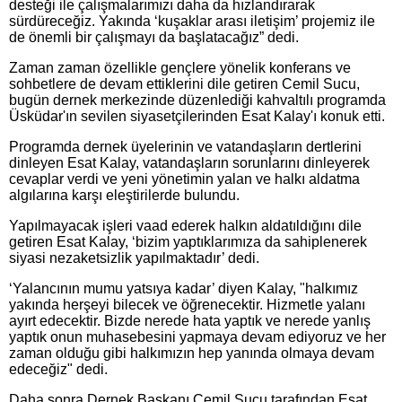
desteği ile çalışmalarımızı daha da hızlandırarak
sürdüreceğiz. Yakında ‘kuşaklar arası iletişim’ projemiz ile
de önemli bir çalışmayı da başlatacağız” dedi.
Zaman zaman özellikle gençlere yönelik konferans ve
sohbetlere de devam ettiklerini dile getiren Cemil Sucu,
bugün dernek merkezinde düzenlediği kahvaltılı programda
Üsküdar'ın sevilen siyasetçilerinden Esat Kalay'ı konuk etti.
Programda dernek üyelerinin ve vatandaşların dertlerini
dinleyen Esat Kalay, vatandaşların sorunlarını dinleyerek
cevaplar verdi ve yeni yönetimin yalan ve halkı aldatma
algılarına karşı eleştirilerde bulundu.
Yapılmayacak işleri vaad ederek halkın aldatıldığını dile
getiren Esat Kalay, ‘bizim yaptıklarımıza da sahiplenerek
siyasi nezaketsizlik yapılmaktadır’ dedi.
‘Yalancının mumu yatsıya kadar’ diyen Kalay, "halkımız
yakında herşeyi bilecek ve öğrenecektir. Hizmetle yalanı
ayırt edecektir. Bizde nerede hata yaptık ve nerede yanlış
yaptık onun muhasebesini yapmaya devam ediyoruz ve her
zaman olduğu gibi halkımızın hep yanında olmaya devam
edeceğiz" dedi.
Daha sonra Dernek Başkanı Cemil Sucu tarafından Esat