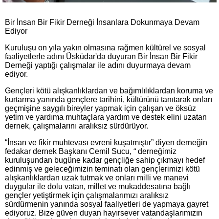
Bir İnsan Bir Fikir Derneği İnsanlara Dokunmaya Devam
Ediyor
Kuruluşu on yıla yakın olmasına rağmen kültürel ve sosyal
faaliyetlerle adını Üsküdar'da duyuran Bir İnsan Bir Fikir
Derneği yaptığı çalışmalar ile adını duyurmaya devam
ediyor.
Gençleri kötü alışkanlıklardan ve bağımlılıklardan koruma ve
kurtarma yanında gençlere tarihini, kültürünü tanıtarak onları
geçmişine saygılı bireyler yapmak için çalışan ve öksüz
yetim ve yardıma muhtaçlara yardım ve destek elini uzatan
dernek, çalışmalarını aralıksız sürdürüyor.
“İnsan ve fikir muhtevası evreni kuşatmıştır” diyen derneğin
fedakar dernek Başkanı Cemil Sucu, “ derneğimiz
kuruluşundan bugüne kadar gençliğe sahip çıkmayı hedef
edinmiş ve geleceğimizin teminatı olan gençlerimizi kötü
alışkanlıklardan uzak tutmak ve onları milli ve manevi
duygular ile dolu vatan, millet ve mukaddesatına bağlı
gençler yetiştirmek için çalışmalarımızı aralıksız
sürdürmenin yanında sosyal faaliyetleri de yapmaya gayret
ediyoruz. Bize güven duyan hayırsever vatandaşlarımızın