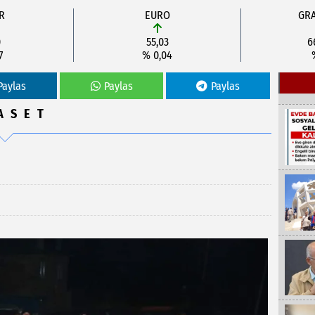
R
EURO
GRA
0
55,03
6
7
% 0,04
Paylas
Paylas
Paylas
ASET