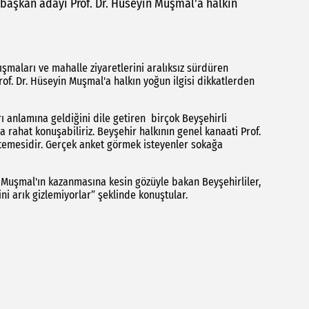
 başkan adayı Prof. Dr. Hüseyin Muşmal'a halkın
ışmaları ve mahalle ziyaretlerini aralıksız sürdüren
of. Dr. Hüseyin Muşmal'a halkın yoğun ilgisi dikkatlerden
ı anlamına geldiğini dile getiren birçok Beyşehirli
a rahat konuşabiliriz. Beyşehir halkının genel kanaati Prof.
temesidir. Gerçek anket görmek isteyenler sokağa
Dr. Muşmal'ın kazanmasına kesin gözüyle bakan Beyşehirliler,
i arık gizlemiyorlar” şeklinde konuştular.