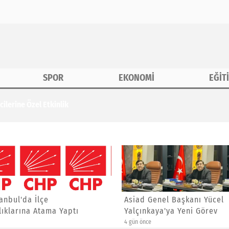
SPOR
EKONOMİ
EĞİT
erine Özel Etkinlik
anbul'da İlçe
Asiad Genel Başkanı Yücel
ıklarına Atama Yaptı
Yalçınkaya'ya Yeni Görev
4 gün önce