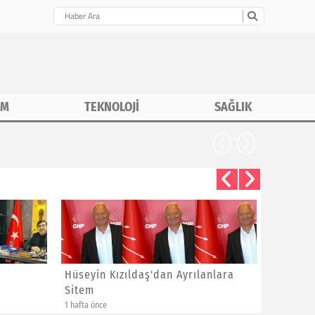
İM
TEKNOLOJİ
SAĞLIK
CHP İstanbu
Hüseyin Kızıldaş'dan Ayrılanlara
Bayram 
Sitem
Yeni Üye
1 hafta önce
1 hafta önce