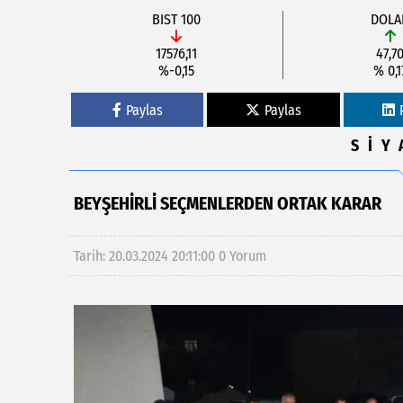
BIST 100
DOLA
17576,11
47,7
%-0,15
% 0,1
Paylas
Paylas
SİY
BEYŞEHIRLI SEÇMENLERDEN ORTAK KARAR
Tarih: 20.03.2024 20:11:00
0 Yorum