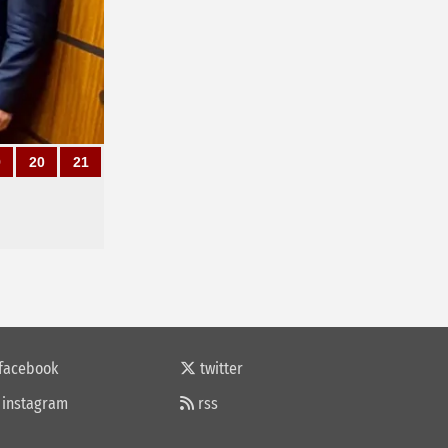
9
20
21
facebook
twitter
instagram
rss