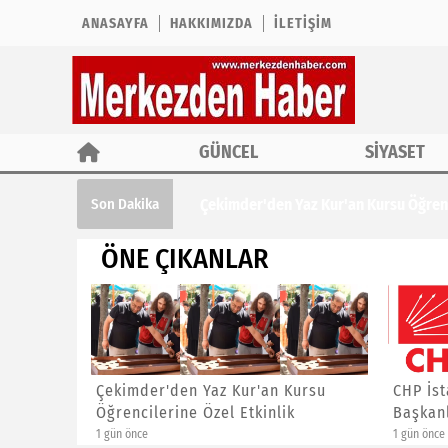
ANASAYFA
HAKKIMIZDA
İLETIŞIM
GÜNCEL
SİYASET
Çekimder'den Yaz Kur'an Kursu Öğrencil
Son Dakika
ÖNE ÇIKANLAR
ına ÖTV
Çekimder'den Yaz Kur'an Kursu
CHP İst
Öğrencilerine Özel Etkinlik
Başkanl
1 gün önce
1 gün önce